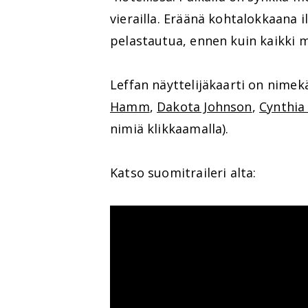
vierailla. Eräänä kohtalokkaana i
pelastautua, ennen kuin kaikki m
Leffan näyttelijäkaarti on nimek
Hamm
,
Dakota Johnson
,
Cynthia 
nimiä klikkaamalla).
Katso suomitraileri alta: