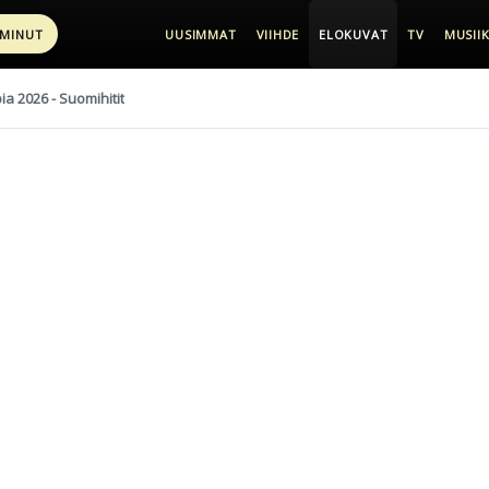
 MINUT
UUSIMMAT
VIIHDE
ELOKUVAT
TV
MUSIIK
pia 2026 - Suomihitit