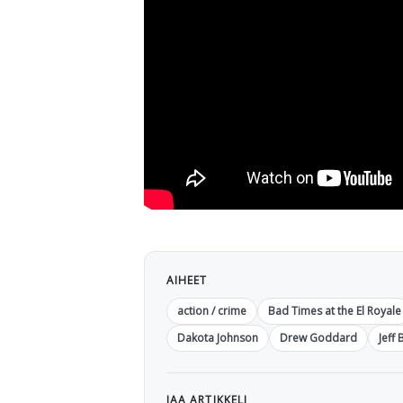
AIHEET
action / crime
Bad Times at the El Royale
Dakota Johnson
Drew Goddard
Jeff
JAA ARTIKKELI