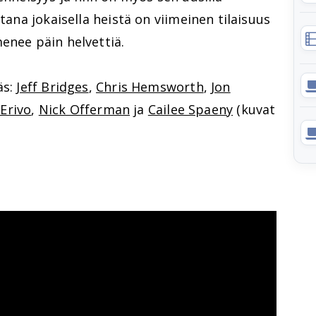
ltana jokaisella heistä on viimeinen tilaisuus
enee päin helvettiä.
äs:
Jeff Bridges
,
Chris Hemsworth
,
Jon
Erivo
,
Nick Offerman
ja
Cailee Spaeny
(kuvat