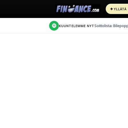
✦
YLLÄTÄ
Soittolista: Bilepop
KUUNTELEMME NYT