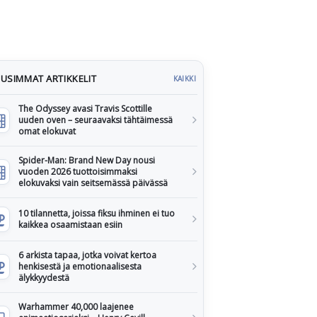
USIMMAT ARTIKKELIT
KAIKKI
The Odyssey avasi Travis Scottille
uuden oven – seuraavaksi tähtäimessä
omat elokuvat
Spider-Man: Brand New Day nousi
vuoden 2026 tuottoisimmaksi
elokuvaksi vain seitsemässä päivässä
10 tilannetta, joissa fiksu ihminen ei tuo
kaikkea osaamistaan esiin
6 arkista tapaa, jotka voivat kertoa
henkisestä ja emotionaalisesta
älykkyydestä
Warhammer 40,000 laajenee