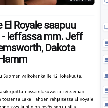
e El Royale saapuu
- leffassa mm. Jeff
Hemsworth, Dakota
n Hamm
 Suomen valkokankaille 12. lokakuuta.
äsikirjoittamassa elokuvassa seitsemän
aa toisensa Lake Tahoen rähjäisessä El Royale
enneisyys ja niin on myös sen uusilla