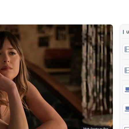
U
20th Century Fox