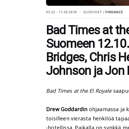
05:22 - 11.09.2018
ELOKUVAT /
FINDANCE
Bad Times at th
Suomeen 12.10. 
Bridges, Chris 
Johnson ja Jo
Bad Times at the El Royale
saapuu
Drew Goddardin
ohjaamassa ja k
toisilleen vierasta henkilöä tap
-hotellissa. Paikalla on synkkä m