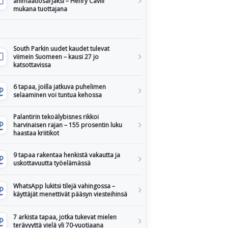
animaatiosarjaksi – Henry Cavill
mukana tuottajana
South Parkin uudet kaudet tulevat
viimein Suomeen – kausi 27 jo
katsottavissa
6 tapaa, joilla jatkuva puhelimen
selaaminen voi tuntua kehossa
Palantirin tekoälybisnes rikkoi
harvinaisen rajan – 155 prosentin luku
haastaa kriitikot
9 tapaa rakentaa henkistä vakautta ja
uskottavuutta työelämässä
WhatsApp lukitsi tilejä vahingossa –
käyttäjät menettivät pääsyn viesteihinsä
7 arkista tapaa, jotka tukevat mielen
terävyyttä vielä yli 70-vuotiaana