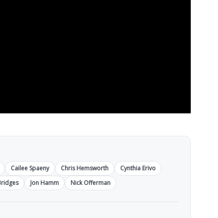
Cailee Spaeny
Chris Hemsworth
Cynthia Erivo
 Bridges
Jon Hamm
Nick Offerman