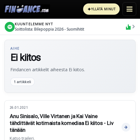
✦
YLLÄTÄ MINUT
KUUNTELEMME NYT
Soittolista: Bilepoppia 2026 - Suomihitit
AIHE
Ei kiitos
Findancen artikkelit aiheesta Ei kiitos.
1 artikkeli
26.01.2021
Anu Sinisalo, Ville Virtanen ja Kai Vaine
tähdittävät kotimaista komediaa Ei kiitos - Liv
tänään
Katso traileri.