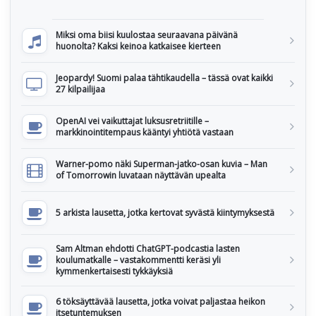
Miksi oma biisi kuulostaa seuraavana päivänä
huonolta? Kaksi keinoa katkaisee kierteen
Jeopardy! Suomi palaa tähtikaudella – tässä ovat kaikki
27 kilpailijaa
OpenAI vei vaikuttajat luksusretriitille –
markkinointitempaus kääntyi yhtiötä vastaan
Warner-pomo näki Superman-jatko-osan kuvia – Man
of Tomorrowin luvataan näyttävän upealta
5 arkista lausetta, jotka kertovat syvästä kiintymyksestä
Sam Altman ehdotti ChatGPT-podcastia lasten
koulumatkalle – vastakommentti keräsi yli
kymmenkertaisesti tykkäyksiä
6 töksäyttävää lausetta, jotka voivat paljastaa heikon
itsetuntemuksen