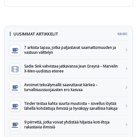
UUSIMMAT ARTIKKELIT
KAIKKI
7 arkista tapaa, jotka paljastavat saamattomuuden ja
vastuun välttelyn
Sadie Sink vahvistaa jatkavansa Jean Greynä – Marvelin
X-Men-uudistus etenee
Avoimet tekoälymallit saavuttavat kärkeä –
turvallisuussuojausten ero kasvaa
Tinder testaa kahta suurta muutosta – sovellus löytää
lähellä kohdattuja ihmisiä ja hyväksyy sanallisia hakuja
9 piirrettä, jotka voivat yhdistää hiljaisia koti-iltoja
rakastavia ihmisiä