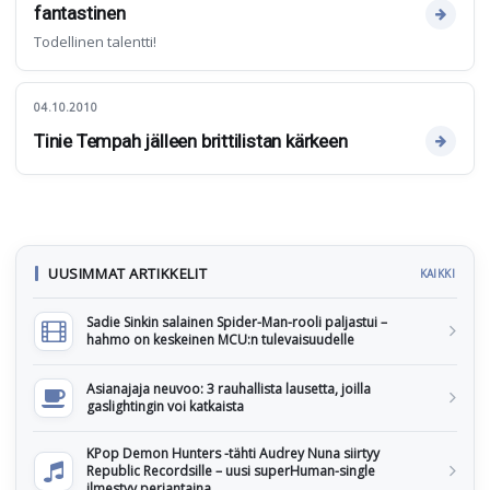
fantastinen
Todellinen talentti!
04.10.2010
Tinie Tempah jälleen brittilistan kärkeen
UUSIMMAT ARTIKKELIT
KAIKKI
Sadie Sinkin salainen Spider-Man-rooli paljastui –
hahmo on keskeinen MCU:n tulevaisuudelle
Asianajaja neuvoo: 3 rauhallista lausetta, joilla
gaslightingin voi katkaista
KPop Demon Hunters -tähti Audrey Nuna siirtyy
Republic Recordsille – uusi superHuman-single
ilmestyy perjantaina