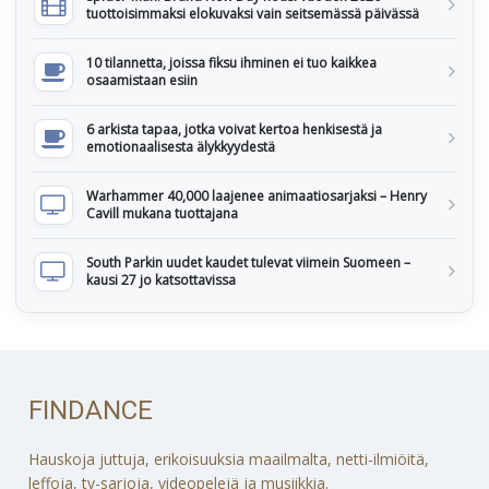
tuottoisimmaksi elokuvaksi vain seitsemässä päivässä
10 tilannetta, joissa fiksu ihminen ei tuo kaikkea
osaamistaan esiin
6 arkista tapaa, jotka voivat kertoa henkisestä ja
emotionaalisesta älykkyydestä
Warhammer 40,000 laajenee animaatiosarjaksi – Henry
Cavill mukana tuottajana
South Parkin uudet kaudet tulevat viimein Suomeen –
kausi 27 jo katsottavissa
FINDANCE
Hauskoja juttuja, erikoisuuksia maailmalta, netti-ilmiöitä,
leffoja, tv-sarjoja, videopelejä ja musiikkia.