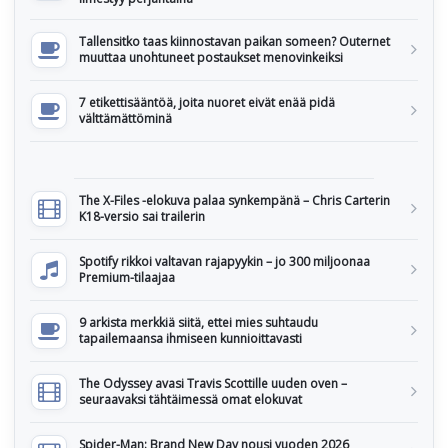
Tallensitko taas kiinnostavan paikan someen? Outernet
muuttaa unohtuneet postaukset menovinkeiksi
7 etikettisääntöä, joita nuoret eivät enää pidä
välttämättöminä
The X-Files -elokuva palaa synkempänä – Chris Carterin
K18-versio sai trailerin
Spotify rikkoi valtavan rajapyykin – jo 300 miljoonaa
Premium-tilaajaa
9 arkista merkkiä siitä, ettei mies suhtaudu
tapailemaansa ihmiseen kunnioittavasti
The Odyssey avasi Travis Scottille uuden oven –
seuraavaksi tähtäimessä omat elokuvat
Spider-Man: Brand New Day nousi vuoden 2026