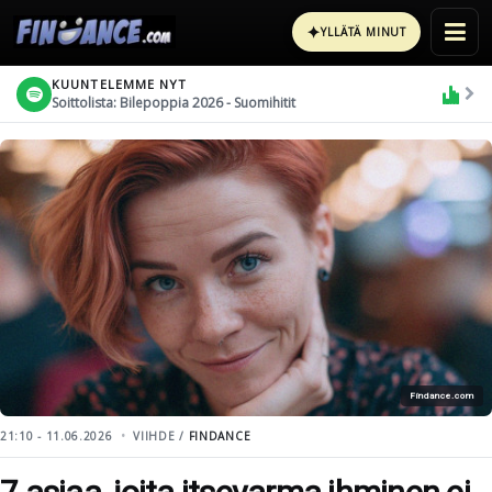
✦
YLLÄTÄ MINUT
KUUNTELEMME NYT
Soittolista: Bilepoppia 2026 - Suomihitit
Findance.com
21:10 - 11.06.2026
VIIHDE /
FINDANCE