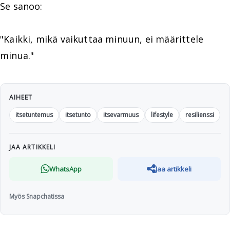
Se sanoo:
"Kaikki, mikä vaikuttaa minuun, ei määrittele
minua."
AIHEET
itsetuntemus
itsetunto
itsevarmuus
lifestyle
resilienssi
JAA ARTIKKELI
WhatsApp
Jaa artikkeli
Myös Snapchatissa