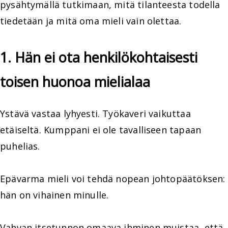
pysähtymällä tutkimaan, mitä tilanteesta todella
tiedetään ja mitä oma mieli vain olettaa.
1. Hän ei ota henkilökohtaisesti
toisen huonoa mielialaa
Ystävä vastaa lyhyesti. Työkaveri vaikuttaa
etäiseltä. Kumppani ei ole tavalliseen tapaan
puhelias.
Epävarma mieli voi tehdä nopean johtopäätöksen:
hän on vihainen minulle.
Vahvan itsetunnon omaava ihminen muistaa, että