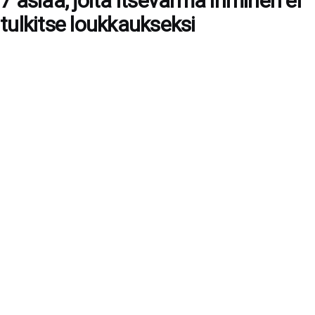
7 asiaa, joita itsevarma ihminen ei
tulkitse loukkaukseksi