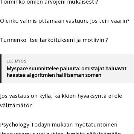
Toiminko omien arvojeni mukaisesti?
Olenko valmis ottamaan vastuun, jos tein väärin?
Tunnenko itse tarkoitukseni ja motiivini?
LUE MYÖS
Myspace suunnittelee paluuta: omistajat haluavat
haastaa algoritmien hallitseman somen
Jos vastaus on kyllä, kaikkien hyväksyntä ei ole
välttämätön.
Psychology Todayn mukaan myötätuntoinen
itsetuntemus voi auttaa ihmistä säilyttämään