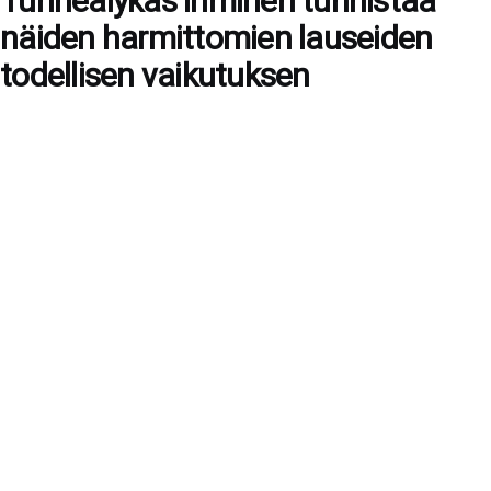
Tunneälykäs ihminen tunnistaa
näiden harmittomien lauseiden
todellisen vaikutuksen