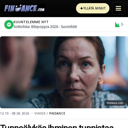
✦
YLLÄTÄ MINUT
KUUNTELEMME NYT
Soittolista: Bilepoppia 2026 - Suomihitit
Findance.com
12:10 - 08.06.2026
VIIHDE /
FINDANCE