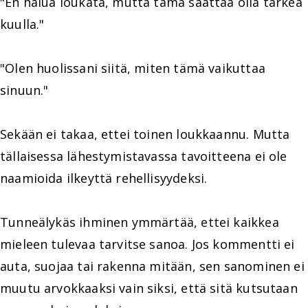
"En halua loukata, mutta tämä saattaa olla tärkeä
kuulla."
"Olen huolissani siitä, miten tämä vaikuttaa
sinuun."
Sekään ei takaa, ettei toinen loukkaannu. Mutta
tällaisessa lähestymistavassa tavoitteena ei ole
naamioida ilkeyttä rehellisyydeksi.
Tunneälykäs ihminen ymmärtää, ettei kaikkea
mieleen tulevaa tarvitse sanoa. Jos kommentti ei
auta, suojaa tai rakenna mitään, sen sanominen ei
muutu arvokkaaksi vain siksi, että sitä kutsutaan