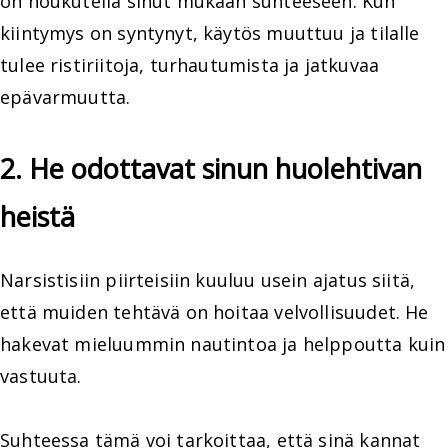
on houkutella sinut mukaan suhteeseen. Kun
kiintymys on syntynyt, käytös muuttuu ja tilalle
tulee ristiriitoja, turhautumista ja jatkuvaa
epävarmuutta.
2. He odottavat sinun huolehtivan
heistä
Narsistisiin piirteisiin kuuluu usein ajatus siitä,
että muiden tehtävä on hoitaa velvollisuudet. He
hakevat mieluummin nautintoa ja helppoutta kuin
vastuuta.
Suhteessa tämä voi tarkoittaa, että sinä kannat