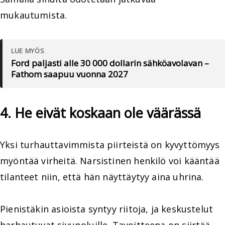
mukautumista.
LUE MYÖS
Ford paljasti alle 30 000 dollarin sähköavolavan –
Fathom saapuu vuonna 2027
4. He eivät koskaan ole väärässä
Yksi turhauttavimmista piirteistä on kyvyttömyys
myöntää virheitä. Narsistinen henkilö voi kääntää
tilanteet niin, että hän näyttäytyy aina uhrina.
Pienistäkin asioista syntyy riitoja, ja keskustelut
harhautuvat sivupoluille. Tavoitteena on siirtää