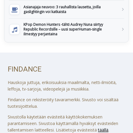
Asianajaja neuvoo: 3 rauhallista lausetta, joilla
gaslightingin voi katkaista
KPop Demon Hunters -tähti Audrey Nuna siirtyy
Republic Recordsille – uusi superHuman-single
ilmestyy perjantaina
FINDANCE
Hauskoja juttuja, erikoisuuksia maailmalta, netti-ilmiöitä,
leffoja, tv-sarjoja, videopelejä ja musiikkia.
Findance on rekisteröity tavaramerkki. Sivusto voi sisältää
tuotesijoittelua.
Sivustolla käytetään evästeitä käyttökokemuksen
parantamiseen. Sivustoa käyttämällä hyväksyt evästeiden
tallentamisen laitteellesi. Lisätietoja evästeistä
täällä
.