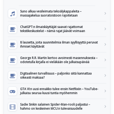
Suno alkaa vesileimata tekoälykappaleita –
massajakelua suoratoistoon rajoitetaan
ChatGPT:n ilmaiskäyttäjät saavat rajattomat
tekstikeskustelut – nämä rajat jäävät voimaan
8 lausetta, joita suunnitelmia ilman syyllisyyttä peruvat
ihmiset käyttävät
George R.R. Martin kertoo avoimesti masennuksesta –
odotetulla kirjalla ei vieläkään ole julkaisupäivää
Digitaalinen turvallisuus – paljonko siitä kannattaa
oikeasti maksaa?
GTA VI:n uusi ennakko tulee ensin Netflixiin – YouTube-
julkaisu seuraa kuusi tuntia myöhemmin
Sadie Sinkin salainen Spider-Man-rooli paljastui –
hahmo on keskeinen MCU:n tulevaisuudelle