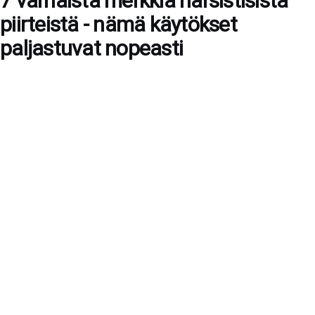
7 varhaista merkkiä narsistisista
piirteistä - nämä käytökset
paljastuvat nopeasti