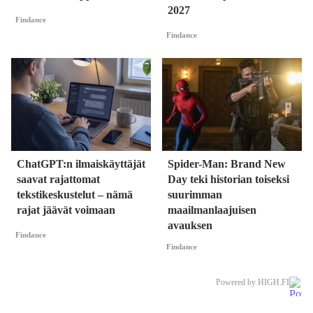
2027
Findance
Findance
ChatGPT:n ilmaiskäyttäjät
Spider-Man: Brand New
saavat rajattomat
Day teki historian toiseksi
tekstikeskustelut – nämä
suurimman
rajat jäävät voimaan
maailmanlaajuisen
avauksen
Findance
Findance
Powered by HIGH.FI