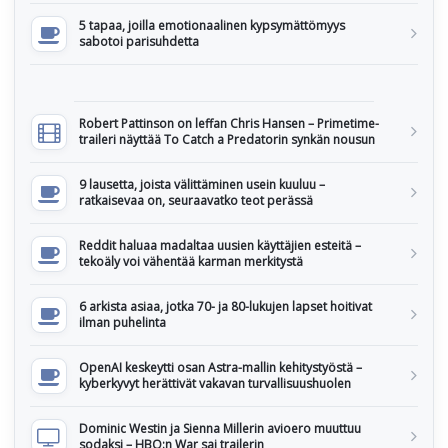
5 tapaa, joilla emotionaalinen kypsymättömyys
sabotoi parisuhdetta
Robert Pattinson on leffan Chris Hansen – Primetime-
traileri näyttää To Catch a Predatorin synkän nousun
9 lausetta, joista välittäminen usein kuuluu –
ratkaisevaa on, seuraavatko teot perässä
Reddit haluaa madaltaa uusien käyttäjien esteitä –
tekoäly voi vähentää karman merkitystä
6 arkista asiaa, jotka 70- ja 80-lukujen lapset hoitivat
ilman puhelinta
OpenAI keskeytti osan Astra-mallin kehitystyöstä –
kyberkyvyt herättivät vakavan turvallisuushuolen
Dominic Westin ja Sienna Millerin avioero muuttuu
sodaksi – HBO:n War sai trailerin