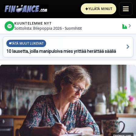
✦
YLLÄTÄ MINUT
KUUNTELEMME NYT
Soittolista: Bilepoppia 2026 - Suomihitit
TÄTÄ MUUT LUKEVAT
10 lausetta, joilla manipuloiva mies yrittää herättää sääliä
Findance.com