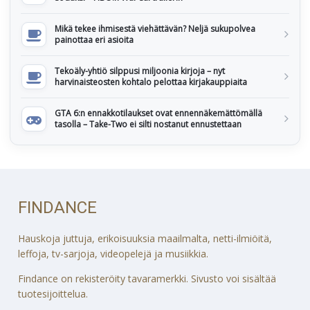
Mikä tekee ihmisestä viehättävän? Neljä sukupolvea
painottaa eri asioita
Tekoäly-yhtiö silppusi miljoonia kirjoja – nyt
harvinaisteosten kohtalo pelottaa kirjakauppiaita
GTA 6:n ennakkotilaukset ovat ennennäkemättömällä
tasolla – Take-Two ei silti nostanut ennustettaan
FINDANCE
Hauskoja juttuja, erikoisuuksia maailmalta, netti-ilmiöitä,
leffoja, tv-sarjoja, videopelejä ja musiikkia.
Findance on rekisteröity tavaramerkki. Sivusto voi sisältää
tuotesijoittelua.