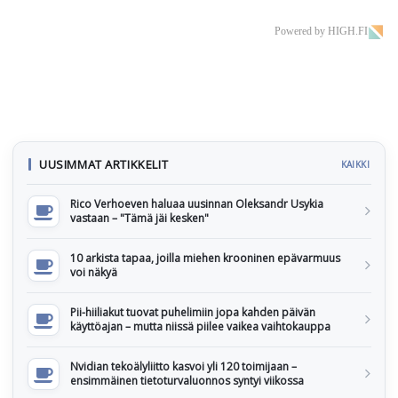
Powered by HIGH.FI
UUSIMMAT ARTIKKELIT
KAIKKI
Rico Verhoeven haluaa uusinnan Oleksandr Usykia
vastaan – "Tämä jäi kesken"
10 arkista tapaa, joilla miehen krooninen epävarmuus
voi näkyä
Pii-hiiliakut tuovat puhelimiin jopa kahden päivän
käyttöajan – mutta niissä piilee vaikea vaihtokauppa
Nvidian tekoälyliitto kasvoi yli 120 toimijaan –
ensimmäinen tietoturvaluonnos syntyi viikossa