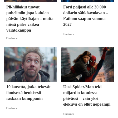
Pii-hiiliakut tuovat
Ford paljasti alle 30 000
puhelimiin jopa kahden
dollarin sähköavolavan –
päivän käyttöajan – mutta
Fathom saapuu vuonna
niissä piilee vaikea
2027
vaihtokauppa
Findance
Findance
10 lausetta, jotka tekevät
Uusi Spider-Man teki
ihmisestä henkisesti
miljardin kuudessa
raskaan kumppanin
päivässä – vain yksi
elokuva on ollut nopeampi
Findance
Findance