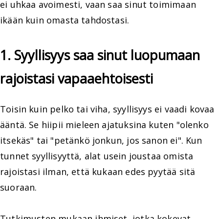
ei uhkaa avoimesti, vaan saa sinut toimimaan
ikään kuin omasta tahdostasi.
1. Syyllisyys saa sinut luopumaan
rajoistasi vapaaehtoisesti
Toisin kuin pelko tai viha, syyllisyys ei vaadi kovaa
ääntä. Se hiipii mieleen ajatuksina kuten "olenko
itsekäs" tai "petänkö jonkun, jos sanon ei". Kun
tunnet syyllisyyttä, alat usein joustaa omista
rajoistasi ilman, että kukaan edes pyytää sitä
suoraan.
Tutkimusten mukaan ihmiset, jotka kokevat