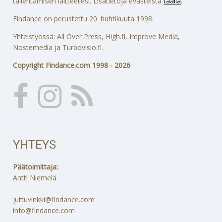
tallentamisen laitteellesi. Lisätietoja evästeistä
täällä
.
Findance on perustettu 20. huhtikuuta 1998.
Yhteistyössä: All Over Press, High.fi, Improve Media,
Nostemedia ja Turbovisio.fi.
Copyright Findance.com 1998 - 2026
YHTEYS
Päätoimittaja:
Antti Niemelä
juttuvinkki@findance.com
info@findance.com