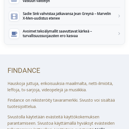
vastuun välttelyn
Sadie Sink vahvistaa jatkavansa Jean Greynä – Marvelin
X-Men-uudistus etenee
Avoimet tekoälymallit saavuttavat kärkeä –
turvallisuussuojausten ero kasvaa
FINDANCE
Hauskoja juttuja, erikoisuuksia maailmalta, netti-ilmiöitä,
leffoja, tv-sarjoja, videopelejä ja musiikkia.
Findance on rekisteröity tavaramerkki. Sivusto voi sisältää
tuotesijoittelua.
Sivustolla käytetään evästeitä käyttökokemuksen
parantamiseen. Sivustoa käyttämällä hyväksyt evästeiden