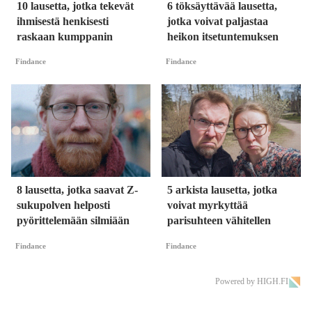
10 lausetta, jotka tekevät
6 töksäyttävää lausetta,
ihmisestä henkisesti
jotka voivat paljastaa
raskaan kumppanin
heikon itsetuntemuksen
Findance
Findance
8 lausetta, jotka saavat Z-
5 arkista lausetta, jotka
sukupolven helposti
voivat myrkyttää
pyörittelemään silmiään
parisuhteen vähitellen
Findance
Findance
Powered by HIGH.FI