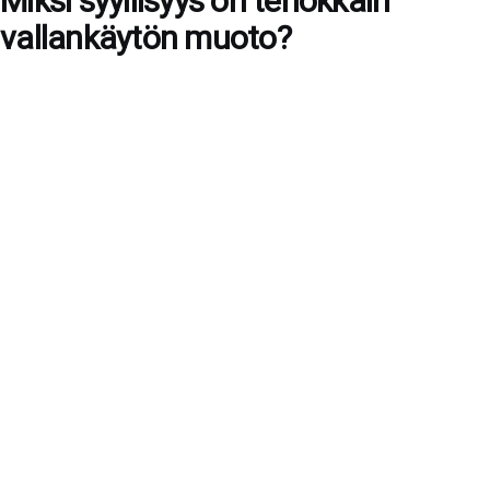
Miksi syyllisyys on tehokkain
vallankäytön muoto?