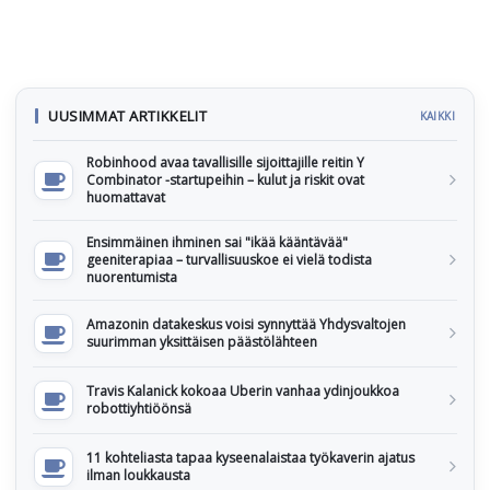
UUSIMMAT ARTIKKELIT
KAIKKI
Robinhood avaa tavallisille sijoittajille reitin Y
Combinator -startupeihin – kulut ja riskit ovat
huomattavat
Ensimmäinen ihminen sai "ikää kääntävää"
geeniterapiaa – turvallisuuskoe ei vielä todista
nuorentumista
Amazonin datakeskus voisi synnyttää Yhdysvaltojen
suurimman yksittäisen päästölähteen
Travis Kalanick kokoaa Uberin vanhaa ydinjoukkoa
robottiyhtiöönsä
11 kohteliasta tapaa kyseenalaistaa työkaverin ajatus
ilman loukkausta