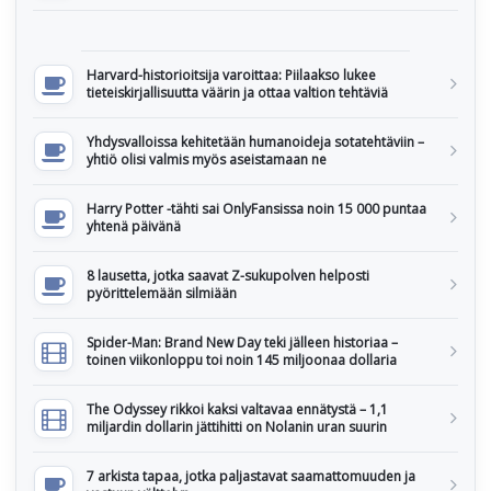
Harvard-historioitsija varoittaa: Piilaakso lukee
tieteiskirjallisuutta väärin ja ottaa valtion tehtäviä
Yhdysvalloissa kehitetään humanoideja sotatehtäviin –
yhtiö olisi valmis myös aseistamaan ne
Harry Potter -tähti sai OnlyFansissa noin 15 000 puntaa
yhtenä päivänä
8 lausetta, jotka saavat Z-sukupolven helposti
pyörittelemään silmiään
Spider-Man: Brand New Day teki jälleen historiaa –
toinen viikonloppu toi noin 145 miljoonaa dollaria
The Odyssey rikkoi kaksi valtavaa ennätystä – 1,1
miljardin dollarin jättihitti on Nolanin uran suurin
7 arkista tapaa, jotka paljastavat saamattomuuden ja