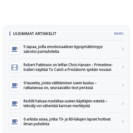
UUSIMMAT ARTIKKELIT
KAIKKI
5 tapaa, joilla emotionaalinen kypsymättömyys
sabotoi parisuhdetta
Robert Pattinson on leffan Chris Hansen – Primetime-
traileri näyttää To Catch a Predatorin synkän nousun
9 lausetta, joista välittäminen usein kuuluu –
ratkaisevaa on, seuraavatko teot perässä
Reddit haluaa madaltaa uusien käyttäjien esteitä –
tekoäly voi vähentää karman merkitystä
6 arkista asiaa, jotka 70- ja 80-lukujen lapset hoitivat
ilman puhelinta