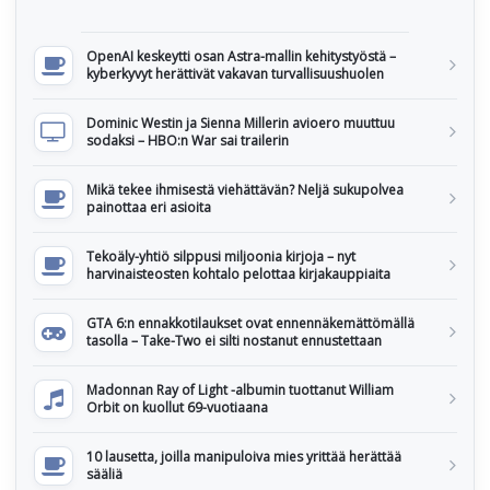
OpenAI keskeytti osan Astra-mallin kehitystyöstä –
kyberkyvyt herättivät vakavan turvallisuushuolen
Dominic Westin ja Sienna Millerin avioero muuttuu
sodaksi – HBO:n War sai trailerin
Mikä tekee ihmisestä viehättävän? Neljä sukupolvea
painottaa eri asioita
Tekoäly-yhtiö silppusi miljoonia kirjoja – nyt
harvinaisteosten kohtalo pelottaa kirjakauppiaita
GTA 6:n ennakkotilaukset ovat ennennäkemättömällä
tasolla – Take-Two ei silti nostanut ennustettaan
Madonnan Ray of Light -albumin tuottanut William
Orbit on kuollut 69-vuotiaana
10 lausetta, joilla manipuloiva mies yrittää herättää
sääliä