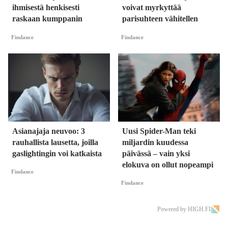
ihmisestä henkisesti
voivat myrkyttää
raskaan kumppanin
parisuhteen vähitellen
Findance
Findance
Asianajaja neuvoo: 3
Uusi Spider-Man teki
rauhallista lausetta, joilla
miljardin kuudessa
gaslightingin voi katkaista
päivässä – vain yksi
elokuva on ollut nopeampi
Findance
Findance
Powered by HIGH.FI