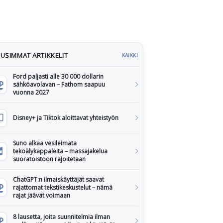
USIMMAT ARTIKKELIT
KAIKKI
Ford paljasti alle 30 000 dollarin
sähköavolavan – Fathom saapuu
vuonna 2027
Disney+ ja Tiktok aloittavat yhteistyön
Suno alkaa vesileimata
tekoälykappaleita – massajakelua
suoratoistoon rajoitetaan
ChatGPT:n ilmaiskäyttäjät saavat
rajattomat tekstikeskustelut – nämä
rajat jäävät voimaan
8 lausetta, joita suunnitelmia ilman