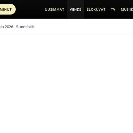
 MINUT
UUSIMMAT
VIIHDE
ELOKUVAT
TV
MUSIIK
pia 2026 - Suomihitit