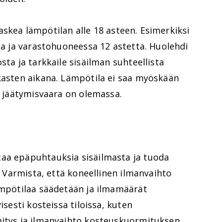
t laskea lämpötilan alle 18 asteen. Esimerkiksi
tta ja varastohuoneessa 12 astetta. Huolehdi
sta ja tarkkaile sisäilman suhteellista
kkasten aikana. Lämpötila ei saa myöskään
en jäätymisvaara on olemassa.
aa epäpuhtauksia sisäilmasta ja tuoda
a. Varmista, että koneellinen ilmanvaihto
ämpötilaa säädetään ja ilmamäärät
isesti kosteissa tiloissa, kuten
mitys ja ilmanvaihto kosteuskuormituksen