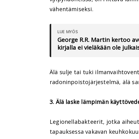
vähentämiseksi.
LUE MYÖS
George R.R. Martin kertoo a
kirjalla ei vieläkään ole julka
Älä sulje tai tuki ilmanvaihtoven
radoninpoistojärjestelmä, älä s
3. Älä laske lämpimän käyttövede
Legionellabakteerit, jotka aiheu
tapauksessa vakavan keuhkokuume