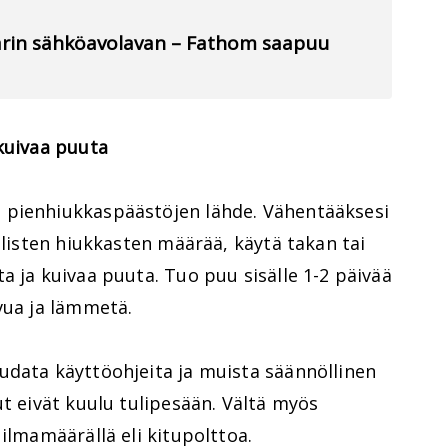
llarin sähköavolavan – Fathom saapuu
kuivaa puuta
 pienhiukkaspäästöjen lähde. Vähentääksesi
llisten hiukkasten määrää, käytä takan tai
a ja kuivaa puuta. Tuo puu sisälle 1-2 päivää
vua ja lämmetä.
udata käyttöohjeita ja muista säännöllinen
ut eivät kuulu tulipesään. Vältä myös
ilmamäärällä eli kitupolttoa.