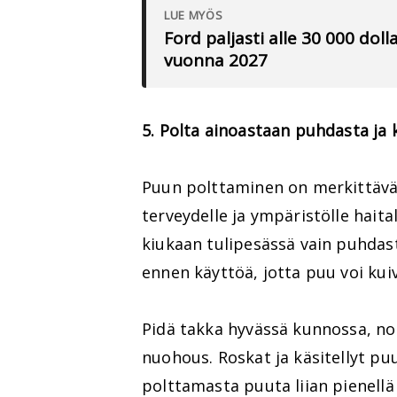
LUE MYÖS
Ford paljasti alle 30 000 do
vuonna 2027
5. Polta ainoastaan puhdasta ja 
Puun polttaminen on merkittävä
terveydelle ja ympäristölle haita
kiukaan tulipesässä vain puhdast
ennen käyttöä, jotta puu voi kui
Pidä takka hyvässä kunnossa, no
nuohous. Roskat ja käsitellyt pu
polttamasta puuta liian pienellä 