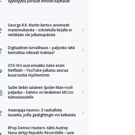
syyllisyyttä peruvat ihmiset käyttävät
George R.R. Martin kertoo avoimesti
masennuksesta – odotetulla kirjalla ei
vieläkään ole julkaisupäivää
Digitaalinen turvallisuus – paljonko siitä
kannattaa oikeasti maksaa?
GTA VI:n uusi ennakko tulee ensin
Netflixiin – YouTube-julkaisu seuraa
kuusi tuntia myöhemmin
Sadie Sinkin salainen Spider-Man-rooli
paljastui – hahmo on keskeinen MCU:n
tulevaisuudelle
Asianajaja neuvoo: 3 rauhallista
lausetta, joilla gaslightingin voi katkaista
KPop Demon Hunters -tähti Audrey
Nuna siirtyy Republic Recordsille – uusi