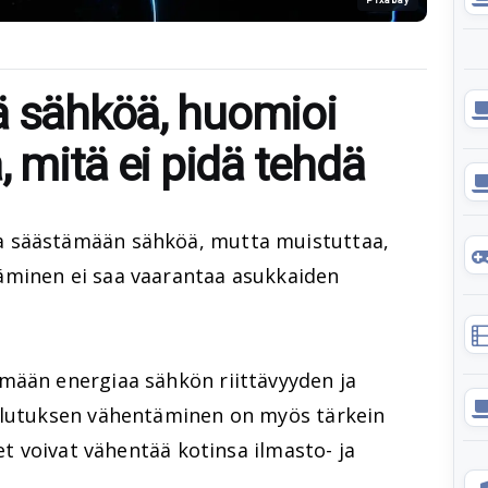
ä sähköä, huomioi
, mitä ei pidä tehdä
a säästämään sähköä, mutta muistuttaa,
äminen ei saa vaarantaa asukkaiden
mään energiaa sähkön riittävyyden ja
kulutuksen vähentäminen on myös tärkein
det voivat vähentää kotinsa ilmasto- ja