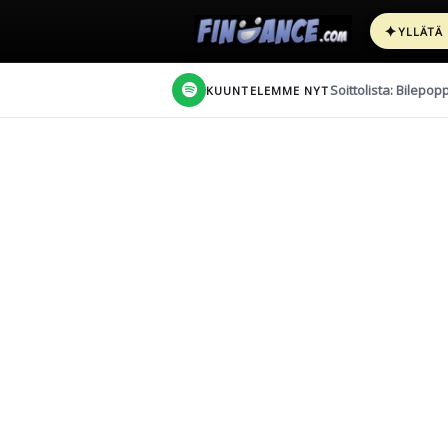
✦
YLLÄTÄ
Soittolista: Bilepop
KUUNTELEMME NYT