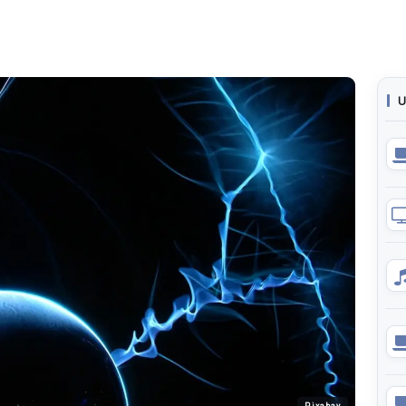
U
Pixabay