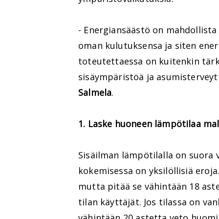
- Energiansäästö on mahdollista k
oman kulutuksensa ja siten ene
toteutettaessa on kuitenkin tärk
sisäympäristöä ja asumisterveytt
Salmela
.
1. Laske huoneen lämpötilaa malt
Sisäilman lämpötilalla on suora 
kokemisessa on yksilöllisiä eroja
mutta pitää se vähintään 18 ast
tilan käyttäjät. Jos tilassa on va
vähintään 20 astetta veto huomi