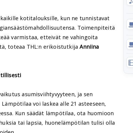
aikille kotitalouksille, kun ne tunnistavat
rgiansäästömahdollisuutensa. Toimenpiteitä
eää varmistaa, etteivät ne vahingoita
ä, toteaa THL:n erikoistutkija
Anniina
illisesti
vaikutus asumisviihtyvyyteen, ja sen
. Lämpötilaa voi laskea alle 21 asteeseen,
eessa. Kun säädät lämpötilaa, ota huomioon
nhuksia tai lapsia, huonelämpötilan tulisi olla
oiden.