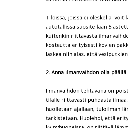
Tiloissa, joissa ei oleskella, voi
autotallissa suositellaan 5 aste
kuitenkin riittävästä ilmanvaihdo
kosteutta erityisesti kovien pa
laskea niin alas, että vesiputki
2. Anna ilmanvaihdon olla päällä
Ilmanvaihdon tehtävänä on poist
tilalle riittävästi puhdasta ilma
huolletaan ajallaan, tuloilman l
tarkistetaan. Huolehdi, että erity
kylpyhuoneissa, on riittävä läm