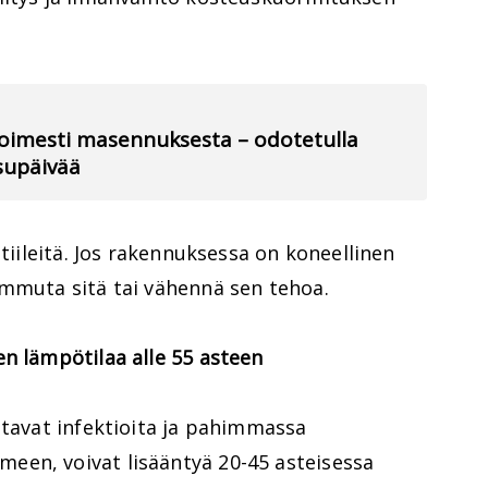
voimesti masennuksesta – odotetulla
isupäivää
ttiileitä. Jos rakennuksessa on koneellinen
ammuta sitä tai vähennä sen tehoa.
n lämpötilaa alle 55 asteen
ttavat infektioita ja pahimmassa
en, voivat lisääntyä 20-45 asteisessa