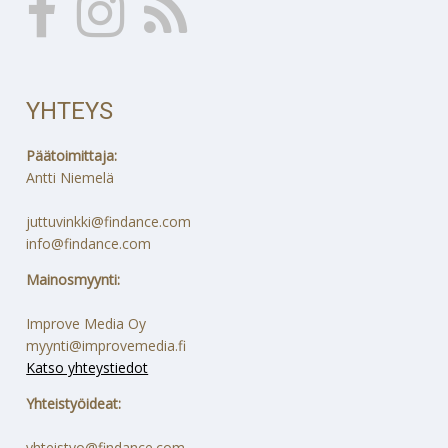
YHTEYS
Päätoimittaja:
Antti Niemelä
juttuvinkki@findance.com
info@findance.com
Mainosmyynti:
Improve Media Oy
myynti@improvemedia.fi
Katso yhteystiedot
Yhteistyöideat:
yhteistyo@findance.com