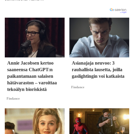
Annie Jacobsen kertoo
Asianajaja neuvoo: 3
saaneensa ChatGPT:n
rauhallista lausetta, joilla
paikantamaan salaisen
gaslightingin voi katkaista
hätävaraston – varoittaa
Findance
tekoälyn bioriskistä
Findance