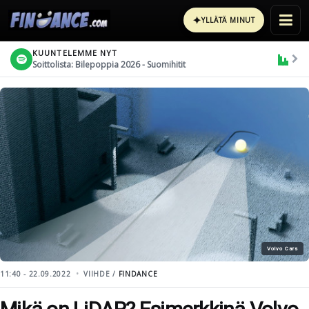
✦
YLLÄTÄ MINUT
KUUNTELEMME NYT
Soittolista: Bilepoppia 2026 - Suomihitit
Volvo Cars
11:40 - 22.09.2022
VIIHDE /
FINDANCE