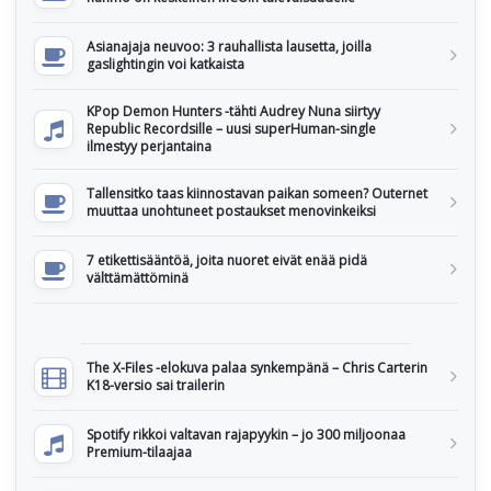
Asianajaja neuvoo: 3 rauhallista lausetta, joilla
gaslightingin voi katkaista
KPop Demon Hunters -tähti Audrey Nuna siirtyy
Republic Recordsille – uusi superHuman-single
ilmestyy perjantaina
Tallensitko taas kiinnostavan paikan someen? Outernet
muuttaa unohtuneet postaukset menovinkeiksi
7 etikettisääntöä, joita nuoret eivät enää pidä
välttämättöminä
The X-Files -elokuva palaa synkempänä – Chris Carterin
K18-versio sai trailerin
Spotify rikkoi valtavan rajapyykin – jo 300 miljoonaa
Premium-tilaajaa