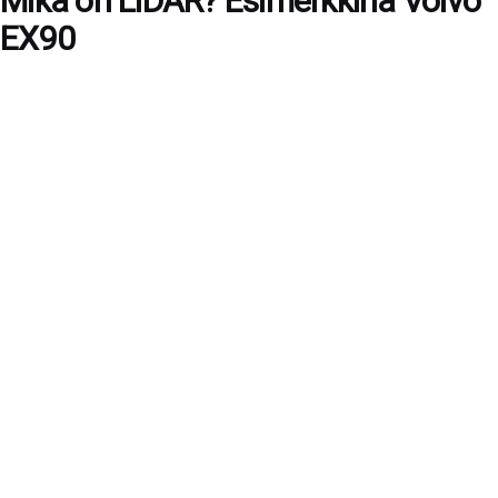
Mikä on LiDAR? Esimerkkinä Volvo
EX90