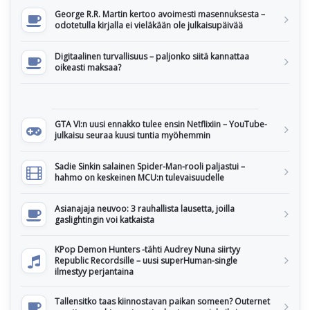
George R.R. Martin kertoo avoimesti masennuksesta –
odotetulla kirjalla ei vieläkään ole julkaisupäivää
Digitaalinen turvallisuus – paljonko siitä kannattaa
oikeasti maksaa?
GTA VI:n uusi ennakko tulee ensin Netflixiin – YouTube-
julkaisu seuraa kuusi tuntia myöhemmin
Sadie Sinkin salainen Spider-Man-rooli paljastui –
hahmo on keskeinen MCU:n tulevaisuudelle
Asianajaja neuvoo: 3 rauhallista lausetta, joilla
gaslightingin voi katkaista
KPop Demon Hunters -tähti Audrey Nuna siirtyy
Republic Recordsille – uusi superHuman-single
ilmestyy perjantaina
Tallensitko taas kiinnostavan paikan someen? Outernet