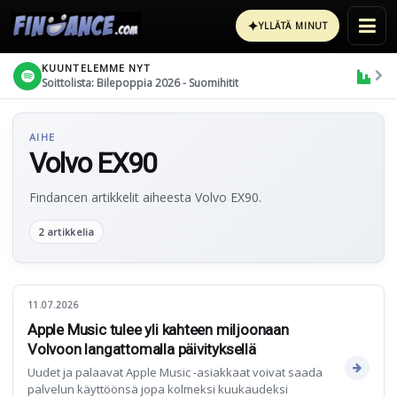
✦
YLLÄTÄ MINUT
KUUNTELEMME NYT
Soittolista: Bilepoppia 2026 - Suomihitit
AIHE
Volvo EX90
Findancen artikkelit aiheesta Volvo EX90.
2 artikkelia
11.07.2026
Apple Music tulee yli kahteen miljoonaan
Volvoon langattomalla päivityksellä
Uudet ja palaavat Apple Music -asiakkaat voivat saada
palvelun käyttöönsä jopa kolmeksi kuukaudeksi