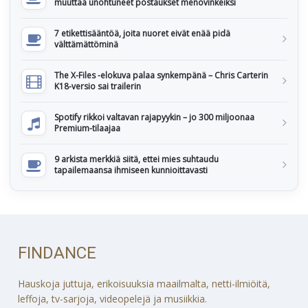
muuttaa unohtuneet postaukset menovinkeiksi
7 etikettisääntöä, joita nuoret eivät enää pidä
välttämättöminä
The X-Files -elokuva palaa synkempänä – Chris Carterin
K18-versio sai trailerin
Spotify rikkoi valtavan rajapyykin – jo 300 miljoonaa
Premium-tilaajaa
9 arkista merkkiä siitä, ettei mies suhtaudu
tapailemaansa ihmiseen kunnioittavasti
FINDANCE
Hauskoja juttuja, erikoisuuksia maailmalta, netti-ilmiöitä,
leffoja, tv-sarjoja, videopelejä ja musiikkia.