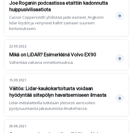
Joe Roganin podcastissa etsittiin kadonnutta
huippusivilisaatiota
Cassie Coppersmith yhdistää jade-esineet, Angkorin
lidar-löydöt ja venyneet kallot samaan suureen
kertomukseen.
22.09.2022
Mikä on LiDAR? Esimerkkinä Volvo EX90
Vähentää vakavia onnettomuuksia.
15.09.2021
Väitös: Lidar-kaukokartoitusta voidaan
hyödyntää siitepölyn havaitsemiseen ilmasta
Lidar-mittalaitteilla tutkitaan yleisesti aerosolien
pystysuuntaista jakautumista ilmakehässä.
29.06.2021