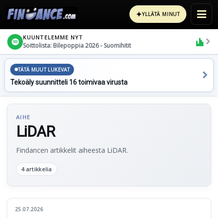
✦
YLLÄTÄ MINUT
KUUNTELEMME NYT
Soittolista: Bilepoppia 2026 - Suomihitit
TÄTÄ MUUT LUKEVAT
Tekoäly suunnitteli 16 toimivaa virusta
AIHE
LiDAR
Findancen artikkelit aiheesta LiDAR.
4 artikkelia
25.07.2026