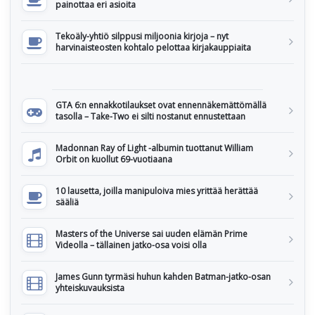
painottaa eri asioita
Tekoäly-yhtiö silppusi miljoonia kirjoja – nyt
harvinaisteosten kohtalo pelottaa kirjakauppiaita
GTA 6:n ennakkotilaukset ovat ennennäkemättömällä
tasolla – Take-Two ei silti nostanut ennustettaan
Madonnan Ray of Light -albumin tuottanut William
Orbit on kuollut 69-vuotiaana
10 lausetta, joilla manipuloiva mies yrittää herättää
sääliä
Masters of the Universe sai uuden elämän Prime
Videolla – tällainen jatko-osa voisi olla
James Gunn tyrmäsi huhun kahden Batman-jatko-osan
yhteiskuvauksista