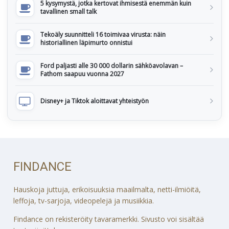
5 kysymystä, jotka kertovat ihmisestä enemmän kuin
tavallinen small talk
Tekoäly suunnitteli 16 toimivaa virusta: näin
historiallinen läpimurto onnistui
Ford paljasti alle 30 000 dollarin sähköavolavan –
Fathom saapuu vuonna 2027
Disney+ ja Tiktok aloittavat yhteistyön
FINDANCE
Hauskoja juttuja, erikoisuuksia maailmalta, netti-ilmiöitä,
leffoja, tv-sarjoja, videopelejä ja musiikkia.
Findance on rekisteröity tavaramerkki. Sivusto voi sisältää