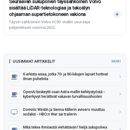
Seuraavan sukupolven täyssähköinen Volvo
sisältää LiDAR-teknologiaa ja tekoälyn
ohjaaman supertietokoneen vakiona
Täysin sähköinen Volvo XC90 -mallin seuraaja
paljastetaan vuonna 2022.
UUSIMMAT ARTIKKELIT
KAIKKI
6 arkista asiaa, jotka 70- ja 80-lukujen lapset hoitivat
ilman puhelinta
OpenAI keskeytti osan Astra-mallin kehitystyöstä –
kyberkyvyt herättivät vakavan turvallisuushuolen
Dominic Westin ja Sienna Millerin avioero muuttuu
sodaksi – HBO:n War sai trailerin
Mikä tekee ihmisestä viehättävän? Neljä sukupolvea