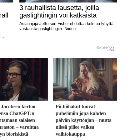
 Jacobsen kertoo
Pii-hiiliakut tuovat
ensa ChatGPT:n
puhelimiin jopa kahden
ntamaan salaisen
päivän käyttöajan – mutta
raston – varoittaa
niissä piilee vaikea
yn bioriskistä
vaihtokauppa