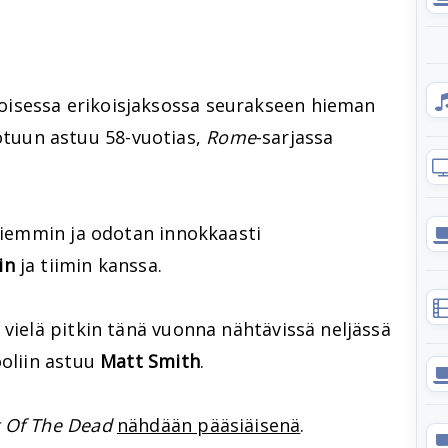
isessa erikoisjaksossa seurakseen hieman
uun astuu 58-vuotias,
Rome
-sarjassa
 aiemmin ja odotan innokkaasti
in
ja tiimin kanssa.
 vielä pitkin tänä vuonna nähtävissä neljässä
ooliin astuu
Matt Smith
.
t Of The Dead
nähdään pääsiäisenä
.