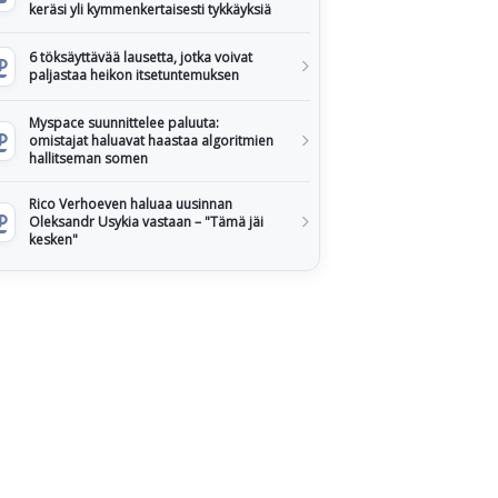
keräsi yli kymmenkertaisesti tykkäyksiä
6 töksäyttävää lausetta, jotka voivat
paljastaa heikon itsetuntemuksen
Myspace suunnittelee paluuta:
omistajat haluavat haastaa algoritmien
hallitseman somen
Rico Verhoeven haluaa uusinnan
Oleksandr Usykia vastaan – "Tämä jäi
kesken"