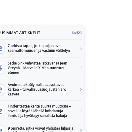
USIMMAT ARTIKKELIT
KAIKKI
7 arkista tapaa, jotka paljastavat
saamattomuuden ja vastuun välttelyn
Sadie Sink vahvistaa jatkavansa Jean
Greynä – Marvelin X-Men-uudistus
etenee
Avoimet tekoälymallit saavuttavat
kärkeä – turvallisuussuojausten ero
kasvaa
Tinder testaa kahta suurta muutosta –
sovellus löytää lähellä kohdattuja
ihmisiä ja hyväksyy sanallisia hakuja
9 piirrettä, jotka voivat yhdistää hiljaisia