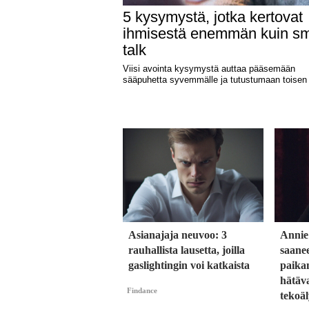
Asianajaja neuvoo: 3
Annie
rauhallista lausetta, joilla
saane
gaslightingin voi katkaista
paika
hätäva
Findance
tekoäl