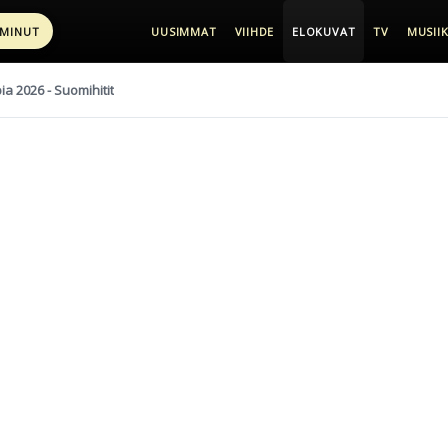
 MINUT
UUSIMMAT
VIIHDE
ELOKUVAT
TV
MUSIIK
pia 2026 - Suomihitit