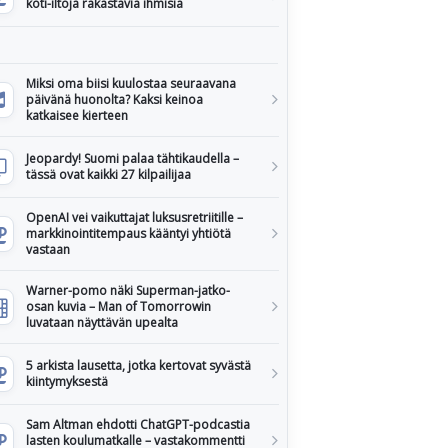
koti-iltoja rakastavia ihmisiä
Miksi oma biisi kuulostaa seuraavana
päivänä huonolta? Kaksi keinoa
katkaisee kierteen
Jeopardy! Suomi palaa tähtikaudella –
tässä ovat kaikki 27 kilpailijaa
OpenAI vei vaikuttajat luksusretriitille –
markkinointitempaus kääntyi yhtiötä
vastaan
Warner-pomo näki Superman-jatko-
osan kuvia – Man of Tomorrowin
luvataan näyttävän upealta
5 arkista lausetta, jotka kertovat syvästä
kiintymyksestä
Sam Altman ehdotti ChatGPT-podcastia
lasten koulumatkalle – vastakommentti