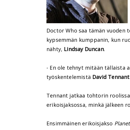
Doctor Who saa tämän vuoden to
kypsemmän kumppanin, kun ruot
nähty,
Lindsay Duncan
.
- En ole tehnyt mitään tällaista
työskentelemistä
David Tennant
Tennant jatkaa tohtorin roolissa
erikoisjaksossa, minkä jälkeen r
Ensimmäinen erikoisjakso
Plane