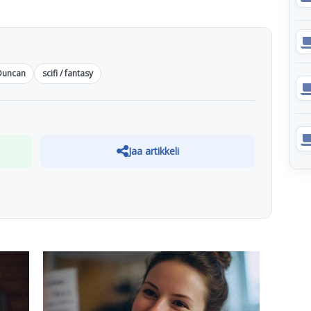
Duncan
scifi / fantasy
Jaa artikkeli