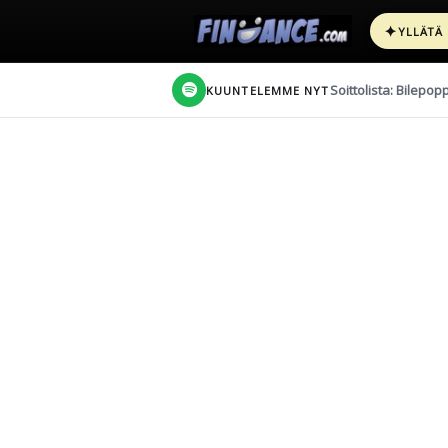
✦
YLLÄTÄ
Soittolista: Bilepop
KUUNTELEMME NYT