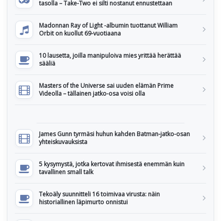
tasolla – Take-Two ei silti nostanut ennustettaan
Madonnan Ray of Light -albumin tuottanut William
Orbit on kuollut 69-vuotiaana
10 lausetta, joilla manipuloiva mies yrittää herättää
sääliä
Masters of the Universe sai uuden elämän Prime
Videolla – tällainen jatko-osa voisi olla
James Gunn tyrmäsi huhun kahden Batman-jatko-osan
yhteiskuvauksista
5 kysymystä, jotka kertovat ihmisestä enemmän kuin
tavallinen small talk
Tekoäly suunnitteli 16 toimivaa virusta: näin
historiallinen läpimurto onnistui