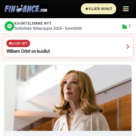
✦
YLLÄTÄ MINUT
KUUNTELEMME NYT
Soittolista: Bilepoppia 2026 - Suomihitit
JUURI NYT
William Orbit on kuollut