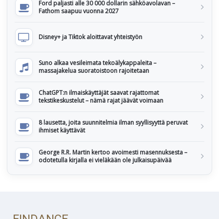
Ford paljasti alle 30 000 dollarin sähköavolavan –
Fathom saapuu vuonna 2027
Disney+ ja Tiktok aloittavat yhteistyön
Suno alkaa vesileimata tekoälykappaleita –
massajakelua suoratoistoon rajoitetaan
ChatGPT:n ilmaiskäyttäjät saavat rajattomat
tekstikeskustelut – nämä rajat jäävät voimaan
8 lausetta, joita suunnitelmia ilman syyllisyyttä peruvat
ihmiset käyttävät
George R.R. Martin kertoo avoimesti masennuksesta –
odotetulla kirjalla ei vieläkään ole julkaisupäivää