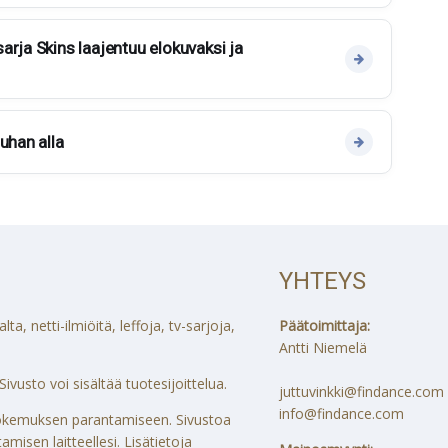
arja Skins laajentuu elokuvaksi ja
uhan alla
YHTEYS
a, netti-ilmiöitä, leffoja, tv-sarjoja,
Päätoimittaja:
Antti Niemelä
ivusto voi sisältää tuotesijoittelua.
juttuvinkki@findance.com
info@findance.com
ökokemuksen parantamiseen. Sivustoa
misen laitteellesi. Lisätietoja