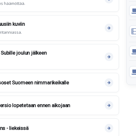
ös häämöttää.
usiin kuviin
Britanniassa.
 Subille joulun jälkeen
ksoset Suomeen nimmarikeikalle
versio lopetetaan ennen aikojaan
ns - liekeissä