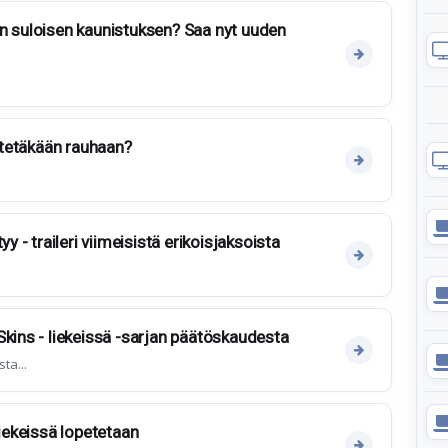
n suloisen kaunistuksen? Saa nyt uuden
jätetäkään rauhaan?
yy - traileri viimeisistä erikoisjaksoista
Skins - liekeissä -sarjan päätöskaudesta
ta...
liekeissä lopetetaan