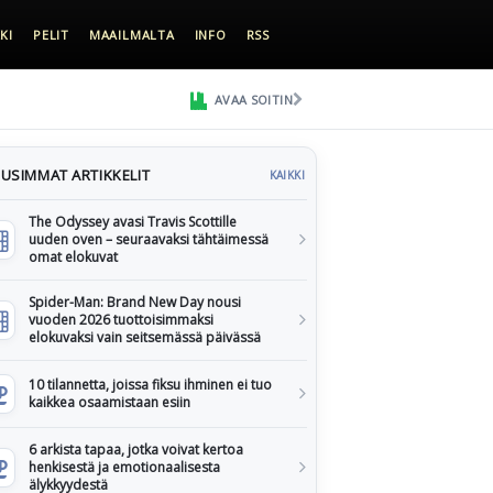
KI
PELIT
MAAILMALTA
INFO
RSS
AVAA SOITIN
USIMMAT ARTIKKELIT
KAIKKI
The Odyssey avasi Travis Scottille
uuden oven – seuraavaksi tähtäimessä
omat elokuvat
Spider-Man: Brand New Day nousi
vuoden 2026 tuottoisimmaksi
elokuvaksi vain seitsemässä päivässä
10 tilannetta, joissa fiksu ihminen ei tuo
kaikkea osaamistaan esiin
6 arkista tapaa, jotka voivat kertoa
henkisestä ja emotionaalisesta
älykkyydestä