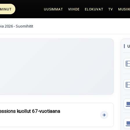
 MINUT
UUSIMMAT
VIIHDE
ELOKUVAT
TV
MUSIIK
pia 2026 - Suomihitit
U
Sessions kuollut 67-vuotiaana