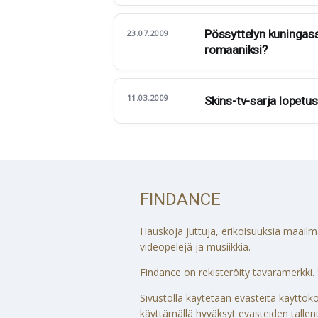
Pössyttelyn kuningass
23.07.2009
romaaniksi?
11.03.2009
Skins-tv-sarja lopetus
FINDANCE
Hauskoja juttuja, erikoisuuksia maailmalt
videopelejä ja musiikkia.
Findance on rekisteröity tavaramerkki. S
Sivustolla käytetään evästeitä käytt
käyttämällä hyväksyt evästeiden tallenta