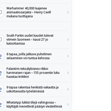
Warhammer 40,000 laajenee
animaatiosarjaksi – Henry Cavill
mukana tuottajana
South Parkin uudet kaudet tulevat
viimein Suomeen – kausi 27 jo
katsottavissa
6 tapaa, joilla jatkuva puhelimen
selaaminen voi tuntua kehossa
Palantirin tekoälybisnes rikkoi
harvinaisen rajan – 155 prosentin luku
haastaa kriitikot
9 tapaa rakentaa henkistä vakautta ja
uskottavuutta työelämässä
WhatsApp lukitsi tilejä vahingossa –
käyttäjät menettivät pääsyn viesteihinsä