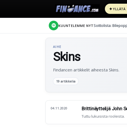
✦
YLLÄTÄ
Soittolista: Bilepop
KUUNTELEMME NYT
AIHE
Skins
Findancen artikkelit aiheesta Skins.
19 artikkelia
Brittinäyttelijä John 
04.11.2020
Tuttu lukuisista rooleista.