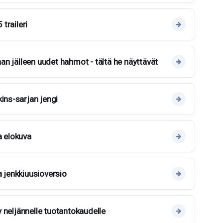
 traileri
jaan jälleen uudet hahmot - tältä he näyttävät
ins-sarjan jengi
a elokuva
a jenkkiuusioversio
yy neljännelle tuotantokaudelle