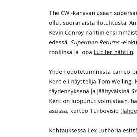
The CW -kanavan usean supersank
ollut suoranaista ilotulitusta.
Kevin Conroy
nähtiin ensimmäist
edessä,
Superman Returns
-elok
rooliinsa ja jopa
Lucifer nähtiin
.
Yhden odotetuimmista cameo-pi
Kent eli näyttelijä
Tom Welling
.
täydennyksenä ja jäähyväisinä
Sm
Kent on luopunut voimistaan, hä
asussa, kertoo Turbovisio
[lähde
Kohtauksessa Lex Luthoria esit