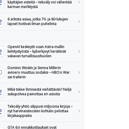
käyttäjien esteitä – tekoäly voi vähentää
karman merkitystä
6 arkista asiaa, jotka 70- ja 80-lukujen
lapset hoitivat ilman puhelinta
OpenAI keskeytti osan Astra-mallin
kehitystyöstä – kyberkyvyt herättivät
vakavan turvallisuushuolen
Dominic Westin ja Sienna Millerin
avioero muuttuu sodaksi – HBO:n War
sai trailerin
Mikä tekee ihmisestä viehättävän? Neljä
sukupolvea painottaa eri asioita
Tekoäly-yhtiö silppusi miljoonia kirjoja –
nyt harvinaisteosten kohtalo pelottaa
kirjakauppiaita
GTA 6:n ennakkotilaukset ovat