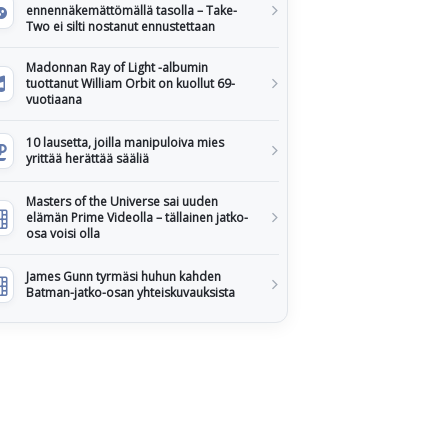
ennennäkemättömällä tasolla – Take-
Two ei silti nostanut ennustettaan
Madonnan Ray of Light -albumin
tuottanut William Orbit on kuollut 69-
vuotiaana
10 lausetta, joilla manipuloiva mies
yrittää herättää sääliä
Masters of the Universe sai uuden
elämän Prime Videolla – tällainen jatko-
osa voisi olla
James Gunn tyrmäsi huhun kahden
Batman-jatko-osan yhteiskuvauksista