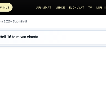
 MINUT
UUSIMMAT
VIIHDE
ELOKUVAT
TV
MUSIIK
pia 2026 - Suomihitit
teli 16 toimivaa virusta