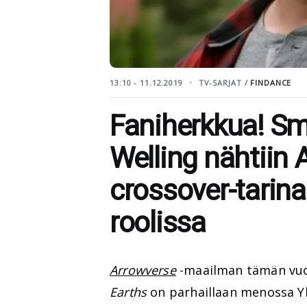
13:10 - 11.12.2019
TV-SARJAT /
FINDANCE
Faniherkkua! Sma
Welling nähtiin
crossover-tarina
roolissa
Arrowverse
-maailman tämän vuo
Earths
on parhaillaan menossa Yh