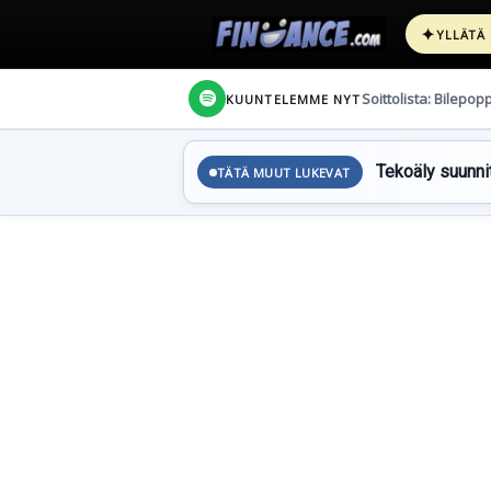
✦
YLLÄTÄ
Soittolista: Bilepop
KUUNTELEMME NYT
Tekoäly suunnit
TÄTÄ MUUT LUKEVAT