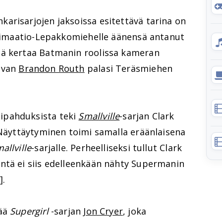
arisarjojen jaksoissa esitettävä tarina on
 Animaatio-Lepakkomiehelle äänensä antanut
ä kertaa Batmanin roolissa kameran
uvan
Brandon Routh
palasi Teräsmiehen
ipahduksista teki
Smallville
-sarjan Clark
 Näyttäytyminen toimi samalla eräänlaisena
allville
-sarjalle. Perheelliseksi tullut Clark
ntä ei siis edelleenkään nähty Supermanin
]
.
tää
Supergirl
-sarjan
Jon Cryer
, joka