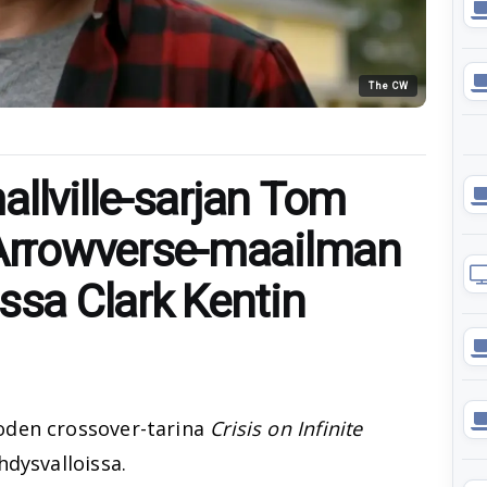
The CW
llville-sarjan Tom
 Arrowverse-maailman
ssa Clark Kentin
den crossover-tarina
Crisis on Infinite
dysvalloissa.