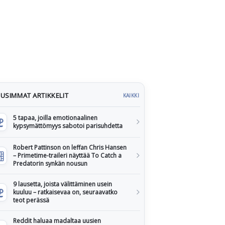
USIMMAT ARTIKKELIT
KAIKKI
5 tapaa, joilla emotionaalinen
kypsymättömyys sabotoi parisuhdetta
Robert Pattinson on leffan Chris Hansen
– Primetime-traileri näyttää To Catch a
Predatorin synkän nousun
9 lausetta, joista välittäminen usein
kuuluu – ratkaisevaa on, seuraavatko
teot perässä
Reddit haluaa madaltaa uusien