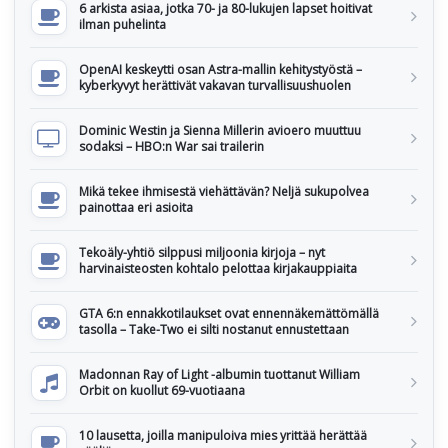
6 arkista asiaa, jotka 70- ja 80-lukujen lapset hoitivat
ilman puhelinta
OpenAI keskeytti osan Astra-mallin kehitystyöstä –
kyberkyvyt herättivät vakavan turvallisuushuolen
Dominic Westin ja Sienna Millerin avioero muuttuu
sodaksi – HBO:n War sai trailerin
Mikä tekee ihmisestä viehättävän? Neljä sukupolvea
painottaa eri asioita
Tekoäly-yhtiö silppusi miljoonia kirjoja – nyt
harvinaisteosten kohtalo pelottaa kirjakauppiaita
GTA 6:n ennakkotilaukset ovat ennennäkemättömällä
tasolla – Take-Two ei silti nostanut ennustettaan
Madonnan Ray of Light -albumin tuottanut William
Orbit on kuollut 69-vuotiaana
10 lausetta, joilla manipuloiva mies yrittää herättää