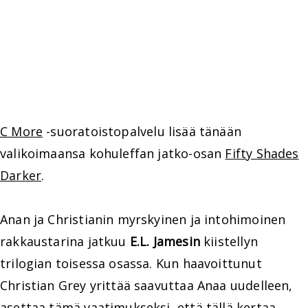
C More
-suoratoistopalvelu lisää tänään
valikoimaansa kohuleffan jatko-osan
Fifty Shades
Darker
.
Anan ja Christianin myrskyinen ja intohimoinen
rakkaustarina jatkuu
E.L. Jamesin
kiistellyn
trilogian toisessa osassa. Kun haavoittunut
Christian Grey yrittää saavuttaa Anaa uudelleen,
asettaa tämä vaatimukseksi, että tällä kertaa