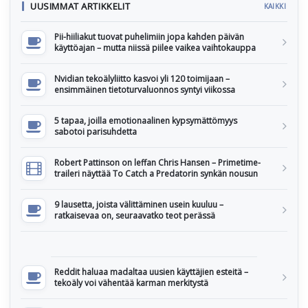
UUSIMMAT ARTIKKELIT
KAIKKI
Pii-hiiliakut tuovat puhelimiin jopa kahden päivän
käyttöajan – mutta niissä piilee vaikea vaihtokauppa
Nvidian tekoälyliitto kasvoi yli 120 toimijaan –
ensimmäinen tietoturvaluonnos syntyi viikossa
5 tapaa, joilla emotionaalinen kypsymättömyys
sabotoi parisuhdetta
Robert Pattinson on leffan Chris Hansen – Primetime-
traileri näyttää To Catch a Predatorin synkän nousun
9 lausetta, joista välittäminen usein kuuluu –
ratkaisevaa on, seuraavatko teot perässä
Reddit haluaa madaltaa uusien käyttäjien esteitä –
tekoäly voi vähentää karman merkitystä