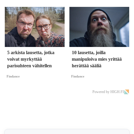
5 arkista lausetta, jotka
10 lausetta, joilla
voivat myrkyttää
manipuloiva mies yrittää
parisuhteen vähitellen
herättää sääliä
Findance
Findance
Powered by HIGH.FI