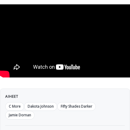
AIHEET
C More
Dakota Johnson
Fifty Shades Darker
Jamie Dornan