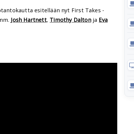
otantokautta esitellään nyt First Takes -
 mm.
Josh Hartnett
,
Timothy Dalton
ja
Eva