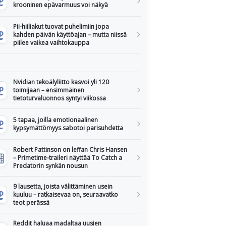
krooninen epävarmuus voi näkyä
Pii-hiiliakut tuovat puhelimiin jopa
kahden päivän käyttöajan – mutta niissä
piilee vaikea vaihtokauppa
Nvidian tekoälyliitto kasvoi yli 120
toimijaan – ensimmäinen
tietoturvaluonnos syntyi viikossa
5 tapaa, joilla emotionaalinen
kypsymättömyys sabotoi parisuhdetta
Robert Pattinson on leffan Chris Hansen
– Primetime-traileri näyttää To Catch a
Predatorin synkän nousun
9 lausetta, joista välittäminen usein
kuuluu – ratkaisevaa on, seuraavatko
teot perässä
Reddit haluaa madaltaa uusien