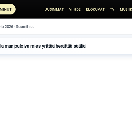
 MINUT
UUSIMMAT
VIIHDE
ELOKUVAT
TV
MUSIIK
pia 2026 - Suomihitit
lla manipuloiva mies yrittää herättää sääliä