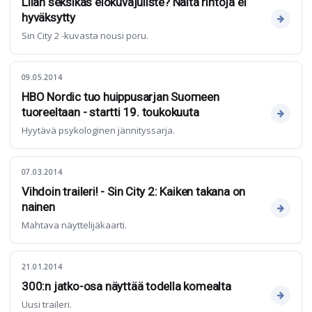
Liian seksikäs elokuvajuliste? Näitä rintoja ei
hyväksytty
Sin City 2 -kuvasta nousi poru.
09.05.2014
HBO Nordic tuo huippusarjan Suomeen
tuoreeltaan - startti 19. toukokuuta
Hyytävä psykologinen jännityssarja.
07.03.2014
Vihdoin traileri! - Sin City 2: Kaiken takana on
nainen
Mahtava näyttelijäkaarti.
21.01.2014
300:n jatko-osa näyttää todella komealta
Uusi traileri.