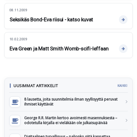
08.11.2009
Seksikäs Bond-Eva riisui - katso kuvat
10.02.2009
Eva Green ja Matt Smith Womb-scifi-leffaan
UUSIMMAT ARTIKKELIT
KAIKKI
8 lausetta, joita suunnitelmia ilman syyllisyyttä peruvat
ihmiset käyttävät
George R.R. Martin kertoo avoimesti masennuksesta –
odotetulla kirjalla ei vieläkään ole julkaisupäivää
Digitaalinen turvallisuus – paljonko siitä kannattaa