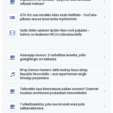
oikeasti maksaa?
GTA VI:n uusi ennakko tulee ensin Netflixiin – YouTube-
julkaisu seuraa kuusi tuntia myöhemmin
Sadie Sinkin salainen Spider-Man-rooli paljastui –
hahmo on keskeinen MCU:n tulevaisuudelle
Asianajaja neuvoo: 3 rauhallista lausetta, joilla
gaslightingin voi katkaista
KPop Demon Hunters -tähti Audrey Nuna siirtyy
Republic Recordsille – uusi superHuman-single
ilmestyy perjantaina
Tallensitko taas kiinnostavan paikan someen? Outernet
muuttaa unohtuneet postaukset menovinkeiksi
7 etikettisääntöä, joita nuoret eivät enää pidä
välttämättöminä