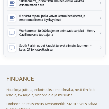
10 tilannetta, joissa fiksu ihminen ei tuo kaikkea
osaamistaan esiin
6 arkista tapaa, jotka voivat kertoa henkisestä ja
emotionaalisesta älykkyydestä
Warhammer 40,000 laajenee animaatiosarjaksi – Henry
Cavill mukana tuottajana
South Parkin uudet kaudet tulevat viimein Suomeen –
kausi 27 jo katsottavissa
FINDANCE
Hauskoja juttuja, erikoisuuksia maailmalta, netti-ilmiöitä,
leffoja, tv-sarjoja, videopelejä ja musiikkia.
Findance on rekisteröity tavaramerkki. Sivusto voi sisältää