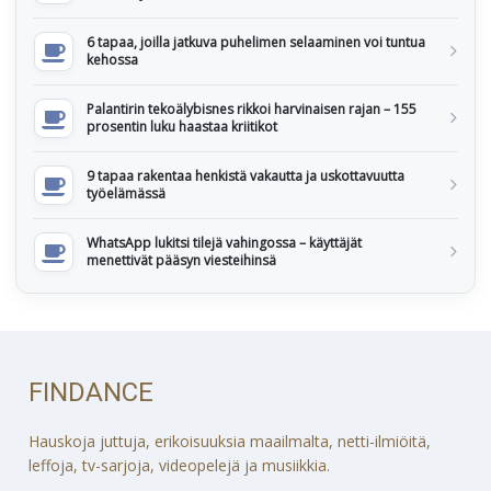
6 tapaa, joilla jatkuva puhelimen selaaminen voi tuntua
kehossa
Palantirin tekoälybisnes rikkoi harvinaisen rajan – 155
prosentin luku haastaa kriitikot
9 tapaa rakentaa henkistä vakautta ja uskottavuutta
työelämässä
WhatsApp lukitsi tilejä vahingossa – käyttäjät
menettivät pääsyn viesteihinsä
FINDANCE
Hauskoja juttuja, erikoisuuksia maailmalta, netti-ilmiöitä,
leffoja, tv-sarjoja, videopelejä ja musiikkia.