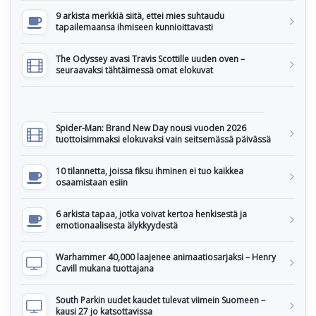
9 arkista merkkiä siitä, ettei mies suhtaudu
tapailemaansa ihmiseen kunnioittavasti
The Odyssey avasi Travis Scottille uuden oven –
seuraavaksi tähtäimessä omat elokuvat
Spider-Man: Brand New Day nousi vuoden 2026
tuottoisimmaksi elokuvaksi vain seitsemässä päivässä
10 tilannetta, joissa fiksu ihminen ei tuo kaikkea
osaamistaan esiin
6 arkista tapaa, jotka voivat kertoa henkisestä ja
emotionaalisesta älykkyydestä
Warhammer 40,000 laajenee animaatiosarjaksi – Henry
Cavill mukana tuottajana
South Parkin uudet kaudet tulevat viimein Suomeen –
kausi 27 jo katsottavissa