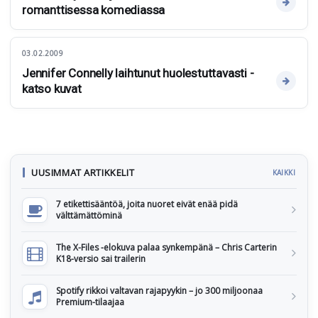
romanttisessa komediassa
03.02.2009
Jennifer Connelly laihtunut huolestuttavasti -
katso kuvat
UUSIMMAT ARTIKKELIT
KAIKKI
7 etikettisääntöä, joita nuoret eivät enää pidä
välttämättöminä
The X-Files -elokuva palaa synkempänä – Chris Carterin
K18-versio sai trailerin
Spotify rikkoi valtavan rajapyykin – jo 300 miljoonaa
Premium-tilaajaa