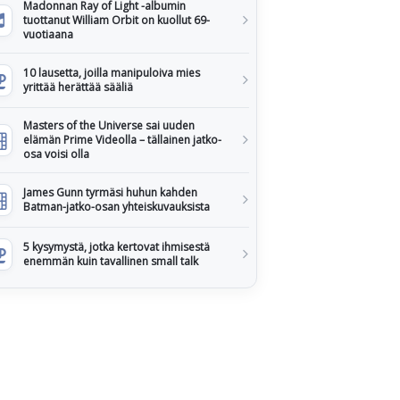
Madonnan Ray of Light -albumin
tuottanut William Orbit on kuollut 69-
vuotiaana
10 lausetta, joilla manipuloiva mies
yrittää herättää sääliä
Masters of the Universe sai uuden
elämän Prime Videolla – tällainen jatko-
osa voisi olla
James Gunn tyrmäsi huhun kahden
Batman-jatko-osan yhteiskuvauksista
5 kysymystä, jotka kertovat ihmisestä
enemmän kuin tavallinen small talk