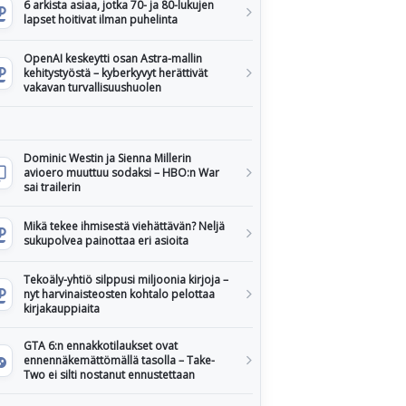
6 arkista asiaa, jotka 70- ja 80-lukujen
lapset hoitivat ilman puhelinta
OpenAI keskeytti osan Astra-mallin
kehitystyöstä – kyberkyvyt herättivät
vakavan turvallisuushuolen
Dominic Westin ja Sienna Millerin
avioero muuttuu sodaksi – HBO:n War
sai trailerin
Mikä tekee ihmisestä viehättävän? Neljä
sukupolvea painottaa eri asioita
Tekoäly-yhtiö silppusi miljoonia kirjoja –
nyt harvinaisteosten kohtalo pelottaa
kirjakauppiaita
GTA 6:n ennakkotilaukset ovat
ennennäkemättömällä tasolla – Take-
Two ei silti nostanut ennustettaan