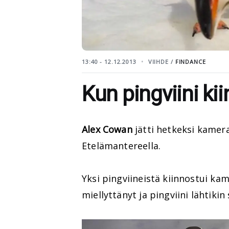
13:40 - 12.12.2013
VIIHDE /
FINDANCE
Kun pingviini k
Alex Cowan
jätti hetkeksi kamer
Etelämantereella.
Yksi pingviineistä kiinnostui ka
miellyttänyt ja pingviini lähtikin