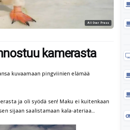
All Over Press
iinnostuu kamerasta
ansa kuvaamaan pingviinien elämää
merasta ja oli syödä sen! Maku ei kuitenkaan
 sen sijaan saalistamaan kala-ateriaa...