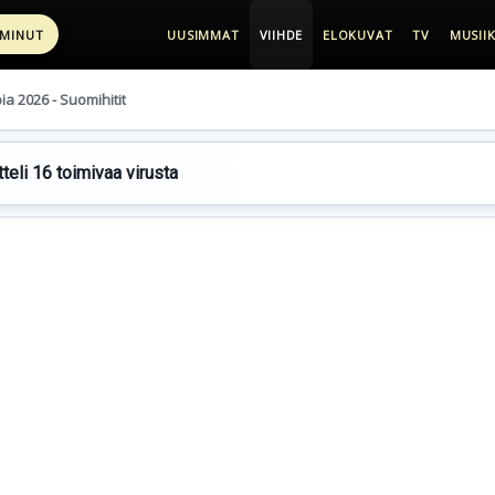
 MINUT
UUSIMMAT
VIIHDE
ELOKUVAT
TV
MUSIIK
pia 2026 - Suomihitit
teli 16 toimivaa virusta