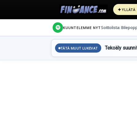
✦
YLLÄTÄ
Soittolista: Bilepop
KUUNTELEMME NYT
Tekoäly suunnit
TÄTÄ MUUT LUKEVAT