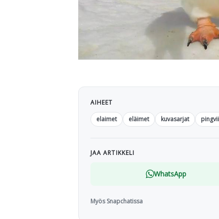
AIHEET
elaimet
eläimet
kuvasarjat
pingvii
JAA ARTIKKELI
WhatsApp
Myös Snapchatissa