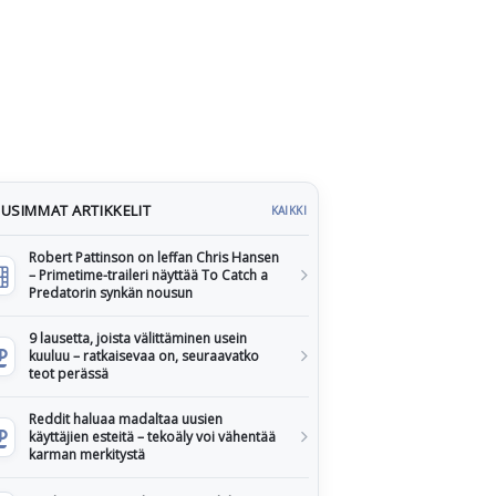
USIMMAT ARTIKKELIT
KAIKKI
Robert Pattinson on leffan Chris Hansen
– Primetime-traileri näyttää To Catch a
Predatorin synkän nousun
9 lausetta, joista välittäminen usein
kuuluu – ratkaisevaa on, seuraavatko
teot perässä
Reddit haluaa madaltaa uusien
käyttäjien esteitä – tekoäly voi vähentää
karman merkitystä