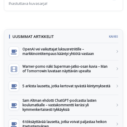
Ihastuttava kuvasarja!
UUSIMMAT ARTIKKELIT
KAIKKI
OpenAI vei vaikuttajat luksusretriitille –
markkinointitempaus kääntyi yhtiötä vastaan
Warner-pomo näki Superman-jatko-osan kuvia – Man
of Tomorrowin luvataan näyttävän upealta
5 arkista lausetta, jotka kertovat syvästä kiintymyksestä
Sam Altman ehdotti ChatGPT-podcastia lasten
koulumatkalle – vastakommentti keräsi yli
kymmenkertaisesti tykkäyksiä
6 töksäyttävää lausetta, jotka voivat paljastaa heikon
itsetuntemuksen