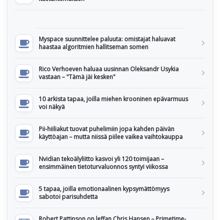
Myspace suunnittelee paluuta: omistajat haluavat
haastaa algoritmien hallitseman somen
Rico Verhoeven haluaa uusinnan Oleksandr Usykia
vastaan – "Tämä jäi kesken"
10 arkista tapaa, joilla miehen krooninen epävarmuus
voi näkyä
Pii-hiiliakut tuovat puhelimiin jopa kahden päivän
käyttöajan – mutta niissä piilee vaikea vaihtokauppa
Nvidian tekoälyliitto kasvoi yli 120 toimijaan –
ensimmäinen tietoturvaluonnos syntyi viikossa
5 tapaa, joilla emotionaalinen kypsymättömyys
sabotoi parisuhdetta
Robert Pattinson on leffan Chris Hansen – Primetime-