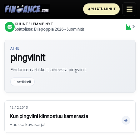
✦
YLLÄTÄ MINUT
KUUNTELEMME NYT
Soittolista: Bilepoppia 2026 - Suomihitit
AIHE
pingviinit
Findancen artikkelit aiheesta pingviinit.
1 artikkeli
12.12.2013
Kun pingviini kiinnostuu kamerasta
Hauska kuvasarja!