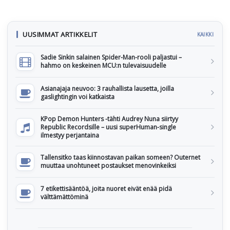
UUSIMMAT ARTIKKELIT
KAIKKI
Sadie Sinkin salainen Spider-Man-rooli paljastui –
hahmo on keskeinen MCU:n tulevaisuudelle
Asianajaja neuvoo: 3 rauhallista lausetta, joilla
gaslightingin voi katkaista
KPop Demon Hunters -tähti Audrey Nuna siirtyy
Republic Recordsille – uusi superHuman-single
ilmestyy perjantaina
Tallensitko taas kiinnostavan paikan someen? Outernet
muuttaa unohtuneet postaukset menovinkeiksi
7 etikettisääntöä, joita nuoret eivät enää pidä
välttämättöminä