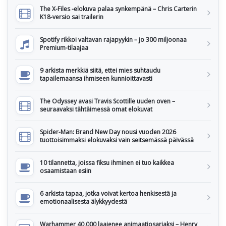
The X-Files -elokuva palaa synkempänä – Chris Carterin
K18-versio sai trailerin
Spotify rikkoi valtavan rajapyykin – jo 300 miljoonaa
Premium-tilaajaa
9 arkista merkkiä siitä, ettei mies suhtaudu
tapailemaansa ihmiseen kunnioittavasti
The Odyssey avasi Travis Scottille uuden oven –
seuraavaksi tähtäimessä omat elokuvat
Spider-Man: Brand New Day nousi vuoden 2026
tuottoisimmaksi elokuvaksi vain seitsemässä päivässä
10 tilannetta, joissa fiksu ihminen ei tuo kaikkea
osaamistaan esiin
6 arkista tapaa, jotka voivat kertoa henkisestä ja
emotionaalisesta älykkyydestä
Warhammer 40,000 laajenee animaatiosarjaksi – Henry