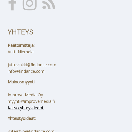
YHTEYS
Päätoimittaja:
Antti Niemelä
juttuvinkki@findance.com
info@findance.com
Mainosmyynti:
Improve Media Oy
myynti@improvemedia.fi
Katso yhteystiedot
Yhteistyöideat:
yhteistyo@findance.com