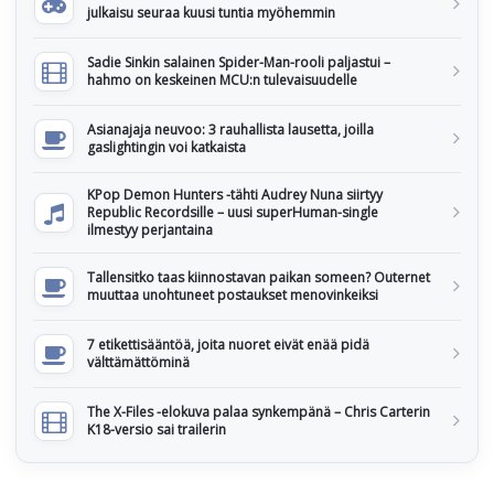
julkaisu seuraa kuusi tuntia myöhemmin
Sadie Sinkin salainen Spider-Man-rooli paljastui –
hahmo on keskeinen MCU:n tulevaisuudelle
Asianajaja neuvoo: 3 rauhallista lausetta, joilla
gaslightingin voi katkaista
KPop Demon Hunters -tähti Audrey Nuna siirtyy
Republic Recordsille – uusi superHuman-single
ilmestyy perjantaina
Tallensitko taas kiinnostavan paikan someen? Outernet
muuttaa unohtuneet postaukset menovinkeiksi
7 etikettisääntöä, joita nuoret eivät enää pidä
välttämättöminä
The X-Files -elokuva palaa synkempänä – Chris Carterin
K18-versio sai trailerin