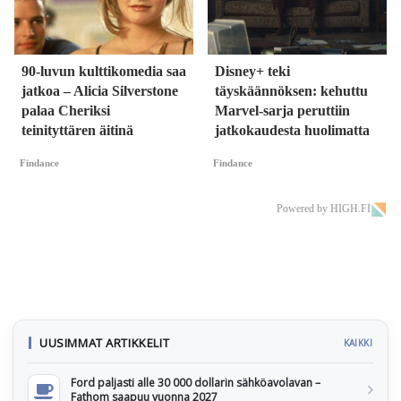
90-luvun kulttikomedia saa
Disney+ teki
jatkoa – Alicia Silverstone
täyskäännöksen: kehuttu
palaa Cheriksi
Marvel-sarja peruttiin
teinityttären äitinä
jatkokaudesta huolimatta
Findance
Findance
Powered by HIGH.FI
UUSIMMAT ARTIKKELIT
KAIKKI
Ford paljasti alle 30 000 dollarin sähköavolavan –
Fathom saapuu vuonna 2027