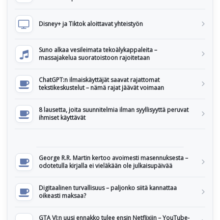
Disney+ ja Tiktok aloittavat yhteistyön
Suno alkaa vesileimata tekoälykappaleita –
massajakelua suoratoistoon rajoitetaan
ChatGPT:n ilmaiskäyttäjät saavat rajattomat
tekstikeskustelut – nämä rajat jäävät voimaan
8 lausetta, joita suunnitelmia ilman syyllisyyttä peruvat
ihmiset käyttävät
George R.R. Martin kertoo avoimesti masennuksesta –
odotetulla kirjalla ei vieläkään ole julkaisupäivää
Digitaalinen turvallisuus – paljonko siitä kannattaa
oikeasti maksaa?
GTA VI:n uusi ennakko tulee ensin Netflixiin – YouTube-