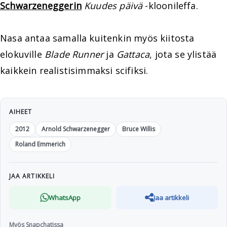
Schwarzeneggerin
Kuudes päivä
-kloonileffa.
Nasa antaa samalla kuitenkin myös kiitosta
elokuville
Blade Runner
ja
Gattaca
, jota se ylistää
kaikkein realistisimmaksi scifiksi.
AIHEET
2012
Arnold Schwarzenegger
Bruce Willis
Roland Emmerich
JAA ARTIKKELI
WhatsApp
Jaa artikkeli
Myös Snapchatissa