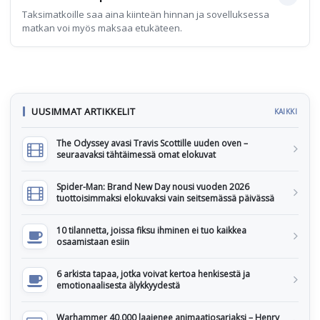
Taksimatkoille saa aina kiinteän hinnan ja sovelluksessa
matkan voi myös maksaa etukäteen.
UUSIMMAT ARTIKKELIT
KAIKKI
The Odyssey avasi Travis Scottille uuden oven –
seuraavaksi tähtäimessä omat elokuvat
Spider-Man: Brand New Day nousi vuoden 2026
tuottoisimmaksi elokuvaksi vain seitsemässä päivässä
10 tilannetta, joissa fiksu ihminen ei tuo kaikkea
osaamistaan esiin
6 arkista tapaa, jotka voivat kertoa henkisestä ja
emotionaalisesta älykkyydestä
Warhammer 40,000 laajenee animaatiosarjaksi – Henry