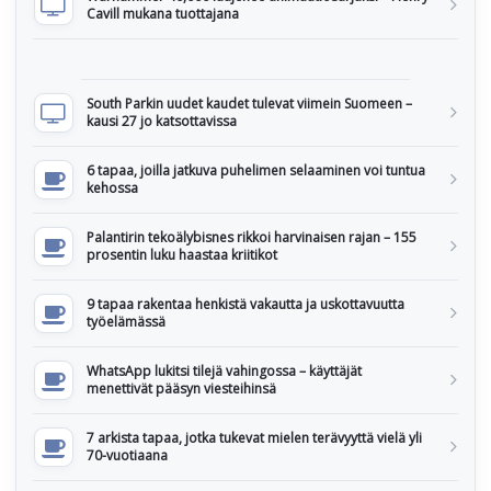
Cavill mukana tuottajana
South Parkin uudet kaudet tulevat viimein Suomeen –
kausi 27 jo katsottavissa
6 tapaa, joilla jatkuva puhelimen selaaminen voi tuntua
kehossa
Palantirin tekoälybisnes rikkoi harvinaisen rajan – 155
prosentin luku haastaa kriitikot
9 tapaa rakentaa henkistä vakautta ja uskottavuutta
työelämässä
WhatsApp lukitsi tilejä vahingossa – käyttäjät
menettivät pääsyn viesteihinsä
7 arkista tapaa, jotka tukevat mielen terävyyttä vielä yli
70-vuotiaana