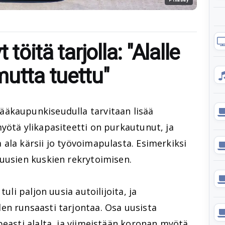
 töitä tarjolla: "Alalle
mutta tuettu"
äkaupunkiseudulla tarvitaan lisää
yötä ylikapasiteetti on purkautunut, ja
ala kärsii jo työvoimapulasta. Esimerkiksi
 uusien kuskien rekrytoimisen.
tuli paljon uusia autoilijoita, ja
en runsaasti tarjontaa. Osa uusista
peasti alalta, ja viimeistään koronan myötä