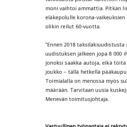
moni vaihtoi ammattia. Pitkän li
eläkepolulle korona-vaikeuksien 
olikin reilut 60-vuotta.
”Ennen 2018 taksilakiuudistusta 
uudistuksen jälkeen jopa 8 000 ihmi
jonoksi saakka autoja, eikä töitä 
joukko – tällä hetkellä pääkaupu
Toimialalla on menossa myös su
määrään. Tarvitaan uusia kuskej
Menevän toimitusjohtaja.
Vastuullinen työnantaja ei rekryto