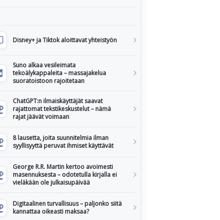
Disney+ ja Tiktok aloittavat yhteistyön
Suno alkaa vesileimata
tekoälykappaleita – massajakelua
suoratoistoon rajoitetaan
ChatGPT:n ilmaiskäyttäjät saavat
rajattomat tekstikeskustelut – nämä
rajat jäävät voimaan
8 lausetta, joita suunnitelmia ilman
syyllisyyttä peruvat ihmiset käyttävät
George R.R. Martin kertoo avoimesti
masennuksesta – odotetulla kirjalla ei
vieläkään ole julkaisupäivää
Digitaalinen turvallisuus – paljonko siitä
kannattaa oikeasti maksaa?