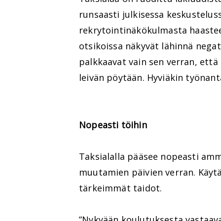
runsaasti julkisessa keskustelus
rekrytointinäkökulmasta haasteen
otsikoissa näkyvät lähinnä negati
palkkaavat vain sen verran, että a
leivän pöytään. Hyviäkin työnantaj
Nopeasti töihin
Taksialalla pääsee nopeasti amma
muutamien päivien verran. Käytä
tärkeimmät taidot.
”Nykyään koulutuksesta vastaavat