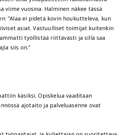
sa viime vuosina. Halminen näkee tässä
: ”Alaa ei pidetä kovin houkutteleva, kun
iviset asiat. Vastuulliset toimijat kuitenkin
mmatti työllistää riittävästi ja sillä saa
ia siis on.”
ttiin käsiksi. Opiskelua vaaditaan
nnössä ajotaito ja palveluasenne ovat
 työnantajat, ja kuljettajan on suoritettava