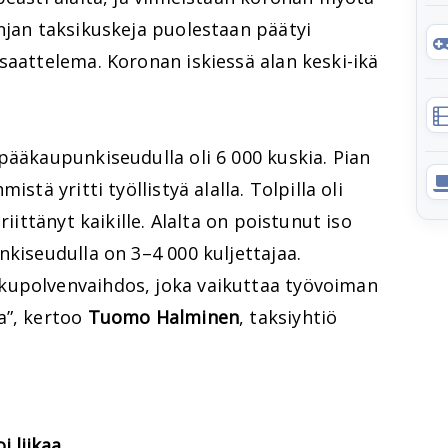
njan taksikuskeja puolestaan päätyi
saattelema. Koronan iskiessä alan keski-ikä
pääkaupunkiseudulla oli 6 000 kuskia. Pian
stä yritti työllistyä alalla. Tolpilla oli
riittänyt kaikille. Alalta on poistunut iso
nkiseudulla on 3–4 000 kuljettajaa.
kupolvenvaihdos, joka vaikuttaa työvoiman
a”, kertoo
Tuomo Halminen
, taksiyhtiö
i liikaa