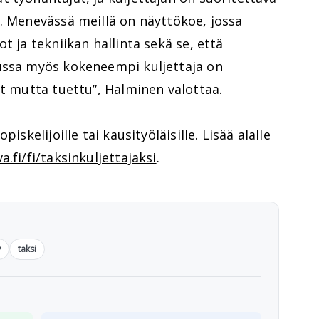
. Menevässä meillä on näyttökoe, jossa
t ja tekniikan hallinta sekä se, että
ussa myös kokeneempi kuljettaja on
yt mutta tuettu”, Halminen valottaa.
iskelijoille tai kausityöläisille. Lisää alalle
.fi/fi/taksinkuljettajaksi
.
y
taksi