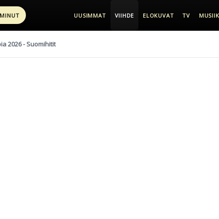
 MINUT
UUSIMMAT
VIIHDE
ELOKUVAT
TV
MUSIIK
pia 2026 - Suomihitit