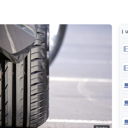
U
Pixabay