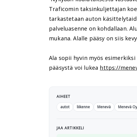
Traficomin taksinkuljettajan koe
tarkastetaan auton käsittelytaido
palveluasenne on kohdallaan. Al
mukana. Alalle pääsy on siis kev
Ala sopii hyvin myös esimerkiksi op
pääsystä voi lukea
https://meneva
AIHEET
autot
liikenne
Menevä
Menevä O
JAA ARTIKKELI