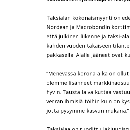
Taksialan kokonaismyynti on ed
Nordean ja Macrobondin korttim
että julkinen liikenne ja taksi-a
kahden vuoden takaiseen tilante
pakkasella. Alalle jääneet ovat ku
”Menevässä korona-aika on ollut 
olemme lisänneet markkinaosuut
hyvin. Taustalla vaikuttaa vastu
verran ihmisiä töihin kuin on ky
jotta pysymme kasvun mukana.”
Taksialaa on ruodittu lakiuudis