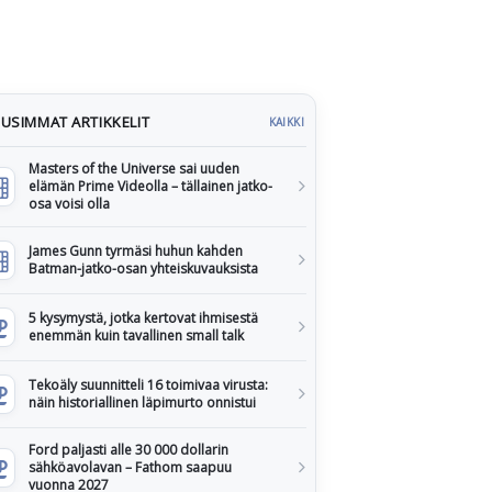
USIMMAT ARTIKKELIT
KAIKKI
Masters of the Universe sai uuden
elämän Prime Videolla – tällainen jatko-
osa voisi olla
James Gunn tyrmäsi huhun kahden
Batman-jatko-osan yhteiskuvauksista
5 kysymystä, jotka kertovat ihmisestä
enemmän kuin tavallinen small talk
Tekoäly suunnitteli 16 toimivaa virusta:
näin historiallinen läpimurto onnistui
Ford paljasti alle 30 000 dollarin
sähköavolavan – Fathom saapuu
vuonna 2027