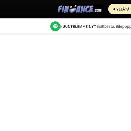
✦
YLLÄTÄ
Soittolista: Bilepop
KUUNTELEMME NYT