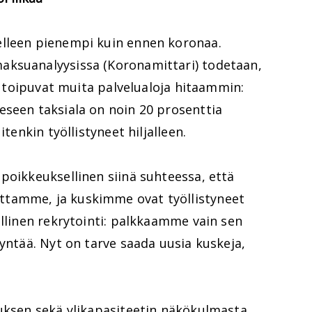
elleen pienempi kuin ennen koronaa.
aksuanalyysissa (Koronamittari) todetaan,
la toipuvat muita palvelualoja hitaammin:
eseen taksiala on noin 20 prosenttia
itenkin työllistyneet hiljalleen.
poikkeuksellinen siinä suhteessa, että
tamme, ja kuskimme ovat työllistyneet
ullinen rekrytointi: palkkaamme vain sen
syntää. Nyt on tarve saada uusia kuskeja,
tuksen sekä ylikapasiteetin näkökulmasta