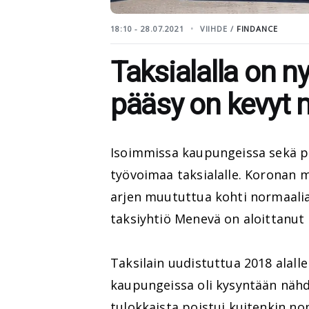
18:10 - 28.07.2021
VIIHDE /
FINDANCE
Taksialalla on nyt
pääsy on kevyt 
Isoimmissa kaupungeissa sekä pä
työvoimaa taksialalle. Koronan m
arjen muututtua kohti normaalia 
taksiyhtiö Menevä on aloittanut
Taksilain uudistuttua 2018 alalle 
kaupungeissa oli kysyntään nähd
tulokkaista poistui kuitenkin no