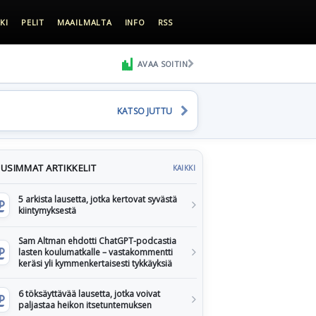
KI
PELIT
MAAILMALTA
INFO
RSS
AVAA SOITIN
KATSO JUTTU
USIMMAT ARTIKKELIT
KAIKKI
5 arkista lausetta, jotka kertovat syvästä
kiintymyksestä
Sam Altman ehdotti ChatGPT-podcastia
lasten koulumatkalle – vastakommentti
keräsi yli kymmenkertaisesti tykkäyksiä
6 töksäyttävää lausetta, jotka voivat
paljastaa heikon itsetuntemuksen