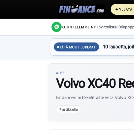
✦
YLLÄTÄ
Soittolista: Bilepop
KUUNTELEMME NYT
10 lausetta, joi
TÄTÄ MUUT LUKEVAT
AIHE
Volvo XC40 Re
Findancen artikkelit aiheesta Volvo X
7 artikkelia