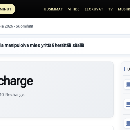
 MINUT
UUSIMMAT
VIIHDE
ELOKUVAT
TV
MUSIIK
pia 2026 - Suomihitit
lla manipuloiva mies yrittää herättää sääliä
U
charge
C40 Recharge.