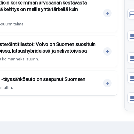
disin korkeimman arvosanan kestävästä
ä kehitys on meille yhtä tärkeää kuin
tosuunnitelma.
eröintitilastot: Volvo on Suomen suosituin
ssa, lataushybrideissä ja nelivetoisissa
ä kolmanneksi suurin.
 -täyssähköauto on saapunut Suomeen
alliin.