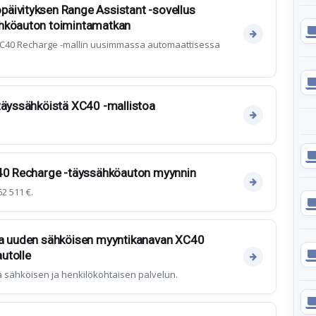
äivityksen Range Assistant -sovellus
ähköauton toimintamatkan
 XC40 Recharge -mallin uusimmassa automaattisessa
täyssähköistä XC40 -mallistoa
C40 Recharge -täyssähköauton myynnin
2 511 €.
aa uuden sähköisen myyntikanavan XC40
utolle
ä sähköisen ja henkilökohtaisen palvelun.