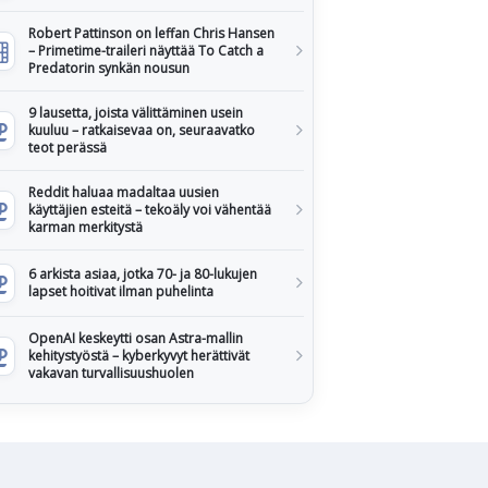
Robert Pattinson on leffan Chris Hansen
– Primetime-traileri näyttää To Catch a
Predatorin synkän nousun
9 lausetta, joista välittäminen usein
kuuluu – ratkaisevaa on, seuraavatko
teot perässä
Reddit haluaa madaltaa uusien
käyttäjien esteitä – tekoäly voi vähentää
karman merkitystä
6 arkista asiaa, jotka 70- ja 80-lukujen
lapset hoitivat ilman puhelinta
OpenAI keskeytti osan Astra-mallin
kehitystyöstä – kyberkyvyt herättivät
vakavan turvallisuushuolen