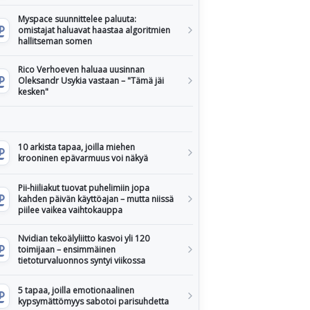
Myspace suunnittelee paluuta:
omistajat haluavat haastaa algoritmien
hallitseman somen
Rico Verhoeven haluaa uusinnan
Oleksandr Usykia vastaan – "Tämä jäi
kesken"
10 arkista tapaa, joilla miehen
krooninen epävarmuus voi näkyä
Pii-hiiliakut tuovat puhelimiin jopa
kahden päivän käyttöajan – mutta niissä
piilee vaikea vaihtokauppa
Nvidian tekoälyliitto kasvoi yli 120
toimijaan – ensimmäinen
tietoturvaluonnos syntyi viikossa
5 tapaa, joilla emotionaalinen
kypsymättömyys sabotoi parisuhdetta