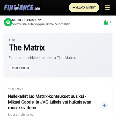
✦
YLLÄTÄ MINUT
KUUNTELEMME NYT
Soittolista: Bilepoppia 2026 - Suomihitit
AIHE
The Matrix
Findancen artikkelit aiheesta The Matrix.
14 artikkelia
18.03.2022
Nallekarkit luo Matrix-kohtaukset uusiksi -
Mikael Gabriel ja JVG julkaisivat huikaisevan
musiikkivideon
Uusi single julki.