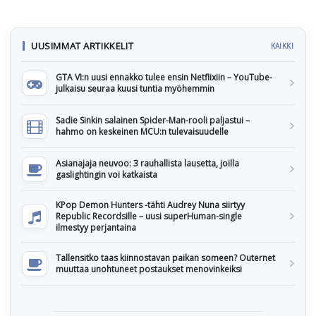
UUSIMMAT ARTIKKELIT
KAIKKI
GTA VI:n uusi ennakko tulee ensin Netflixiin – YouTube-
julkaisu seuraa kuusi tuntia myöhemmin
Sadie Sinkin salainen Spider-Man-rooli paljastui –
hahmo on keskeinen MCU:n tulevaisuudelle
Asianajaja neuvoo: 3 rauhallista lausetta, joilla
gaslightingin voi katkaista
KPop Demon Hunters -tähti Audrey Nuna siirtyy
Republic Recordsille – uusi superHuman-single
ilmestyy perjantaina
Tallensitko taas kiinnostavan paikan someen? Outernet
muuttaa unohtuneet postaukset menovinkeiksi