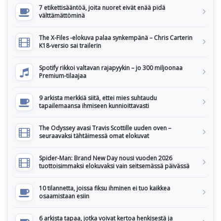
7 etikettisääntöä, joita nuoret eivät enää pidä
välttämättöminä
The X-Files -elokuva palaa synkempänä – Chris Carterin
K18-versio sai trailerin
Spotify rikkoi valtavan rajapyykin – jo 300 miljoonaa
Premium-tilaajaa
9 arkista merkkiä siitä, ettei mies suhtaudu
tapailemaansa ihmiseen kunnioittavasti
The Odyssey avasi Travis Scottille uuden oven –
seuraavaksi tähtäimessä omat elokuvat
Spider-Man: Brand New Day nousi vuoden 2026
tuottoisimmaksi elokuvaksi vain seitsemässä päivässä
10 tilannetta, joissa fiksu ihminen ei tuo kaikkea
osaamistaan esiin
6 arkista tapaa, jotka voivat kertoa henkisestä ja