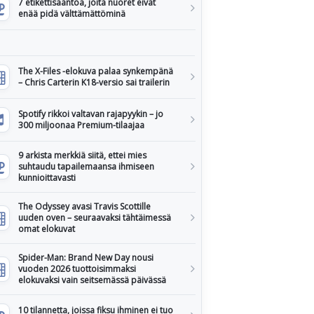
7 etikettisääntöä, joita nuoret eivät
enää pidä välttämättöminä
The X-Files -elokuva palaa synkempänä
– Chris Carterin K18-versio sai trailerin
Spotify rikkoi valtavan rajapyykin – jo
300 miljoonaa Premium-tilaajaa
9 arkista merkkiä siitä, ettei mies
suhtaudu tapailemaansa ihmiseen
kunnioittavasti
The Odyssey avasi Travis Scottille
uuden oven – seuraavaksi tähtäimessä
omat elokuvat
Spider-Man: Brand New Day nousi
vuoden 2026 tuottoisimmaksi
elokuvaksi vain seitsemässä päivässä
10 tilannetta, joissa fiksu ihminen ei tuo