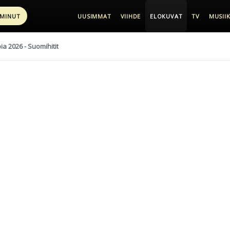
 MINUT
UUSIMMAT
VIIHDE
ELOKUVAT
TV
MUSIIK
pia 2026 - Suomihitit