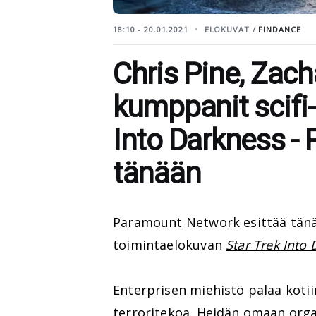
18:10 - 20.01.2021
ELOKUVAT /
FINDANCE
Chris Pine, Zach
kumppanit scifi-
Into Darkness -
tänään
Paramount Network esittää tänää
toimintaelokuvan
Star Trek Into
Enterprisen miehistö palaa kotii
terroritekoa. Heidän omaan org