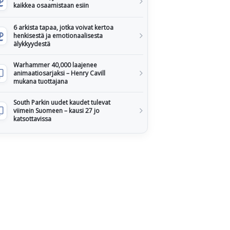
kaikkea osaamistaan esiin
6 arkista tapaa, jotka voivat kertoa
henkisestä ja emotionaalisesta
älykkyydestä
Warhammer 40,000 laajenee
animaatiosarjaksi – Henry Cavill
mukana tuottajana
South Parkin uudet kaudet tulevat
viimein Suomeen – kausi 27 jo
katsottavissa