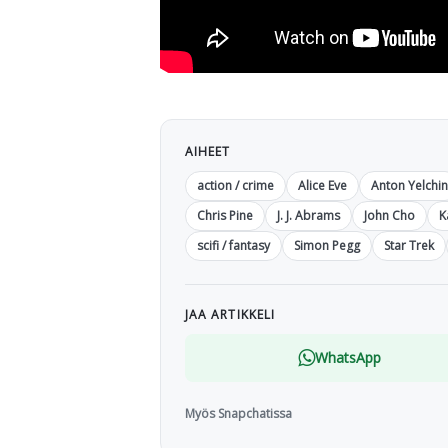
AIHEET
action / crime
Alice Eve
Anton Yelchin
Chris Pine
J. J. Abrams
John Cho
K
scifi / fantasy
Simon Pegg
Star Trek
JAA ARTIKKELI
WhatsApp
Myös Snapchatissa