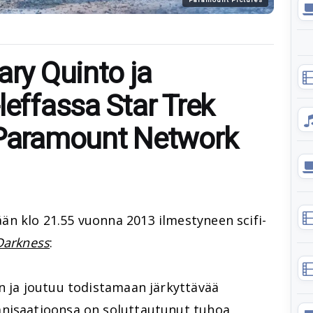
ary Quinto ja
leffassa Star Trek
 Paramount Network
n klo 21.55 vuonna 2013 ilmestyneen scifi-
 Darkness
:
n ja joutuu todistamaan järkyttävää
anisaatioonsa on soluttautunut tuhoa