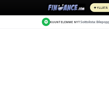
✦
YLLÄTÄ
Soittolista: Bilepop
KUUNTELEMME NYT