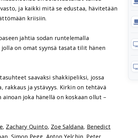
ivasto, ja kaikki mitä se edustaa, hävitetään
ttömään kriisiin.
aseen jahtia sodan runtelemalla
 jolla on omat syynsä tasata tilit hänen
asuhteet saavaksi shakkipeliksi, jossa
 rakkaus ja ystävyys. Kirkin on tehtävä
 ainoan joka hänellä on koskaan ollut –
ne
,
Zachary Quinto
,
Zoe Saldana
,
Benedict
ban
,
Simon Pegg
,
Anton Yelchin
,
Peter