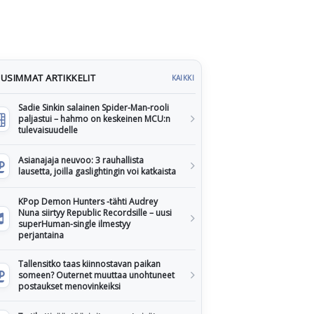
USIMMAT ARTIKKELIT
KAIKKI
Sadie Sinkin salainen Spider-Man-rooli
paljastui – hahmo on keskeinen MCU:n
tulevaisuudelle
Asianajaja neuvoo: 3 rauhallista
lausetta, joilla gaslightingin voi katkaista
KPop Demon Hunters -tähti Audrey
Nuna siirtyy Republic Recordsille – uusi
superHuman-single ilmestyy
perjantaina
Tallensitko taas kiinnostavan paikan
someen? Outernet muuttaa unohtuneet
postaukset menovinkeiksi