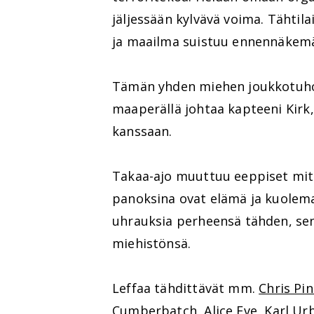
jäljessään kylvävä voima. Tähtila
ja maailma suistuu ennennäkemä
Tämän yhden miehen joukkotuho
maaperällä johtaa kapteeni Kirk,
kanssaan.
Takaa-ajo muuttuu eeppiset mitt
panoksina ovat elämä ja kuolema,
uhrauksia perheensä tähden, sen
miehistönsä.
Leffaa tähdittävät mm.
Chris Pi
Cumberbatch
,
Alice Eve
,
Karl Ur