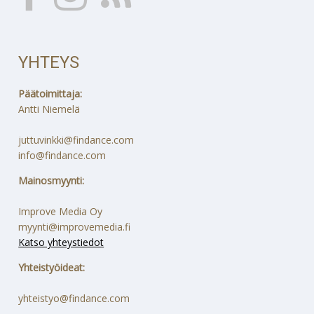
YHTEYS
Päätoimittaja:
Antti Niemelä
juttuvinkki@findance.com
info@findance.com
Mainosmyynti:
Improve Media Oy
myynti@improvemedia.fi
Katso yhteystiedot
Yhteistyöideat:
yhteistyo@findance.com