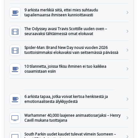
9 arkista merkkiä siitä, ettei mies suhtaudu
tapailemaansa ihmiseen kunnioittavasti
The Odyssey avasi Travis Scottille uuden oven –
seuraavaksi tähtäimessä omat elokuvat
Spider-Man: Brand New Day nousi vuoden 2026
tuottoisimmaksi elokuvaksi vain seitsemässä päivässä
10 tilannetta, joissa fiksu ihminen ei tuo kaikkea
osaamistaan esiin
6 arkista tapaa, jotka voivat kertoa henkisestä ja
emotionaalisesta älykkyydestä
Warhammer 40,000 laajenee animaatiosarjaksi – Henry
Cavill mukana tuottajana
South Parkin uudet kaudet tulevat viimein Suomeen –