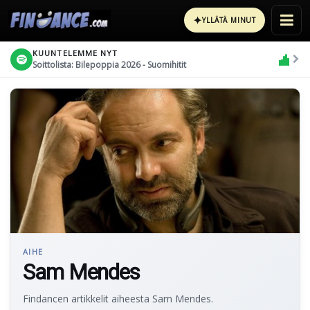
✦
YLLÄTÄ MINUT
KUUNTELEMME NYT
Soittolista: Bilepoppia 2026 - Suomihitit
AIHE
Sam Mendes
Findancen artikkelit aiheesta Sam Mendes.