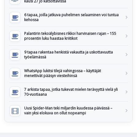
kausi 27 jo katsottavissa
6 tapaa, joilla jatkuva puhelimen selaaminen voi tuntua
kehossa
Palantirin tekoälybisnes rikkoi harvinaisen rajan – 155
prosentin luku haastaa kriitikot
9 tapaa rakentaa henkistä vakautta ja uskottavuutta
työelämässä
WhatsApp lukitsi tilejä vahingossa – käyttäjät
menettivät pääsyn viesteihinsä
7 arkista tapaa, jotka tukevat mielen terävyyttä vielä yli
70-vuotiaana
Uusi Spider-Man teki miljardin kuudessa päivässä –
vain yksi elokuva on ollut nopeampi