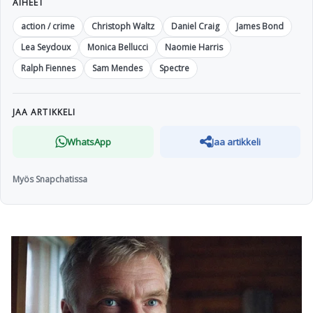
AIHEET
action / crime
Christoph Waltz
Daniel Craig
James Bond
Lea Seydoux
Monica Bellucci
Naomie Harris
Ralph Fiennes
Sam Mendes
Spectre
JAA ARTIKKELI
WhatsApp
Jaa artikkeli
Myös Snapchatissa