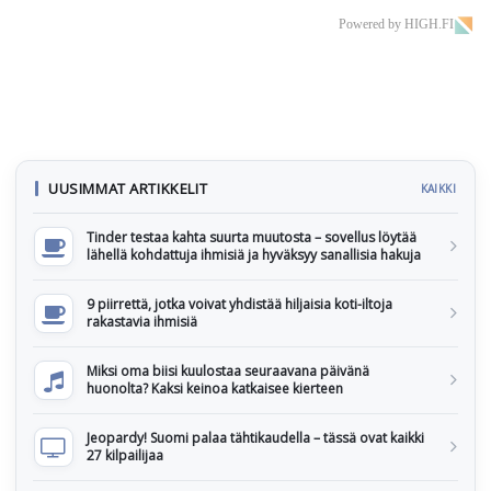
Powered by HIGH.FI
UUSIMMAT ARTIKKELIT
KAIKKI
Tinder testaa kahta suurta muutosta – sovellus löytää
lähellä kohdattuja ihmisiä ja hyväksyy sanallisia hakuja
9 piirrettä, jotka voivat yhdistää hiljaisia koti-iltoja
rakastavia ihmisiä
Miksi oma biisi kuulostaa seuraavana päivänä
huonolta? Kaksi keinoa katkaisee kierteen
Jeopardy! Suomi palaa tähtikaudella – tässä ovat kaikki
27 kilpailijaa