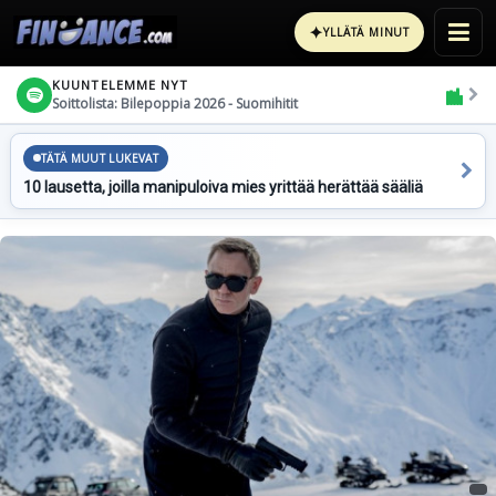
✦
YLLÄTÄ MINUT
KUUNTELEMME NYT
Soittolista: Bilepoppia 2026 - Suomihitit
TÄTÄ MUUT LUKEVAT
10 lausetta, joilla manipuloiva mies yrittää herättää sääliä