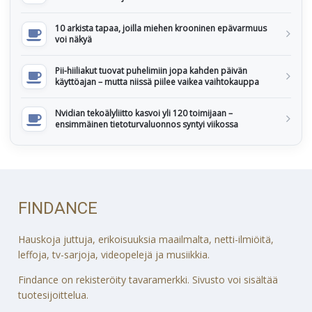
10 arkista tapaa, joilla miehen krooninen epävarmuus
voi näkyä
Pii-hiiliakut tuovat puhelimiin jopa kahden päivän
käyttöajan – mutta niissä piilee vaikea vaihtokauppa
Nvidian tekoälyliitto kasvoi yli 120 toimijaan –
ensimmäinen tietoturvaluonnos syntyi viikossa
FINDANCE
Hauskoja juttuja, erikoisuuksia maailmalta, netti-ilmiöitä,
leffoja, tv-sarjoja, videopelejä ja musiikkia.
Findance on rekisteröity tavaramerkki. Sivusto voi sisältää
tuotesijoittelua.