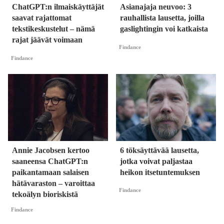
ChatGPT:n ilmaiskäyttäjät
Asianajaja neuvoo: 3
saavat rajattomat
rauhallista lausetta, joilla
tekstikeskustelut – nämä
gaslightingin voi katkaista
rajat jäävät voimaan
Findance
Findance
Annie Jacobsen kertoo
6 töksäyttävää lausetta,
saaneensa ChatGPT:n
jotka voivat paljastaa
paikantamaan salaisen
heikon itsetuntemuksen
hätävaraston – varoittaa
Findance
tekoälyn bioriskistä
Findance