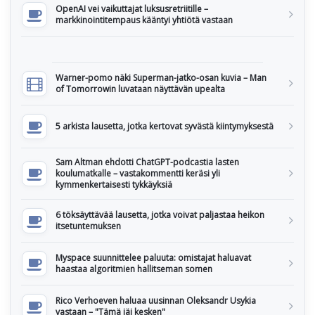
OpenAI vei vaikuttajat luksusretriitille –
markkinointitempaus kääntyi yhtiötä vastaan
Warner-pomo näki Superman-jatko-osan kuvia – Man
of Tomorrowin luvataan näyttävän upealta
5 arkista lausetta, jotka kertovat syvästä kiintymyksestä
Sam Altman ehdotti ChatGPT-podcastia lasten
koulumatkalle – vastakommentti keräsi yli
kymmenkertaisesti tykkäyksiä
6 töksäyttävää lausetta, jotka voivat paljastaa heikon
itsetuntemuksen
Myspace suunnittelee paluuta: omistajat haluavat
haastaa algoritmien hallitseman somen
Rico Verhoeven haluaa uusinnan Oleksandr Usykia
vastaan – "Tämä jäi kesken"