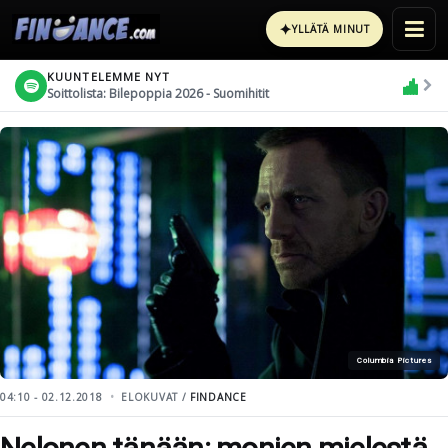
✦
YLLÄTÄ MINUT
KUUNTELEMME NYT
Soittolista: Bilepoppia 2026 - Suomihitit
Columbia Pictures
04:10 - 02.12.2018
ELOKUVAT /
FINDANCE