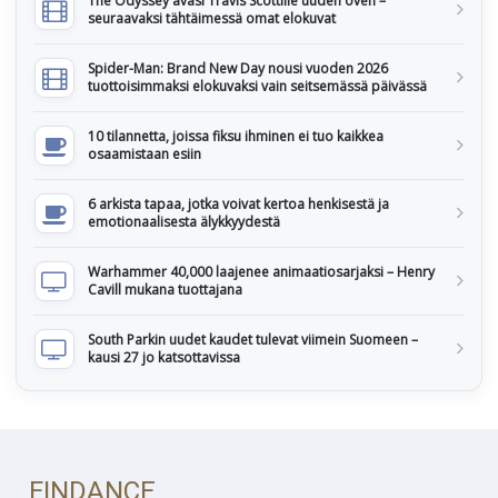
The Odyssey avasi Travis Scottille uuden oven –
seuraavaksi tähtäimessä omat elokuvat
Spider-Man: Brand New Day nousi vuoden 2026
tuottoisimmaksi elokuvaksi vain seitsemässä päivässä
10 tilannetta, joissa fiksu ihminen ei tuo kaikkea
osaamistaan esiin
6 arkista tapaa, jotka voivat kertoa henkisestä ja
emotionaalisesta älykkyydestä
Warhammer 40,000 laajenee animaatiosarjaksi – Henry
Cavill mukana tuottajana
South Parkin uudet kaudet tulevat viimein Suomeen –
kausi 27 jo katsottavissa
FINDANCE