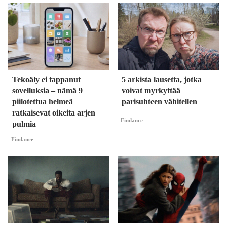
Tekoäly ei tappanut
5 arkista lausetta, jotka
sovelluksia – nämä 9
voivat myrkyttää
piilotettua helmeä
parisuhteen vähitellen
ratkaisevat oikeita arjen
Findance
pulmia
Findance