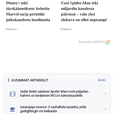
Disney+ teki
Uusi Spider-Man teki
täyskäännöksen: kehuttu
miljardin kuudessa
Marvel-sarja peruttiin
päivässä – vain yksi
jatkokaudesta huolimatta
elokuva on ollut nopeampi
Findance
Findance
Powered by HIGH.FI
UUSIMMAT ARTIKKELIT
KAIKKI
Sadie Sinkin salainen Spider-Man-rooli paljastui –
hahmo on keskeinen MCU:n tulevaisuudelle
Asianajaja neuvoo: 3 rauhallista lausetta, joilla
gaslightingin voi katkaista