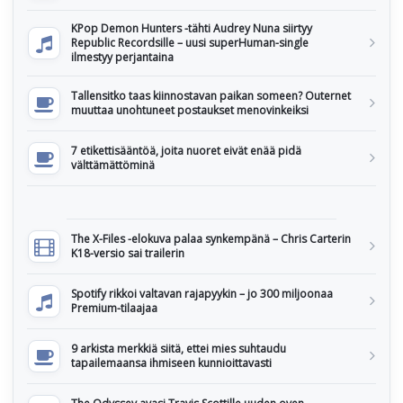
KPop Demon Hunters -tähti Audrey Nuna siirtyy
Republic Recordsille – uusi superHuman-single
ilmestyy perjantaina
Tallensitko taas kiinnostavan paikan someen? Outernet
muuttaa unohtuneet postaukset menovinkeiksi
7 etikettisääntöä, joita nuoret eivät enää pidä
välttämättöminä
The X-Files -elokuva palaa synkempänä – Chris Carterin
K18-versio sai trailerin
Spotify rikkoi valtavan rajapyykin – jo 300 miljoonaa
Premium-tilaajaa
9 arkista merkkiä siitä, ettei mies suhtaudu
tapailemaansa ihmiseen kunnioittavasti