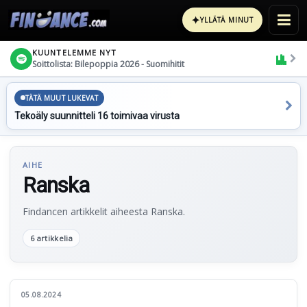
✦
YLLÄTÄ MINUT
KUUNTELEMME NYT
Soittolista: Bilepoppia 2026 - Suomihitit
TÄTÄ MUUT LUKEVAT
Tekoäly suunnitteli 16 toimivaa virusta
AIHE
Ranska
Findancen artikkelit aiheesta Ranska.
6 artikkelia
05.08.2024