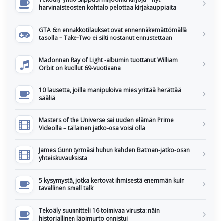
harvinaisteosten kohtalo pelottaa kirjakauppiaita
GTA 6:n ennakkotilaukset ovat ennennäkemättömällä
tasolla – Take-Two ei silti nostanut ennustettaan
Madonnan Ray of Light -albumin tuottanut William
Orbit on kuollut 69-vuotiaana
10 lausetta, joilla manipuloiva mies yrittää herättää
sääliä
Masters of the Universe sai uuden elämän Prime
Videolla – tällainen jatko-osa voisi olla
James Gunn tyrmäsi huhun kahden Batman-jatko-osan
yhteiskuvauksista
5 kysymystä, jotka kertovat ihmisestä enemmän kuin
tavallinen small talk
Tekoäly suunnitteli 16 toimivaa virusta: näin
historiallinen läpimurto onnistui