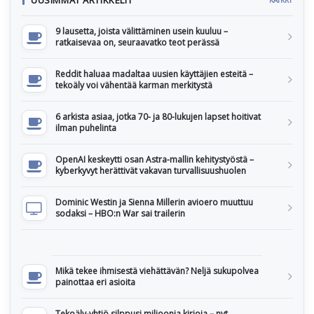
UUSIMMAT ARTIKKELIT
KAIKKI
9 lausetta, joista välittäminen usein kuuluu –
ratkaisevaa on, seuraavatko teot perässä
Reddit haluaa madaltaa uusien käyttäjien esteitä –
tekoäly voi vähentää karman merkitystä
6 arkista asiaa, jotka 70- ja 80-lukujen lapset hoitivat
ilman puhelinta
OpenAI keskeytti osan Astra-mallin kehitystyöstä –
kyberkyvyt herättivät vakavan turvallisuushuolen
Dominic Westin ja Sienna Millerin avioero muuttuu
sodaksi – HBO:n War sai trailerin
Mikä tekee ihmisestä viehättävän? Neljä sukupolvea
painottaa eri asioita
Tekoäly-yhtiö silppusi miljoonia kirjoja – nyt