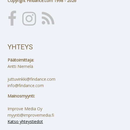
Copyright Findance.com 1998 - 2026
YHTEYS
Päätoimittaja:
Antti Niemelä
juttuvinkki@findance.com
info@findance.com
Mainosmyynti:
Improve Media Oy
myynti@improvemedia.fi
Katso yhteystiedot