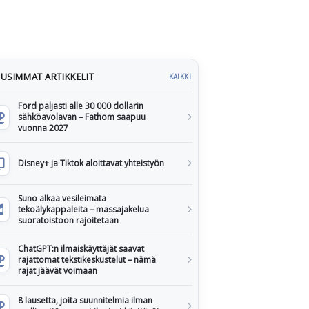
USIMMAT ARTIKKELIT
KAIKKI
Ford paljasti alle 30 000 dollarin
sähköavolavan – Fathom saapuu
vuonna 2027
Disney+ ja Tiktok aloittavat yhteistyön
Suno alkaa vesileimata
tekoälykappaleita – massajakelua
suoratoistoon rajoitetaan
ChatGPT:n ilmaiskäyttäjät saavat
rajattomat tekstikeskustelut – nämä
rajat jäävät voimaan
8 lausetta, joita suunnitelmia ilman