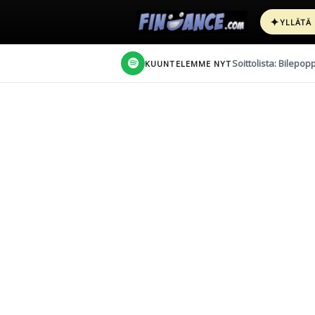
✦
YLLÄTÄ
Soittolista: Bilepop
KUUNTELEMME NYT