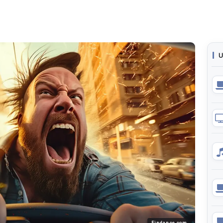
U
Findance.com