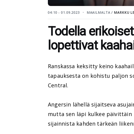
04:10 - 01.09.2023
MAAILMALTA /
MARKKU LE
Todella erikoise
lopettivat kaaha
Ranskassa keksitty keino kaahail
tapauksesta on kohistu paljon s
Central.
Angersin lähellä sijaitseva asuj
mutta sen läpi kulkee päivittäin
sijainnista kahden tärkeän liike