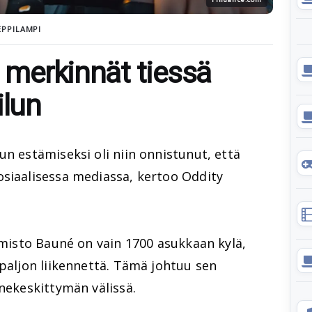
PPILAMPI
t merkinnät tiessä
ilun
un estämiseksi oli niin onnistunut, että
osiaalisessa mediassa, kertoo Oddity
aimisto Bauné on vain 1700 asukkaan kylä,
 paljon liikennettä. Tämä johtuu sen
nnekeskittymän välissä.