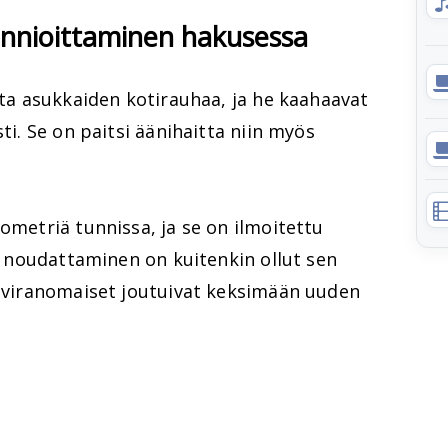
unnioittaminen hakusessa
oita asukkaiden kotirauhaa, ja he kaahaavat
sti. Se on paitsi äänihaitta niin myös
lometriä tunnissa, ja se on ilmoitettu
en noudattaminen on kuitenkin ollut sen
t viranomaiset joutuivat keksimään uuden