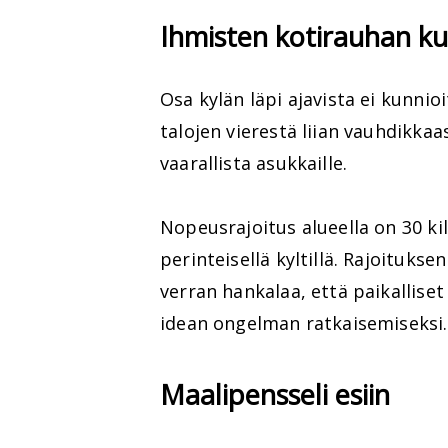
Ihmisten kotirauhan k
Osa kylän läpi ajavista ei kunni
talojen vierestä liian vauhdikkaa
vaarallista asukkaille.
Nopeusrajoitus alueella on 30 ki
perinteisellä kyltillä. Rajoituks
verran hankalaa, että paikallise
idean ongelman ratkaisemiseksi.
Maalipensseli esiin