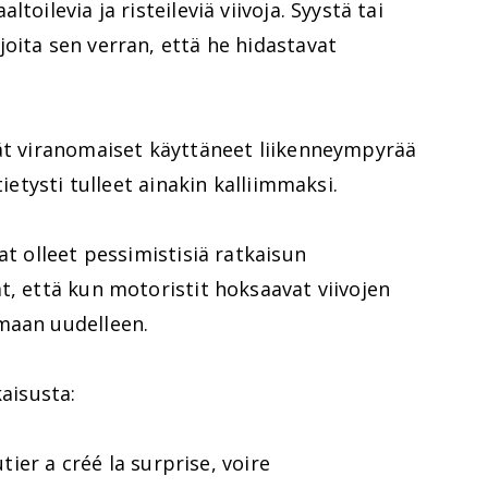
toilevia ja risteileviä viivoja. Syystä tai
oita sen verran, että he hidastavat
vät viranomaiset käyttäneet liikenneympyrää
tietysti tulleet ainakin kalliimmaksi.
at olleet pessimistisiä ratkaisun
t, että kun motoristit hoksaavat viivojen
maan uudelleen.
kaisusta:
er a créé la surprise, voire