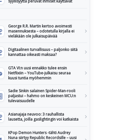
syyllisyyttä peruvat ihmiset käyttävät
George R.R. Martin kertoo avoimesti
masennuksesta – odotetulla kirjalla ei
vieläkään ole julkaisupäivää
Digitaalinen turvallisuus – paljonko siitä
kannattaa oikeasti maksaa?
GTA VI:n uusi ennakko tulee ensin
Netflixiin – YouTube-julkaisu seuraa
kuusi tuntia myöhemmin
Sadie Sinkin salainen Spider-Man-rooli
paljastui – hahmo on keskeinen MCU:n
tulevaisuudelle
Asianajaja neuvoo: 3 rauhallista
lausetta, joilla gaslightingin voi katkaista
KPop Demon Hunters -tähti Audrey
Nuna siirtyy Republic Recordsille – uusi