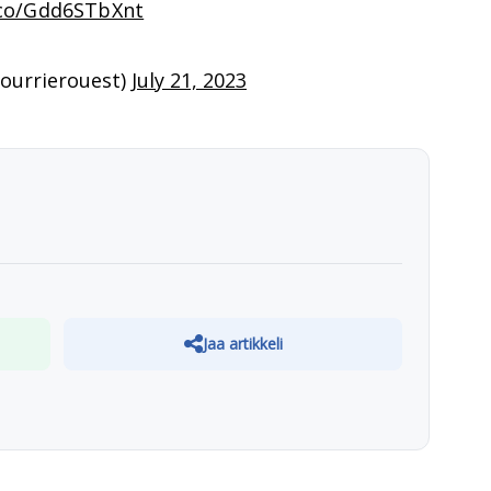
.co/Gdd6STbXnt
courrierouest)
July 21, 2023
Jaa artikkeli