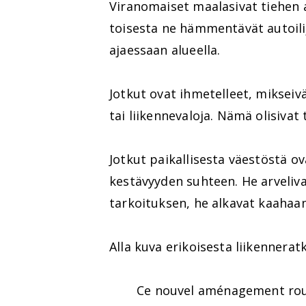
Viranomaiset maalasivat tiehen aal
toisesta ne hämmentävät autoilij
ajaessaan alueella.
Jotkut ovat ihmetelleet, miksei
tai liikennevaloja. Nämä olisivat 
Jotkut paikallisesta väestöstä ov
kestävyyden suhteen. He arveliva
tarkoituksen, he alkavat kaahaa
Alla kuva erikoisesta liikennerat
Ce nouvel aménagement routi