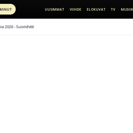
 MINUT
UUSIMMAT
VIIHDE
ELOKUVAT
TV
MUSIIK
pia 2026 - Suomihitit