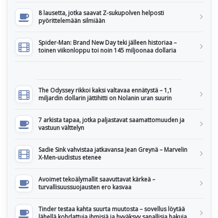
8 lausetta, jotka saavat Z-sukupolven helposti
pyörittelemään silmiään
Spider-Man: Brand New Day teki jälleen historiaa –
toinen viikonloppu toi noin 145 miljoonaa dollaria
The Odyssey rikkoi kaksi valtavaa ennätystä – 1,1
miljardin dollarin jättihitti on Nolanin uran suurin
7 arkista tapaa, jotka paljastavat saamattomuuden ja
vastuun välttelyn
Sadie Sink vahvistaa jatkavansa Jean Greynä – Marvelin
X-Men-uudistus etenee
Avoimet tekoälymallit saavuttavat kärkeä –
turvallisuussuojausten ero kasvaa
Tinder testaa kahta suurta muutosta – sovellus löytää
lähellä kohdattuja ihmisiä ja hyväksyy sanallisia hakuja