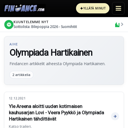
✦
YLLÄTÄ MINUT
KUUNTELEMME NYT
Soittolista: Bilepoppia 2026 - Suomihitit
AIHE
Olympiada Hartikainen
Findancen artikkelit aiheesta Olympiada Hartikainen.
2 artikkelia
12.12.2021
Yle Areena aloitti uuden kotimaisen
kauhusarjan Lovi - Veera Pyykkö ja Olympiada
Hartikainen tähdittävät
Katso traileri.