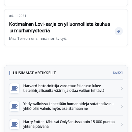
04.11.2021
Kotimainen Lovi-sarja on yliluonnollista kauhua
ja murhamysteeriä
Miia Tervon ensimmäinen tv-työ.
UUSIMMAT ARTIKKELIT
KAIKKI
Harvard-historioitsija varoittaa: Piilaakso lukee
tieteiskirjallisuutta väärin ja ottaa valtion tehtäviä
Yhdysvalloissa kehitetään humanoideja sotatehtäviin –
yhtiö olisi valmis myös aseistamaan ne
Harry Potter -tähti sai OnlyFansissa noin 15 000 puntaa
yhtenä päivänä