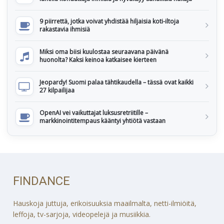
9 piirrettä, jotka voivat yhdistää hiljaisia koti-iltoja
rakastavia ihmisiä
Miksi oma biisi kuulostaa seuraavana päivänä
huonolta? Kaksi keinoa katkaisee kierteen
Jeopardy! Suomi palaa tähtikaudella – tässä ovat kaikki
27 kilpailijaa
OpenAI vei vaikuttajat luksusretriitille –
markkinointitempaus kääntyi yhtiötä vastaan
FINDANCE
Hauskoja juttuja, erikoisuuksia maailmalta, netti-ilmiöitä,
leffoja, tv-sarjoja, videopelejä ja musiikkia.