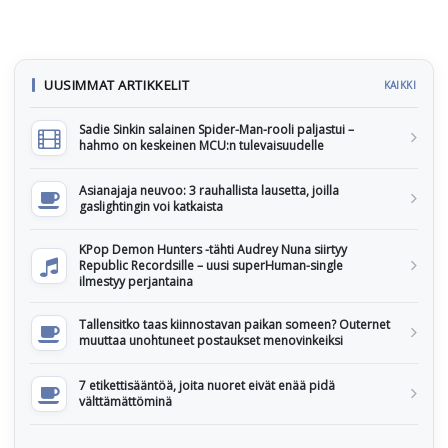
UUSIMMAT ARTIKKELIT
KAIKKI
Sadie Sinkin salainen Spider-Man-rooli paljastui –
hahmo on keskeinen MCU:n tulevaisuudelle
Asianajaja neuvoo: 3 rauhallista lausetta, joilla
gaslightingin voi katkaista
KPop Demon Hunters -tähti Audrey Nuna siirtyy
Republic Recordsille – uusi superHuman-single
ilmestyy perjantaina
Tallensitko taas kiinnostavan paikan someen? Outernet
muuttaa unohtuneet postaukset menovinkeiksi
7 etikettisääntöä, joita nuoret eivät enää pidä
välttämättöminä