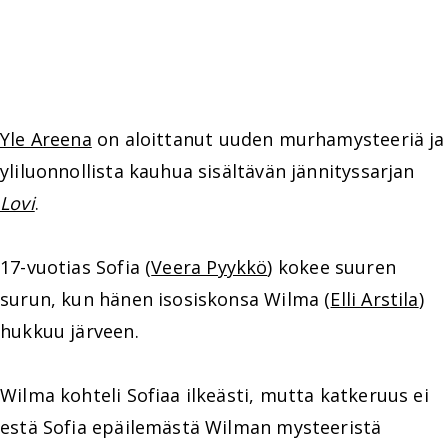
Yle Areena
on aloittanut uuden murhamysteeriä ja
yliluonnollista kauhua sisältävän jännityssarjan
Lovi
.
17-vuotias Sofia (
Veera Pyykkö
) kokee suuren
surun, kun hänen isosiskonsa Wilma (
Elli Arstila
)
hukkuu järveen.
Wilma kohteli Sofiaa ilkeästi, mutta katkeruus ei
estä Sofia epäilemästä Wilman mysteeristä