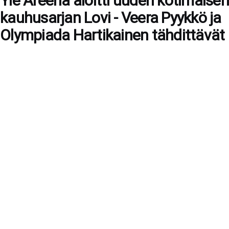
Yle Areena aloitti uuden kotimaisen
kauhusarjan Lovi - Veera Pyykkö ja
Olympiada Hartikainen tähdittävät