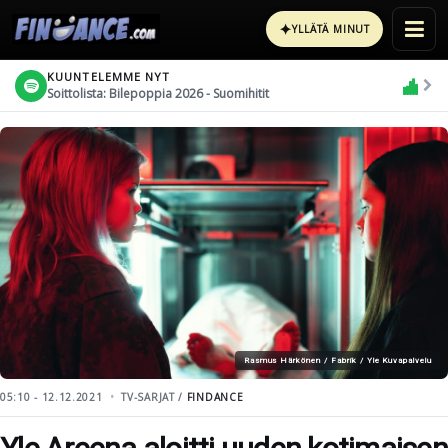
✦
YLLÄTÄ MINUT
KUUNTELEMME NYT
Soittolista: Bilepoppia 2026 - Suomihitit
Rasmus Härkönen / Fabrik / Yle Kuvapalvelu
05:10 - 12.12.2021
TV-SARJAT /
FINDANCE