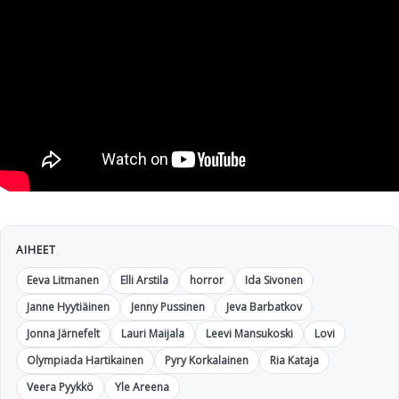
AIHEET
Eeva Litmanen
Elli Arstila
horror
Ida Sivonen
Janne Hyytiäinen
Jenny Pussinen
Jeva Barbatkov
Jonna Järnefelt
Lauri Maijala
Leevi Mansukoski
Lovi
Olympiada Hartikainen
Pyry Korkalainen
Ria Kataja
Veera Pyykkö
Yle Areena