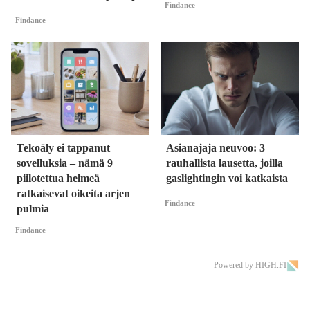
Findance
Findance
Tekoäly ei tappanut
Asianajaja neuvoo: 3
sovelluksia – nämä 9
rauhallista lausetta, joilla
piilotettua helmeä
gaslightingin voi katkaista
ratkaisevat oikeita arjen
Findance
pulmia
Findance
Powered by HIGH.FI