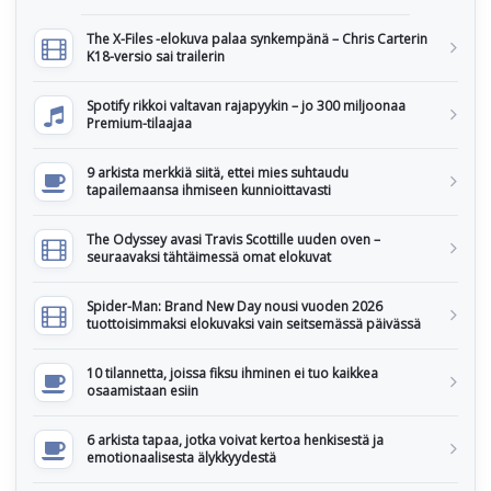
The X-Files -elokuva palaa synkempänä – Chris Carterin
K18-versio sai trailerin
Spotify rikkoi valtavan rajapyykin – jo 300 miljoonaa
Premium-tilaajaa
9 arkista merkkiä siitä, ettei mies suhtaudu
tapailemaansa ihmiseen kunnioittavasti
The Odyssey avasi Travis Scottille uuden oven –
seuraavaksi tähtäimessä omat elokuvat
Spider-Man: Brand New Day nousi vuoden 2026
tuottoisimmaksi elokuvaksi vain seitsemässä päivässä
10 tilannetta, joissa fiksu ihminen ei tuo kaikkea
osaamistaan esiin
6 arkista tapaa, jotka voivat kertoa henkisestä ja
emotionaalisesta älykkyydestä