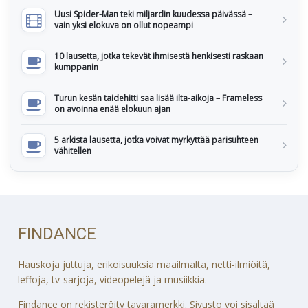
Uusi Spider-Man teki miljardin kuudessa päivässä –
vain yksi elokuva on ollut nopeampi
10 lausetta, jotka tekevät ihmisestä henkisesti raskaan
kumppanin
Turun kesän taidehitti saa lisää ilta-aikoja – Frameless
on avoinna enää elokuun ajan
5 arkista lausetta, jotka voivat myrkyttää parisuhteen
vähitellen
FINDANCE
Hauskoja juttuja, erikoisuuksia maailmalta, netti-ilmiöitä,
leffoja, tv-sarjoja, videopelejä ja musiikkia.
Findance on rekisteröity tavaramerkki. Sivusto voi sisältää