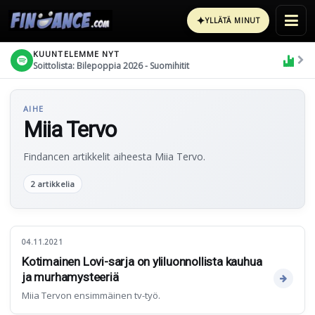
✦
YLLÄTÄ MINUT
KUUNTELEMME NYT
Soittolista: Bilepoppia 2026 - Suomihitit
AIHE
Miia Tervo
Findancen artikkelit aiheesta Miia Tervo.
2 artikkelia
04.11.2021
Kotimainen Lovi-sarja on yliluonnollista kauhua
ja murhamysteeriä
Miia Tervon ensimmäinen tv-työ.