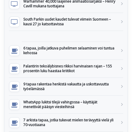
Warhammer 40,000 laajenee animaatiosarjaksi – Henry
Cavill mukana tuottajana
South Parkin uudet kaudet tulevat viimein Suomeen –
kausi 27 jo katsottavissa
6 tapaa, joilla jatkuva puhelimen selaaminen voi tuntua
kehossa
Palantirin tekoälybisnes rikkoi harvinaisen rajan – 155
prosentin luku haastaa kriitikot
9 tapaa rakentaa henkistä vakautta ja uskottavuutta
työelämässä
WhatsApp lukitsi tilejä vahingossa – käyttäjät
menettivät pääsyn viesteihinsä
7 arkista tapaa, jotka tukevat mielen terävyyttä vielä yli
70-vuotiaana