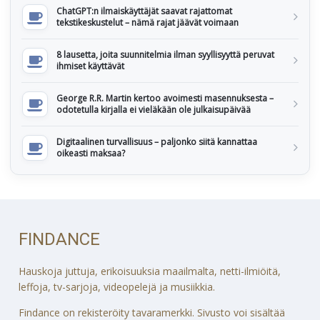
ChatGPT:n ilmaiskäyttäjät saavat rajattomat
tekstikeskustelut – nämä rajat jäävät voimaan
8 lausetta, joita suunnitelmia ilman syyllisyyttä peruvat
ihmiset käyttävät
George R.R. Martin kertoo avoimesti masennuksesta –
odotetulla kirjalla ei vieläkään ole julkaisupäivää
Digitaalinen turvallisuus – paljonko siitä kannattaa
oikeasti maksaa?
FINDANCE
Hauskoja juttuja, erikoisuuksia maailmalta, netti-ilmiöitä,
leffoja, tv-sarjoja, videopelejä ja musiikkia.
Findance on rekisteröity tavaramerkki. Sivusto voi sisältää