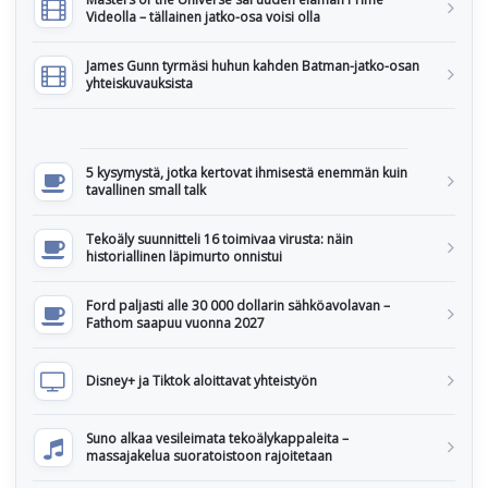
Videolla – tällainen jatko-osa voisi olla
James Gunn tyrmäsi huhun kahden Batman-jatko-osan
yhteiskuvauksista
5 kysymystä, jotka kertovat ihmisestä enemmän kuin
tavallinen small talk
Tekoäly suunnitteli 16 toimivaa virusta: näin
historiallinen läpimurto onnistui
Ford paljasti alle 30 000 dollarin sähköavolavan –
Fathom saapuu vuonna 2027
Disney+ ja Tiktok aloittavat yhteistyön
Suno alkaa vesileimata tekoälykappaleita –
massajakelua suoratoistoon rajoitetaan