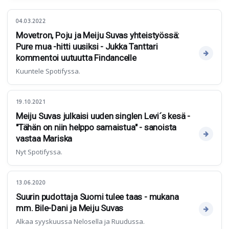
04.03.2022
Movetron, Poju ja Meiju Suvas yhteistyössä:
Pure mua -hitti uusiksi - Jukka Tanttari
kommentoi uutuutta Findancelle
Kuuntele Spotifyssa.
19.10.2021
Meiju Suvas julkaisi uuden singlen Levi´s kesä -
"Tähän on niin helppo samaistua" - sanoista
vastaa Mariska
Nyt Spotifyssa.
13.06.2020
Suurin pudottaja Suomi tulee taas - mukana
mm. Bile-Dani ja Meiju Suvas
Alkaa syyskuussa Nelosella ja Ruudussa.