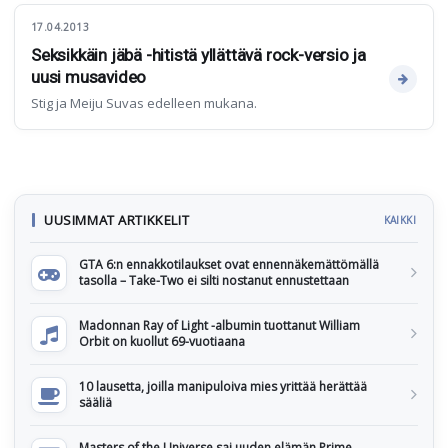
17.04.2013
Seksikkäin jäbä -hitistä yllättävä rock-versio ja
uusi musavideo
Stig ja Meiju Suvas edelleen mukana.
UUSIMMAT ARTIKKELIT
KAIKKI
GTA 6:n ennakkotilaukset ovat ennennäkemättömällä
tasolla – Take-Two ei silti nostanut ennustettaan
Madonnan Ray of Light -albumin tuottanut William
Orbit on kuollut 69-vuotiaana
10 lausetta, joilla manipuloiva mies yrittää herättää
sääliä
Masters of the Universe sai uuden elämän Prime