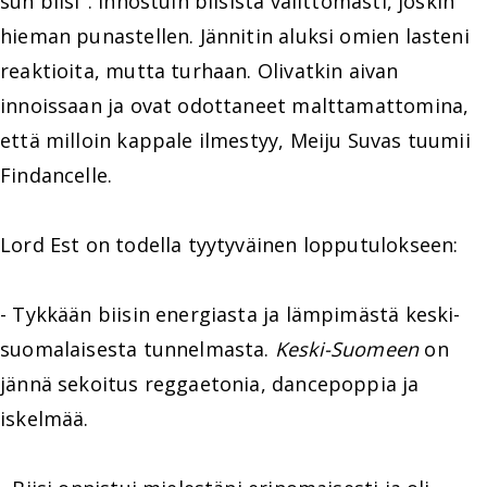
sun biisi". Innostuin biisistä välittömästi, joskin
hieman punastellen. Jännitin aluksi omien lasteni
reaktioita, mutta turhaan. Olivatkin aivan
innoissaan ja ovat odottaneet malttamattomina,
että milloin kappale ilmestyy, Meiju Suvas tuumii
Findancelle.
Lord Est on todella tyytyväinen lopputulokseen:
- Tykkään biisin energiasta ja lämpimästä keski-
suomalaisesta tunnelmasta.
Keski-Suomeen
on
jännä sekoitus reggaetonia, dancepoppia ja
iskelmää.