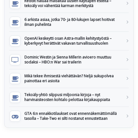
Reddit haluaa madaltaa uusien käyttäjien esteitä –
tekoäly voi vähentää karman merkitystä
6 arkista asiaa, jotka 70- ja 80-lukujen lapset hoitivat
ilman puhelinta
OpenAI keskeytti osan Astra-mallin kehitystyöstä –
kyberkyvyt herättivät vakavan turvallisuushuolen
Dominic Westin ja Sienna Millerin avioero muuttuu
sodaksi – HBO:n War sai trailerin
Mikä tekee ihmisestä viehättävän? Neljä sukupolvea
painottaa eri asioita
Tekoäly-yhtiö silppusi miljoonia kirjoja – nyt
harvinaisteosten kohtalo pelottaa kirjakauppiaita
GTA 6:n ennakkotilaukset ovat ennennäkemättömällä
tasolla – Take-Two ei silti nostanut ennustettaan