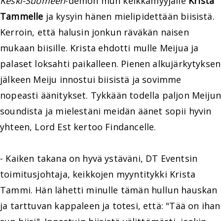
Keski-Suomeen
-demon mun keikkamyyjälle
Krista
Tammelle
ja kysyin hänen mielipidettään biisistä.
Kerroin, että halusin jonkun räväkän naisen
mukaan biisille. Krista ehdotti mulle Meijua ja
palaset loksahti paikalleen. Pienen alkujärkytyksen
jälkeen Meiju innostui biisistä ja sovimme
nopeasti äänitykset. Tykkään todella paljon Meijun
soundista ja mielestäni meidän äänet sopii hyvin
yhteen, Lord Est kertoo Findancelle.
- Kaiken takana on hyvä ystäväni, DT Eventsin
toimitusjohtaja, keikkojen myyntitykki Krista
Tammi. Hän lähetti minulle tämän hullun hauskan
ja tarttuvan kappaleen ja totesi, että: "Tää on ihan