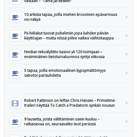
vastaan – "Tämä jäi kesken"
10 arkista tapaa, joilla miehen krooninen epävarmuus
voi näkyä
Pii-hiiliakut tuovat puhelimiin jopa kahden päivän
käyttöajan – mutta niissä piilee vaikea vaihtokauppa
Nvidian tekoälyliitto kasvoi yli 120 toimijaan –
ensimmäinen tietoturvaluonnos syntyi viikossa
5 tapaa, joilla emotionaalinen kypsymättömyys
sabotoi parisuhdetta
Robert Pattinson on leffan Chris Hansen – Primetime-
traileri näyttää To Catch a Predatorin synkän nousun
9 lausetta, joista välittäminen usein kuuluu –
ratkaisevaa on, seuraavatko teot perässä