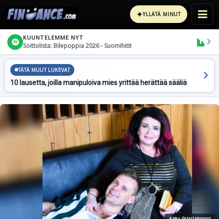
✦
YLLÄTÄ MINUT
KUUNTELEMME NYT
Soittolista: Bilepoppia 2026 - Suomihitit
TÄTÄ MUUT LUKEVAT
10 lausetta, joilla manipuloiva mies yrittää herättää sääliä
Kaiku Entertainment