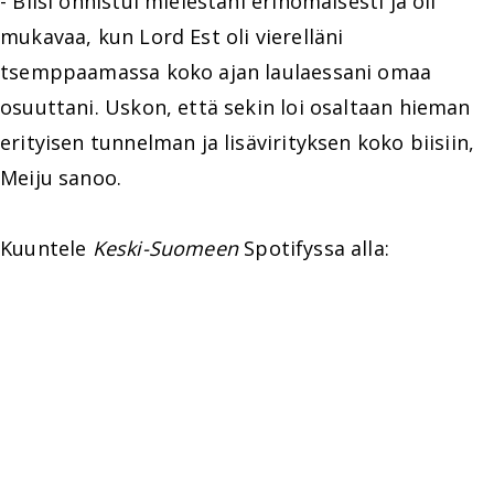
- Biisi onnistui mielestäni erinomaisesti ja oli
mukavaa, kun Lord Est oli vierelläni
tsemppaamassa koko ajan laulaessani omaa
osuuttani. Uskon, että sekin loi osaltaan hieman
erityisen tunnelman ja lisävirityksen koko biisiin,
Meiju sanoo.
Kuuntele
Keski-Suomeen
Spotifyssa alla: