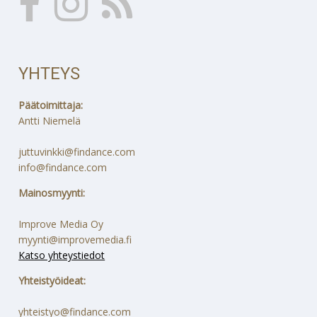
YHTEYS
Päätoimittaja:
Antti Niemelä
juttuvinkki@findance.com
info@findance.com
Mainosmyynti:
Improve Media Oy
myynti@improvemedia.fi
Katso yhteystiedot
Yhteistyöideat:
yhteistyo@findance.com