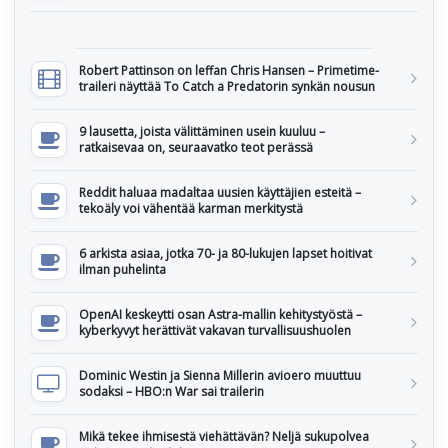
Robert Pattinson on leffan Chris Hansen – Primetime-
traileri näyttää To Catch a Predatorin synkän nousun
9 lausetta, joista välittäminen usein kuuluu –
ratkaisevaa on, seuraavatko teot perässä
Reddit haluaa madaltaa uusien käyttäjien esteitä –
tekoäly voi vähentää karman merkitystä
6 arkista asiaa, jotka 70- ja 80-lukujen lapset hoitivat
ilman puhelinta
OpenAI keskeytti osan Astra-mallin kehitystyöstä –
kyberkyvyt herättivät vakavan turvallisuushuolen
Dominic Westin ja Sienna Millerin avioero muuttuu
sodaksi – HBO:n War sai trailerin
Mikä tekee ihmisestä viehättävän? Neljä sukupolvea