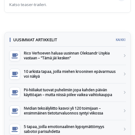
Katso teaser-traileri.
UUSIMMAT ARTIKKELIT
KAIKKI
Rico Verhoeven haluaa uusinnan Oleksandr Usykia
vastaan – "Tämä jäi kesken"
10 arkista tapaa, joilla miehen krooninen epävarmuus
voi näkyä
Pii-hiiliakut tuovat puhelimiin jopa kahden päivän
käyttöajan – mutta niissä piilee vaikea vaihtokauppa
Nvidian tekoälyliitto kasvoi yli 120 toimijaan –
ensimmäinen tietoturvaluonnos syntyi viikossa
5 tapaa, joilla emotionaalinen kypsymättömyys
sabotoi parisuhdetta