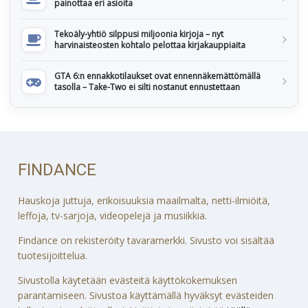
painottaa eri asioita
Tekoäly-yhtiö silppusi miljoonia kirjoja – nyt
harvinaisteosten kohtalo pelottaa kirjakauppiaita
GTA 6:n ennakkotilaukset ovat ennennäkemättömällä
tasolla – Take-Two ei silti nostanut ennustettaan
FINDANCE
Hauskoja juttuja, erikoisuuksia maailmalta, netti-ilmiöitä,
leffoja, tv-sarjoja, videopelejä ja musiikkia.
Findance on rekisteröity tavaramerkki. Sivusto voi sisältää
tuotesijoittelua.
Sivustolla käytetään evästeitä käyttökokemuksen
parantamiseen. Sivustoa käyttämällä hyväksyt evästeiden