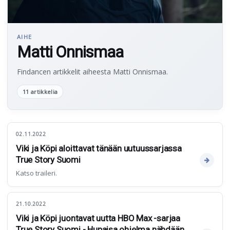
AIHE
Matti Onnismaa
Findancen artikkelit aiheesta Matti Onnismaa.
11 artikkelia
02.11.2022
Viki ja Köpi aloittavat tänään uutuussarjassa
True Story Suomi
Katso traileri.
21.10.2022
Viki ja Köpi juontavat uutta HBO Max -sarjaa
True Story Suomi - Hupaisa ohjelma nähdään