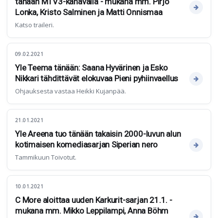
tänään MTV3-kanavalla - mukana mm. Pirjo
Lonka, Kristo Salminen ja Matti Onnismaa
Katso traileri.
09.02.2021
Yle Teema tänään: Saana Hyvärinen ja Esko
Nikkari tähdittävät elokuvaa Pieni pyhiinvaellus
Ohjauksesta vastaa Heikki Kujanpää.
21.01.2021
Yle Areena tuo tänään takaisin 2000-luvun alun
kotimaisen komediasarjan Siperian nero
Tammikuun Toivotut.
10.01.2021
C More aloittaa uuden Karkurit-sarjan 21.1. -
mukana mm. Mikko Leppilampi, Anna Böhm