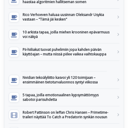
haastaa algoritmien hallitseman somen
Rico Verhoeven haluaa uusinnan Oleksandr Usykia
vastaan – "Tämä jäi kesken"
10 arkista tapaa, joilla miehen krooninen epävarmuus
voi näkyä
Pii-hiiliakut tuovat puhelimiin jopa kahden päivän
käyttöajan – mutta niissä piilee vaikea vaihtokauppa
Nvidian tekoälyliitto kasvoi yli 120 toimijaan –
ensimmäinen tietoturvaluonnos syntyi viikossa
5 tapaa, joilla emotionaalinen kypsymättömyys
sabotoi parisuhdetta
Robert Pattinson on leffan Chris Hansen – Primetime-
traileri näyttää To Catch a Predatorin synkän nousun