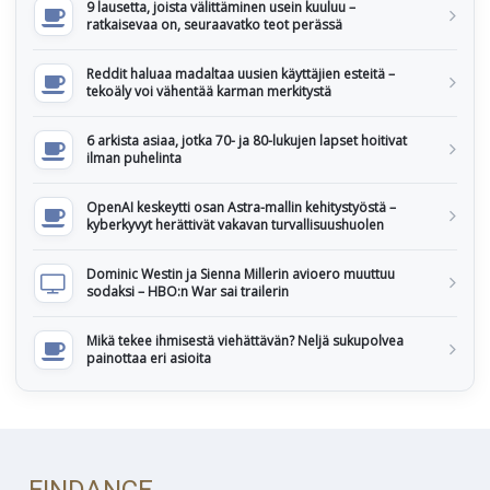
9 lausetta, joista välittäminen usein kuuluu –
ratkaisevaa on, seuraavatko teot perässä
Reddit haluaa madaltaa uusien käyttäjien esteitä –
tekoäly voi vähentää karman merkitystä
6 arkista asiaa, jotka 70- ja 80-lukujen lapset hoitivat
ilman puhelinta
OpenAI keskeytti osan Astra-mallin kehitystyöstä –
kyberkyvyt herättivät vakavan turvallisuushuolen
Dominic Westin ja Sienna Millerin avioero muuttuu
sodaksi – HBO:n War sai trailerin
Mikä tekee ihmisestä viehättävän? Neljä sukupolvea
painottaa eri asioita
FINDANCE