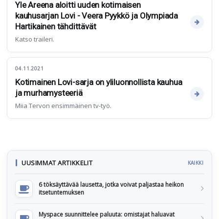
Yle Areena aloitti uuden kotimaisen
kauhusarjan Lovi - Veera Pyykkö ja Olympiada
Hartikainen tähdittävät
Katso traileri.
04.11.2021
Kotimainen Lovi-sarja on yliluonnollista kauhua
ja murhamysteeriä
Miia Tervon ensimmäinen tv-työ.
UUSIMMAT ARTIKKELIT
KAIKKI
6 töksäyttävää lausetta, jotka voivat paljastaa heikon
itsetuntemuksen
Myspace suunnittelee paluuta: omistajat haluavat