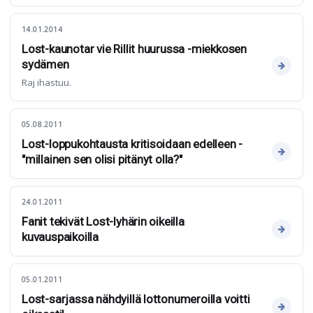
14.01.2014
Lost-kaunotar vie Rillit huurussa -miekkosen
sydämen
Raj ihastuu.
05.08.2011
Lost-loppukohtausta kritisoidaan edelleen -
"millainen sen olisi pitänyt olla?"
24.01.2011
Fanit tekivät Lost-lyhärin oikeilla
kuvauspaikoilla
05.01.2011
Lost-sarjassa nähdyillä lottonumeroilla voitti