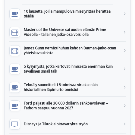
10 lausetta, joilla manipuloiva mies yrittää herättää
sääliä
Masters of the Universe sai uuden elämän Prime
Videolla – tällainen jatko-osa voisi olla
James Gunn tyrmäsi huhun kahden Batman-jatko-osan
yhteiskuvauksista
5 kysymystä, jotka kertovat ihmisestä enemmän kuin
tavallinen small talk
Tekoäly suunnitteli 16 toimivaa virusta: näin
historiallinen läpimurto onnistui
Ford paljasti alle 30 000 dollarin sähköavolavan –
Fathom saapuu vuonna 2027
Disney+ ja Tiktok aloittavat yhteistyön