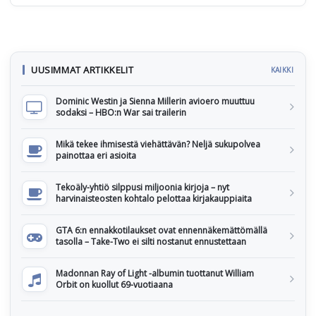
UUSIMMAT ARTIKKELIT
KAIKKI
Dominic Westin ja Sienna Millerin avioero muuttuu
sodaksi – HBO:n War sai trailerin
Mikä tekee ihmisestä viehättävän? Neljä sukupolvea
painottaa eri asioita
Tekoäly-yhtiö silppusi miljoonia kirjoja – nyt
harvinaisteosten kohtalo pelottaa kirjakauppiaita
GTA 6:n ennakkotilaukset ovat ennennäkemättömällä
tasolla – Take-Two ei silti nostanut ennustettaan
Madonnan Ray of Light -albumin tuottanut William
Orbit on kuollut 69-vuotiaana