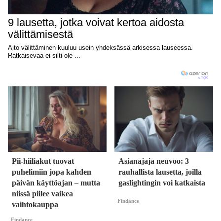
Pii-hiiliakut tuovat
Asianajaja neuvoo: 3
puhelimiin jopa kahden
rauhallista lausetta, joilla
päivän käyttöajan – mutta
gaslightingin voi katkaista
niissä piilee vaikea
Findance
vaihtokauppa
Findance