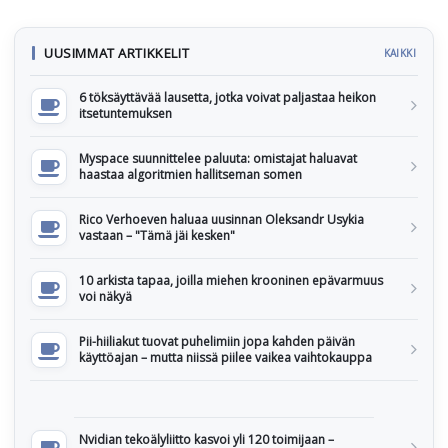
UUSIMMAT ARTIKKELIT
KAIKKI
6 töksäyttävää lausetta, jotka voivat paljastaa heikon
itsetuntemuksen
Myspace suunnittelee paluuta: omistajat haluavat
haastaa algoritmien hallitseman somen
Rico Verhoeven haluaa uusinnan Oleksandr Usykia
vastaan – "Tämä jäi kesken"
10 arkista tapaa, joilla miehen krooninen epävarmuus
voi näkyä
Pii-hiiliakut tuovat puhelimiin jopa kahden päivän
käyttöajan – mutta niissä piilee vaikea vaihtokauppa
Nvidian tekoälyliitto kasvoi yli 120 toimijaan –