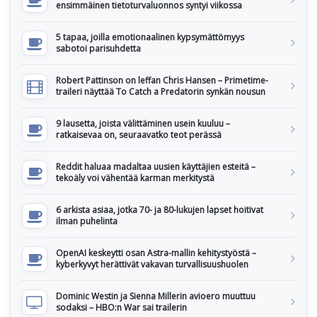
ensimmäinen tietoturvaluonnos syntyi viikossa
5 tapaa, joilla emotionaalinen kypsymättömyys
sabotoi parisuhdetta
Robert Pattinson on leffan Chris Hansen – Primetime-
traileri näyttää To Catch a Predatorin synkän nousun
9 lausetta, joista välittäminen usein kuuluu –
ratkaisevaa on, seuraavatko teot perässä
Reddit haluaa madaltaa uusien käyttäjien esteitä –
tekoäly voi vähentää karman merkitystä
6 arkista asiaa, jotka 70- ja 80-lukujen lapset hoitivat
ilman puhelinta
OpenAI keskeytti osan Astra-mallin kehitystyöstä –
kyberkyvyt herättivät vakavan turvallisuushuolen
Dominic Westin ja Sienna Millerin avioero muuttuu
sodaksi – HBO:n War sai trailerin