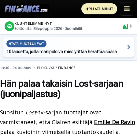
✦
YLLÄTÄ MINUT
KUUNTELEMME NYT
Soittolista: Bilepoppia 2026 - Suomihitit
TÄTÄ MUUT LUKEVAT
10 lausetta, joilla manipuloiva mies yrittää herättää sääliä
13:36 - 04.06.2009
ELOKUVAT /
FINDANCE
Hän palaa takaisin Lost-sarjaan
(juonipaljastus)
Suositun
Lost
-tv-sarjan tuottajat ovat
varmistaneet, että Clairen esittäjä
Emilie De Ravin
palaa kuvioihin viimeisellä tuotantokaudella.