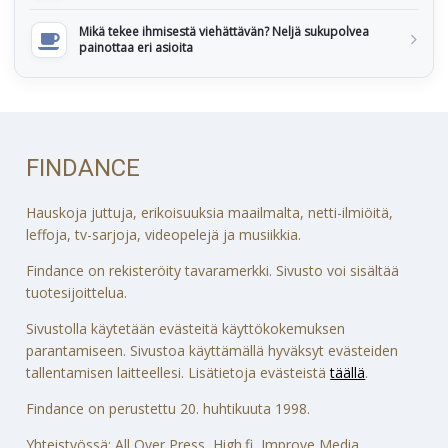
Mikä tekee ihmisestä viehättävän? Neljä sukupolvea
painottaa eri asioita
FINDANCE
Hauskoja juttuja, erikoisuuksia maailmalta, netti-ilmiöitä,
leffoja, tv-sarjoja, videopelejä ja musiikkia.
Findance on rekisteröity tavaramerkki. Sivusto voi sisältää
tuotesijoittelua.
Sivustolla käytetään evästeitä käyttökokemuksen
parantamiseen. Sivustoa käyttämällä hyväksyt evästeiden
tallentamisen laitteellesi. Lisätietoja evästeistä
täällä
.
Findance on perustettu 20. huhtikuuta 1998.
Yhteistyössä: All Over Press, High.fi, Improve Media,