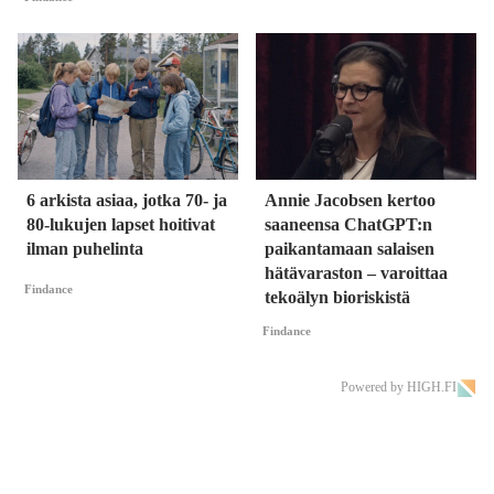
6 arkista asiaa, jotka 70- ja
Annie Jacobsen kertoo
80-lukujen lapset hoitivat
saaneensa ChatGPT:n
ilman puhelinta
paikantamaan salaisen
hätävaraston – varoittaa
Findance
tekoälyn bioriskistä
Findance
Powered by HIGH.FI