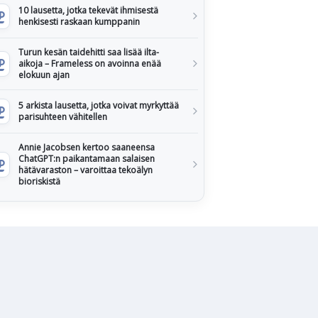
10 lausetta, jotka tekevät ihmisestä
henkisesti raskaan kumppanin
Turun kesän taidehitti saa lisää ilta-
aikoja – Frameless on avoinna enää
elokuun ajan
5 arkista lausetta, jotka voivat myrkyttää
parisuhteen vähitellen
Annie Jacobsen kertoo saaneensa
ChatGPT:n paikantamaan salaisen
hätävaraston – varoittaa tekoälyn
bioriskistä