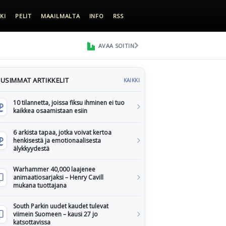
KI
PELIT
MAAILMALTA
INFO
RSS
AVAA SOITIN
USIMMAT ARTIKKELIT
KAIKKI
10 tilannetta, joissa fiksu ihminen ei tuo
kaikkea osaamistaan esiin
6 arkista tapaa, jotka voivat kertoa
henkisestä ja emotionaalisesta
älykkyydestä
Warhammer 40,000 laajenee
animaatiosarjaksi – Henry Cavill
mukana tuottajana
South Parkin uudet kaudet tulevat
viimein Suomeen – kausi 27 jo
katsottavissa