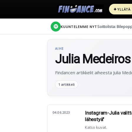
✦
YLLÄTÄ
Soittolista: Bilepop
KUUNTELEMME NYT
AIHE
Julia Medeiros
Findancen artikkelit aiheesta Julia Med
1 artikkeli
Instagram-Julia valitt
04.06.2023
lähestyä"
Katso kuvat.