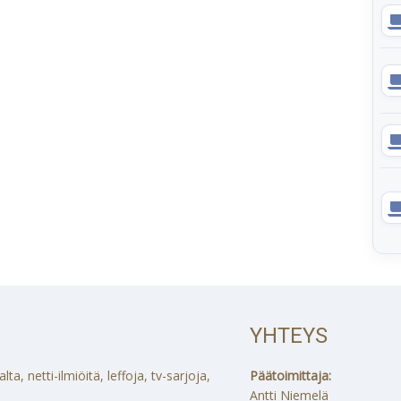
YHTEYS
a, netti-ilmiöitä, leffoja, tv-sarjoja,
Päätoimittaja:
Antti Niemelä