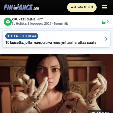
✦
YLLÄTÄ MINUT
KUUNTELEMME NYT
Soittolista: Bilepoppia 2026 - Suomihitit
TÄTÄ MUUT LUKEVAT
10 lausetta, joilla manipuloiva mies yrittää herättää sääliä
20th Century Fox