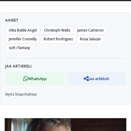
AIHEET
Alita Battle Angel
Christoph Waltz
James Cameron
Jennifer Connelly
Robert Rodriguez
Rosa Salazar
scifi / fantasy
JAA ARTIKKELI
WhatsApp
Jaa artikkeli
Myös Snapchatissa