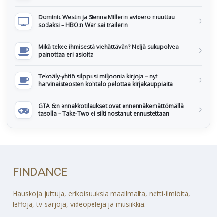
Dominic Westin ja Sienna Millerin avioero muuttuu
sodaksi – HBO:n War sai trailerin
Mikä tekee ihmisestä viehättävän? Neljä sukupolvea
painottaa eri asioita
Tekoäly-yhtiö silppusi miljoonia kirjoja – nyt
harvinaisteosten kohtalo pelottaa kirjakauppiaita
GTA 6:n ennakkotilaukset ovat ennennäkemättömällä
tasolla – Take-Two ei silti nostanut ennustettaan
FINDANCE
Hauskoja juttuja, erikoisuuksia maailmalta, netti-ilmiöitä,
leffoja, tv-sarjoja, videopelejä ja musiikkia.