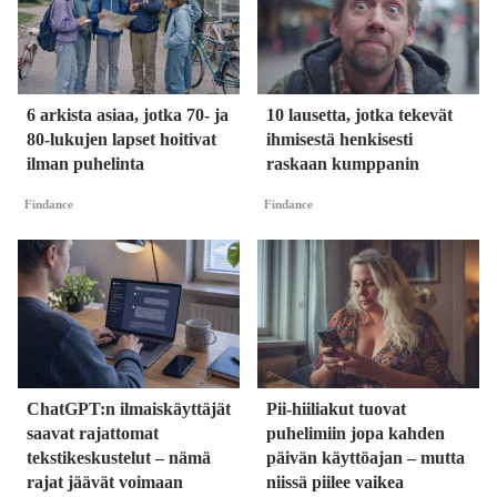
6 arkista asiaa, jotka 70- ja
10 lausetta, jotka tekevät
80-lukujen lapset hoitivat
ihmisestä henkisesti
ilman puhelinta
raskaan kumppanin
Findance
Findance
ChatGPT:n ilmaiskäyttäjät
Pii-hiiliakut tuovat
saavat rajattomat
puhelimiin jopa kahden
tekstikeskustelut – nämä
päivän käyttöajan – mutta
rajat jäävät voimaan
niissä piilee vaikea