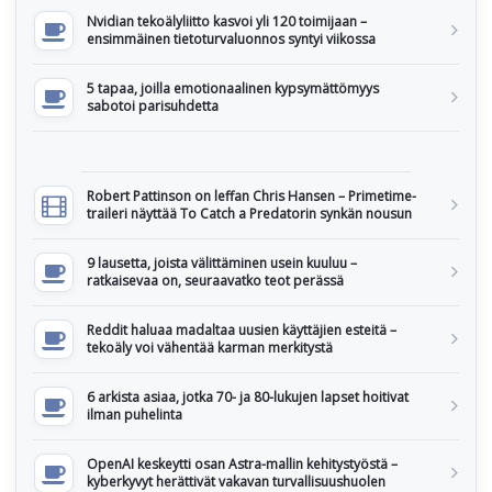
Nvidian tekoälyliitto kasvoi yli 120 toimijaan –
ensimmäinen tietoturvaluonnos syntyi viikossa
5 tapaa, joilla emotionaalinen kypsymättömyys
sabotoi parisuhdetta
Robert Pattinson on leffan Chris Hansen – Primetime-
traileri näyttää To Catch a Predatorin synkän nousun
9 lausetta, joista välittäminen usein kuuluu –
ratkaisevaa on, seuraavatko teot perässä
Reddit haluaa madaltaa uusien käyttäjien esteitä –
tekoäly voi vähentää karman merkitystä
6 arkista asiaa, jotka 70- ja 80-lukujen lapset hoitivat
ilman puhelinta
OpenAI keskeytti osan Astra-mallin kehitystyöstä –
kyberkyvyt herättivät vakavan turvallisuushuolen