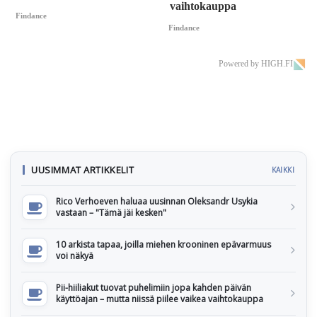
vaihtokauppa
Findance
Findance
Powered by HIGH.FI
UUSIMMAT ARTIKKELIT
KAIKKI
Rico Verhoeven haluaa uusinnan Oleksandr Usykia
vastaan – "Tämä jäi kesken"
10 arkista tapaa, joilla miehen krooninen epävarmuus
voi näkyä
Pii-hiiliakut tuovat puhelimiin jopa kahden päivän
käyttöajan – mutta niissä piilee vaikea vaihtokauppa