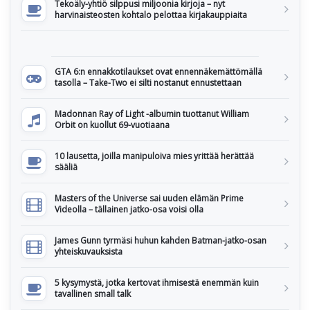
Tekoäly-yhtiö silppusi miljoonia kirjoja – nyt
harvinaisteosten kohtalo pelottaa kirjakauppiaita
GTA 6:n ennakkotilaukset ovat ennennäkemättömällä
tasolla – Take-Two ei silti nostanut ennustettaan
Madonnan Ray of Light -albumin tuottanut William
Orbit on kuollut 69-vuotiaana
10 lausetta, joilla manipuloiva mies yrittää herättää
sääliä
Masters of the Universe sai uuden elämän Prime
Videolla – tällainen jatko-osa voisi olla
James Gunn tyrmäsi huhun kahden Batman-jatko-osan
yhteiskuvauksista
5 kysymystä, jotka kertovat ihmisestä enemmän kuin
tavallinen small talk