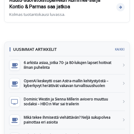
Ruutu-suoratoistopalvelun Kummeli-sarja
Kontio & Parmas saa jatkoa
Kolmas tuotantokausi luvassa.
UUSIMMAT ARTIKKELIT
KAIKKI
6 arkista asiaa, jotka 70- ja 80-lukujen lapset hoitivat
ilman puhelinta
OpenAI keskeytti osan Astra-mallin kehitystyöstä –
kyberkyvyt herättivät vakavan turvallisuushuolen
Dominic Westin ja Sienna Millerin avioero muuttuu
sodaksi – HBO:n War sai trailerin
Mikä tekee ihmisestä viehättävän? Neljä sukupolvea
painottaa eri asioita