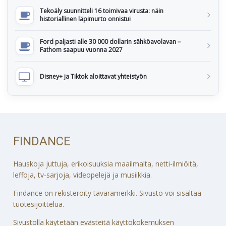
Tekoäly suunnitteli 16 toimivaa virusta: näin
historiallinen läpimurto onnistui
Ford paljasti alle 30 000 dollarin sähköavolavan –
Fathom saapuu vuonna 2027
Disney+ ja Tiktok aloittavat yhteistyön
FINDANCE
Hauskoja juttuja, erikoisuuksia maailmalta, netti-ilmiöitä,
leffoja, tv-sarjoja, videopelejä ja musiikkia.
Findance on rekisteröity tavaramerkki. Sivusto voi sisältää
tuotesijoittelua.
Sivustolla käytetään evästeitä käyttökokemuksen