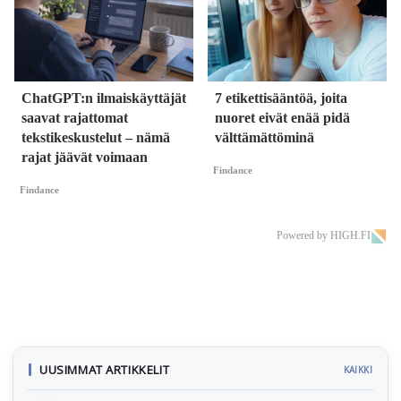
ChatGPT:n ilmaiskäyttäjät
7 etikettisääntöä, joita
saavat rajattomat
nuoret eivät enää pidä
tekstikeskustelut – nämä
välttämättöminä
rajat jäävät voimaan
Findance
Findance
Powered by HIGH.FI
UUSIMMAT ARTIKKELIT
KAIKKI