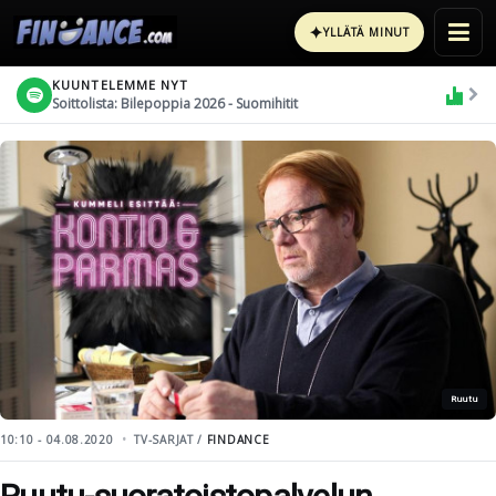
✦
YLLÄTÄ MINUT
KUUNTELEMME NYT
Soittolista: Bilepoppia 2026 - Suomihitit
Ruutu
10:10 - 04.08.2020
TV-SARJAT /
FINDANCE