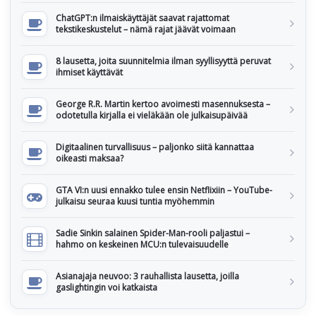
ChatGPT:n ilmaiskäyttäjät saavat rajattomat
tekstikeskustelut – nämä rajat jäävät voimaan
8 lausetta, joita suunnitelmia ilman syyllisyyttä peruvat
ihmiset käyttävät
George R.R. Martin kertoo avoimesti masennuksesta –
odotetulla kirjalla ei vieläkään ole julkaisupäivää
Digitaalinen turvallisuus – paljonko siitä kannattaa
oikeasti maksaa?
GTA VI:n uusi ennakko tulee ensin Netflixiin – YouTube-
julkaisu seuraa kuusi tuntia myöhemmin
Sadie Sinkin salainen Spider-Man-rooli paljastui –
hahmo on keskeinen MCU:n tulevaisuudelle
Asianajaja neuvoo: 3 rauhallista lausetta, joilla
gaslightingin voi katkaista