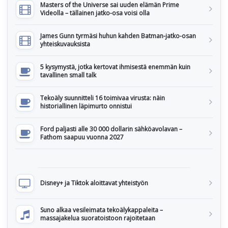
Masters of the Universe sai uuden elämän Prime
Videolla – tällainen jatko-osa voisi olla
James Gunn tyrmäsi huhun kahden Batman-jatko-osan
yhteiskuvauksista
5 kysymystä, jotka kertovat ihmisestä enemmän kuin
tavallinen small talk
Tekoäly suunnitteli 16 toimivaa virusta: näin
historiallinen läpimurto onnistui
Ford paljasti alle 30 000 dollarin sähköavolavan –
Fathom saapuu vuonna 2027
Disney+ ja Tiktok aloittavat yhteistyön
Suno alkaa vesileimata tekoälykappaleita –
massajakelua suoratoistoon rajoitetaan