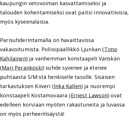
kaupungin vetovoiman kasvattamiseksi ja
talouden kohentamiseksi ovat paitsi innovatiivisia,
myös kyseenalaisia.
Parisuhderintamalla on havaittavissa
vakavoitumista. Poliisipäällikkö Ljunkan (
Timo
Kahilainen
) ja vanhemman konstaapeli Vänskän
(
Mari Perankoski
) suhde syvenee ja etenee
puhtaasta S/M:stä henkiselle tasolle. Sisäisen
tarkastuksen Kiiveri (
Inka Kallen
) ja nuorempi
konstaapeli Kostamovaara (
Ernest Lawson
) ovat
edelleen korviaan myöten rakastuneita ja luvassa
on myös perheenlisäystä!