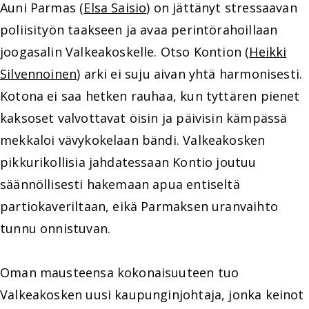
Auni Parmas (
Elsa Saisio
) on jättänyt stressaavan
poliisityön taakseen ja avaa perintörahoillaan
joogasalin Valkeakoskelle. Otso Kontion (
Heikki
Silvennoinen
) arki ei suju aivan yhtä harmonisesti.
Kotona ei saa hetken rauhaa, kun tyttären pienet
kaksoset valvottavat öisin ja päivisin kämpässä
mekkaloi vävykokelaan bändi. Valkeakosken
pikkurikollisia jahdatessaan Kontio joutuu
säännöllisesti hakemaan apua entiseltä
partiokaveriltaan, eikä Parmaksen uranvaihto
tunnu onnistuvan.
Oman mausteensa kokonaisuuteen tuo
Valkeakosken uusi kaupunginjohtaja, jonka keinot