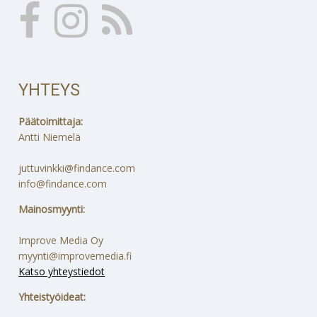
YHTEYS
Päätoimittaja:
Antti Niemelä
juttuvinkki@findance.com
info@findance.com
Mainosmyynti:
Improve Media Oy
myynti@improvemedia.fi
Katso yhteystiedot
Yhteistyöideat: