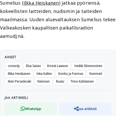
Sumelius (
Ilkka Heiskanen
) jatkaa pyöriensä,
kokeellisten laitteiden, nudismin ja taiteiden
maailmassa. Uuden aluevaltauksen Sumelius tekee
Valkeakosken kaupallisen paikallisradion
aamudj:nä.
AIHEET
comedy
Elsa Saisio
Ernest Lawson
Heikki Silvennoinen
Ilkka Heiskanen
Inka Kallen
Kontio ja Parmas
Kummeli
Mari Perankoski
Nelonen
Ruutu
Timo Kahilainen
JAA ARTIKKELI
WhatsApp
Jaa artikkeli