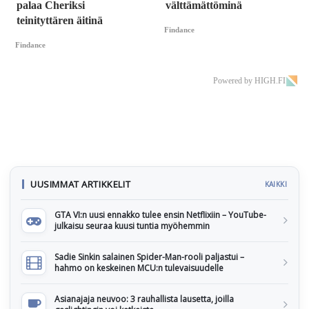
palaa Cheriksi
välttämättöminä
teinityttären äitinä
Findance
Findance
Powered by HIGH.FI
UUSIMMAT ARTIKKELIT
KAIKKI
GTA VI:n uusi ennakko tulee ensin Netflixiin – YouTube-
julkaisu seuraa kuusi tuntia myöhemmin
Sadie Sinkin salainen Spider-Man-rooli paljastui –
hahmo on keskeinen MCU:n tulevaisuudelle
Asianajaja neuvoo: 3 rauhallista lausetta, joilla