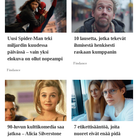
Uusi Spider-Man teki
10 lausetta, jotka tekevät
miljardin kuudessa
ihmisestä henkisesti
päivässä – vain yksi
raskaan kumppanin
elokuva on ollut nopeampi
Findance
Findance
90-luvun kulttikomedia saa
7 etikettisääntöä, joita
jatkoa – Alicia Silverstone
nuoret eivät enää pidä