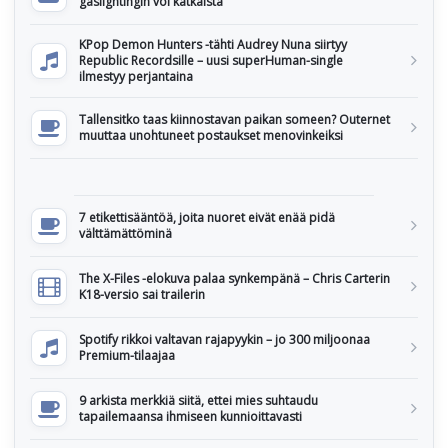
gaslightingin voi katkaista
KPop Demon Hunters -tähti Audrey Nuna siirtyy
Republic Recordsille – uusi superHuman-single
ilmestyy perjantaina
Tallensitko taas kiinnostavan paikan someen? Outernet
muuttaa unohtuneet postaukset menovinkeiksi
7 etikettisääntöä, joita nuoret eivät enää pidä
välttämättöminä
The X-Files -elokuva palaa synkempänä – Chris Carterin
K18-versio sai trailerin
Spotify rikkoi valtavan rajapyykin – jo 300 miljoonaa
Premium-tilaajaa
9 arkista merkkiä siitä, ettei mies suhtaudu
tapailemaansa ihmiseen kunnioittavasti