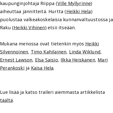
kaupunginjohtaja Riippa (
Ville Myllyrinne
)
aiheuttaa jännitteitä. Hurtta (
Heikki Hela
)
puolustaa valkeakoskelaisia kunnanvaltuustossa ja
Raku (
Heikki Vihinen
) etsii itseään.
Mukana menossa ovat tietenkin myös
Heikki
Silvennoinen
,
Timo Kahilainen
,
Linda Wiklund
,
Ernest Lawson
,
Elsa Saisio
,
Ilkka Heiskanen
,
Mari
Perankoski
ja
Kaisa Hela
.
Lue lisää ja katso traileri aiemmasta artikkelista
täältä
.