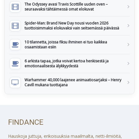
The Odyssey avasi Travis Scottille uuden oven –
seuraavaksi tähtäimessä omat elokuvat
Spider-Man: Brand New Day nousi vuoden 2026
tuottoisimmaksi elokuvaksi vain seitsemässä päivässä
10 tilannetta, joissa fiksu ihminen ei tuo kaikkea
osaamistaan esiin
6 arkista tapaa, jotka voivat kertoa henkisestä ja
emotionaalisesta älykkyydestä
Warhammer 40,000 laajenee animaatiosarjaksi – Henry
Cavill mukana tuottajana
FINDANCE
Hauskoja juttuja, erikoisuuksia maailmalta, netti-ilmiöitä,