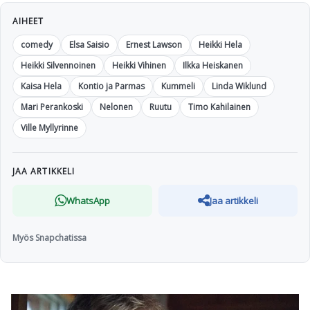
AIHEET
comedy
Elsa Saisio
Ernest Lawson
Heikki Hela
Heikki Silvennoinen
Heikki Vihinen
Ilkka Heiskanen
Kaisa Hela
Kontio ja Parmas
Kummeli
Linda Wiklund
Mari Perankoski
Nelonen
Ruutu
Timo Kahilainen
Ville Myllyrinne
JAA ARTIKKELI
WhatsApp
Jaa artikkeli
Myös Snapchatissa